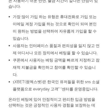
은 사용하기 쉬운 반면, 출금 시간이 길다는 단점이 있
습니다.
가장 많이 가입 하는 유형은 휴대전화로 가입 또는
이메일 계정 가입을 하는 것으로 확인이 되며 본인
이 원하는 방법을 선택하여 자유롭게 가입을 할 수
있습니다.
사용자는 인터페이스 품질과 편의성을 잃지 않고 언
제 어디서나 모든 장치에서 베팅을 할 수 있습니다.
쿠폰에서 사용자는 베팅 금액을 빠르게 지정하고 잠
재적 지불금을 확인하고 참여를 확인할 수 있습니
다.
1XBET(원엑스벳)은 한국인 유저들을 위한 sns 소셜
플랫폼으로 everyday 고객” “센터를 운영중입니다.
온라인 베팅에 있어 안정적이고 편리한 입금 방법을
선택하는 것은 긍정적인 사용자 경험을 보장하는 데