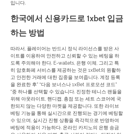
입니다.
한국에서 신용카드로 1xbet 입금
하는 방법
따라서, 플레이어는 반드시 정식 라이선스를 받은 사
이트를 이용하여 안전하고 신뢰할 수 있는 베팅을 하
도록 주의해야 한다. E-wallets, 은행 이체, 그리고 특
히 암호화폐 서비스를 제공하는 것은 1xBet의 원활하
고 안전한 거래에 대한 집중을 보여줍니다. 계정 등록
을 완료한 후” “다음 보너스나 1xBet 프로모션 코드”
“중 하나를 선택할 수 있습니다. 진정한 테니스 팬들을
위해 아웃라이트, 핸디캡, 총점 또는 세트 스코어에 국
한되지 않는 다양한 마켓을 제공합니다. 또한 라이브
베팅 기능을 통해 실시간으로 진행되는 경기에 베팅할
수 있으며, 실시간 진행 상황을 즉각적으로 반영하여
베팅에 적용이 가능하다. 온라인 카지노의 은행 송금