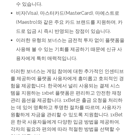
수 있습니다.
비자(Visa), 마스터카드(MasterCard), 마에스트로
(Maestro)와 같은 주요 카드 브랜드를 지원하며, 카
드로 입금 시 즉시 반영되는 장점이 있습니다.
이러한 유형의 보너스는 금전적 투자 없이 플랫폼을
사용해 볼 수 있는 기회를 제공하기 때문에 신규 사
용자에게 특히 매력적입니다.
이러한 보너스는 게임 참여에 대한 추가적인 인센티브
를 제공하여 플랫폼 사용자에게 흥미롭고 호의적인 경
험을 제공합니다. 한국에서 널리 사용되는 결제 시스
템을 지원하는 1xbet 플랫폼은 편리하고 안전한 재정
관리 옵션을 제공합니다. 1xBet은 출금 요청을 처리하
는 데 있어 명확하고 투명한 절차를 따르며, 사용자가
원활하게 자금을 관리할 수 있도록 지원합니다. 1xBet
은 한국 사용자들에게 다양한 입금 방법을 제공하여,
각자의 필요와 편의에 따라 적절한 방법을 선택할 수