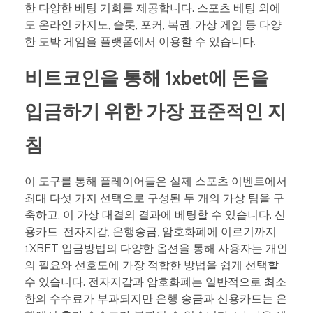
한 다양한 베팅 기회를 제공합니다. 스포츠 베팅 외에
도 온라인 카지노, 슬롯, 포커, 복권, 가상 게임 등 다양
한 도박 게임을 플랫폼에서 이용할 수 있습니다.
비트코인을 통해 1xbet에 돈을
입금하기 위한 가장 표준적인 지
침
이 도구를 통해 플레이어들은 실제 스포츠 이벤트에서
최대 다섯 가지 선택으로 구성된 두 개의 가상 팀을 구
축하고, 이 가상 대결의 결과에 베팅할 수 있습니다. 신
용카드, 전자지갑, 은행송금, 암호화폐에 이르기까지
1XBET 입금방법의 다양한 옵션을 통해 사용자는 개인
의 필요와 선호도에 가장 적합한 방법을 쉽게 선택할
수 있습니다. 전자지갑과 암호화폐는 일반적으로 최소
한의 수수료가 부과되지만 은행 송금과 신용카드는 은