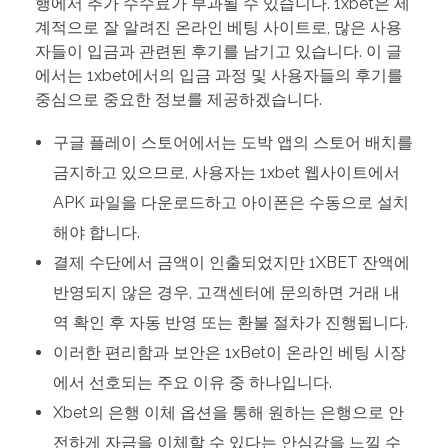
행에서 추가 수수료가 부과될 수 있습니다. 1xbet은 세
계적으로 잘 알려진 온라인 베팅 사이트로, 많은 사용
자들이 입금과 관련된 후기를 남기고 있습니다. 이 글
에서는 1xbet에서의 입금 과정 및 사용자들의 후기를
중심으로 중요한 정보를 제공하겠습니다.
구글 플레이 스토어에서는 도박 앱의 스토어 배치를
금지하고 있으므로, 사용자는 1xbet 웹사이트에서
APK 파일을 다운로드하고 아이폰은 수동으로 설치
해야 합니다.
결제 수단에서 금액이 인출되었지만 1XBET 잔액에
반영되지 않은 경우, 고객센터에 문의하면 거래 내
역 확인 후 자동 반영 또는 환불 절차가 진행됩니다.
이러한 편리함과 보안은 1xBet이 온라인 베팅 시장
에서 선호되는 주요 이유 중 하나입니다.
Xbet의 은행 이체 옵션을 통해 원하는 은행으로 안
전하게 자금을 이체할 수 있다는 안심감을 느낄 수