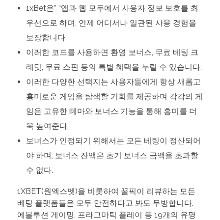
1xBet은” “앱과 웹 모두에서 사용자 정보 보호를 최
우선으로 하며, 언제 어디서나 일관된 사용 경험을
보장합니다.
이러한 코드를 사용하면 환영 보너스, 무료 베팅 크
레딧, 무료 스핀 등의 특별 혜택을 누릴 수 있습니다.
이러한 다양한 선택지는 사용자들에게 항상 새롭고
흥미로운 게임을 탐색할 기회를 제공하며 각각의 게
임은 고유한 테마와 보너스 기능을 통해 흥미를 더
욱 높여준다.
보너스가 인정되기 위해서는 모든 베팅이 정산되어
야 하며, 보너스 잔액은 초기 보너스 금액을 초과할
수 없다.
1XBET(원엑스벳)을 비롯하여 꿀픽이 리뷰하는 모든
베팅 플랫폼들은 모두 안전하다고 봐도 무방합니다.
에볼루션 게이밍, 프라그마틱 플레이 등 19개의 유명