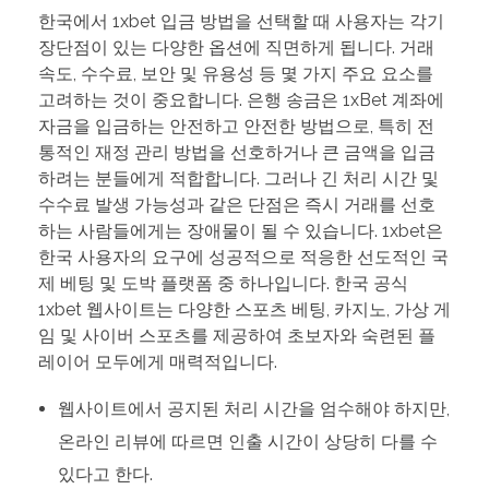
한국에서 1xbet 입금 방법을 선택할 때 사용자는 각기
장단점이 있는 다양한 옵션에 직면하게 됩니다. 거래
속도, 수수료, 보안 및 유용성 등 몇 가지 주요 요소를
고려하는 것이 중요합니다. 은행 송금은 1xBet 계좌에
자금을 입금하는 안전하고 안전한 방법으로, 특히 전
통적인 재정 관리 방법을 선호하거나 큰 금액을 입금
하려는 분들에게 적합합니다. 그러나 긴 처리 시간 및
수수료 발생 가능성과 같은 단점은 즉시 거래를 선호
하는 사람들에게는 장애물이 될 수 있습니다. 1xbet은
한국 사용자의 요구에 성공적으로 적응한 선도적인 국
제 베팅 및 도박 플랫폼 중 하나입니다. 한국 공식
1xbet 웹사이트는 다양한 스포츠 베팅, 카지노, 가상 게
임 및 사이버 스포츠를 제공하여 초보자와 숙련된 플
레이어 모두에게 매력적입니다.
웹사이트에서 공지된 처리 시간을 엄수해야 하지만,
온라인 리뷰에 따르면 인출 시간이 상당히 다를 수
있다고 한다.