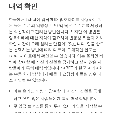
내역 확인
한국에서 1xBet에 입금할 때 암호화폐를 사용하는 것
은 높은 수준의 익명성, 보안 및 낮은 수수료를 제공하
는 혁신적이고 편리한 방법입니다. 하지만 이 방법은
암호화폐에 대한 지식이 필요하며 변동성 위험과 거래
확인 시간이 오래 걸리는 단점이” “있습니다. 입금 한도
는 선택하는 방법에 따라 다르며, 구체적인 한도는
1xbet 사이트에서 확인할 수 있습니다. 이는 온라인 베
팅에 참여할 때 자신의 신원을 공개하고 싶지 않은 사
람들에게 특히 매력적입니다. 1XBET의 한국 계좌이체
는 수동 처리 방식이기 때문에 요청량이 몰릴 경우 다
소 지연될 수 있습니다.
이는 온라인 베팅에 참여할 때 자신의 신원을 공개
하고 싶지 않은 사람들에게 특히 매력적입니다.
무 입금 보너스를 통해 투자 없이 게임을 시작할 수