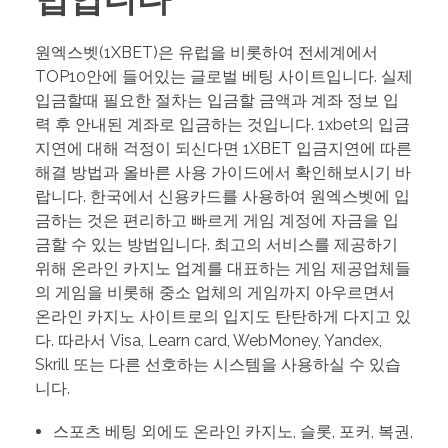
원엑스벳(1XBET)은 유럽을 비롯하여 전세계에서
TOP10안에 들어있는 글로벌 베팅 사이트입니다. 실제
입금할때 필요한 절차는 입금할 금액과 계좌 정보 입
력 후 안내된 계좌로 입금하는 것입니다. 1xbet의 입금
지연에 대해 걱정이 되신다면 1XBET 입금지연에 따른
해결 방법과 올바른 사용 가이드에서 확인해보시기 바
랍니다. 한국에서 신용카드를 사용하여 원엑스벳에 입
금하는 것은 편리하고 빠르게 게임 계정에 자금을 입
금할 수 있는 방법입니다. 최고의 서비스를 제공하기
위해 온라인 카지노 업계를 대표하는 게임 제공업체들
의 게임을 비롯해 중소 업체의 게임까지 아우르면서
온라인 카지노 사이트로의 입지도 탄탄하게 다지고 있
다. 따라서 Visa, Learn card, WebMoney, Yandex,
Skrill 또는 다른 선호하는 시스템을 사용하실 수 있습
니다.
스포츠 베팅 외에도 온라인 카지노, 슬롯, 포커, 복권,