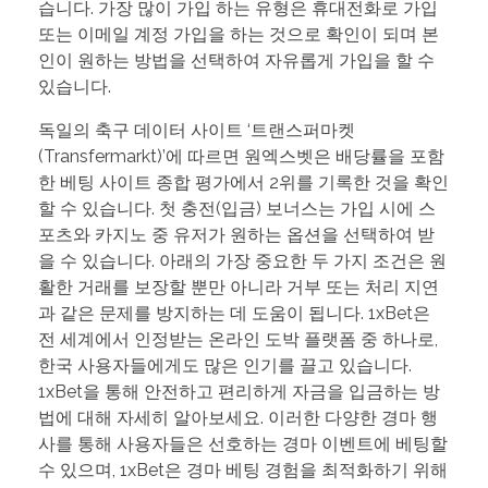
습니다. 가장 많이 가입 하는 유형은 휴대전화로 가입
또는 이메일 계정 가입을 하는 것으로 확인이 되며 본
인이 원하는 방법을 선택하여 자유롭게 가입을 할 수
있습니다.
독일의 축구 데이터 사이트 ‘트랜스퍼마켓
(Transfermarkt)’에 따르면 원엑스벳은 배당률을 포함
한 베팅 사이트 종합 평가에서 2위를 기록한 것을 확인
할 수 있습니다. 첫 충전(입금) 보너스는 가입 시에 스
포츠와 카지노 중 유저가 원하는 옵션을 선택하여 받
을 수 있습니다. 아래의 가장 중요한 두 가지 조건은 원
활한 거래를 보장할 뿐만 아니라 거부 또는 처리 지연
과 같은 문제를 방지하는 데 도움이 됩니다. 1xBet은
전 세계에서 인정받는 온라인 도박 플랫폼 중 하나로,
한국 사용자들에게도 많은 인기를 끌고 있습니다.
1xBet을 통해 안전하고 편리하게 자금을 입금하는 방
법에 대해 자세히 알아보세요. 이러한 다양한 경마 행
사를 통해 사용자들은 선호하는 경마 이벤트에 베팅할
수 있으며, 1xBet은 경마 베팅 경험을 최적화하기 위해