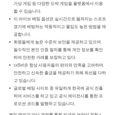
가상 게임 등 다양한 도박 게임을 플랫폼에서 이용
할 수 있습니다.
이 라이브 베팅 옵션은 실시간으로 펼쳐지는 스포츠
경기에 베팅하는 역동적이고 몰입도 높은 방법을 제
공합니다.
회원들에게 높은 수준의 보안을 제공하고 있으며,
필수적인 본인 인증 절차를 통해 개인 정보를 확인
하여 안전한 거래를 보장하고 있다.
1xBet은 항상 사용자들의 편의와 만족을 고려하며,
안전하고 신속한 출금을 제공하기 위해 최선을 다하
고 있습니다.
글로벌 베팅 사이트 중 유일하게 한국에 공식 진출
하여 서비스를 하고 있고 공식 에이전시를 통한 프
로모션 코드를 발행하고 있습니다.
본인 명의가 아닌 계좌를 통한 입금은 보안상 위험 +