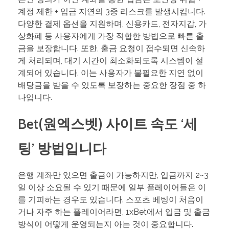
계정 제한 + 입금 지연의 3중 리스크를 발생시킵니다.
다양한 결제 옵션을 지원하며, 신용카드, 전자지갑, 가
상화폐 등 사용자에게 가장 적합한 방법으로 빠른 출
금을 보장합니다. 또한, 출금 요청이 접수되면 신속하
게 처리되며, 대기 시간이 최소화되도록 시스템이 설
계되어 있습니다. 이는 사용자가 불필요한 지연 없이
배당금을 받을 수 있도록 보장하는 중요한 장점 중 하
나입니다.
Bet(원엑스벳) 사이트 속도 ‘세
팅’ 방법입니다
은행 계좌만 있으면 출금이 가능하지만, 입금까지 2~3
일 이상 소요될 수 있기 때문에 일부 플레이어들은 이
를 기피하는 경우도 있습니다. 스포츠 베팅이 처음이
거나 자주 하는 플레이어라면, 1xBet에서 입금 및 출금
방식이 어떻게 운영되는지 아는 것이 중요합니다.