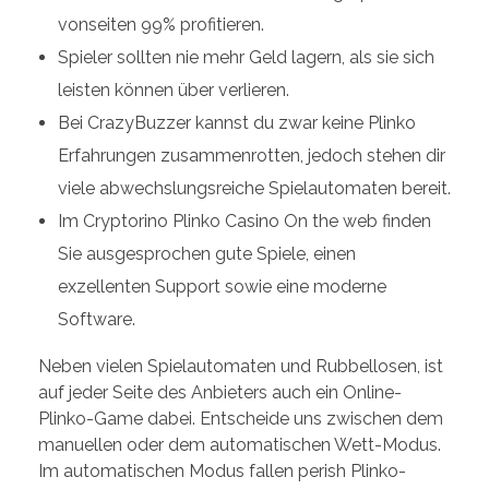
vonseiten 99% profitieren.
Spieler sollten nie mehr Geld lagern, als sie sich
leisten können über verlieren.
Bei CrazyBuzzer kannst du zwar keine Plinko
Erfahrungen zusammenrotten, jedoch stehen dir
viele abwechslungsreiche Spielautomaten bereit.
Im Cryptorino Plinko Casino On the web finden
Sie ausgesprochen gute Spiele, einen
exzellenten Support sowie eine moderne
Software.
Neben vielen Spielautomaten und Rubbellosen, ist
auf jeder Seite des Anbieters auch ein Online-
Plinko-Game dabei. Entscheide uns zwischen dem
manuellen oder dem automatischen Wett-Modus.
Im automatischen Modus fallen perish Plinko-