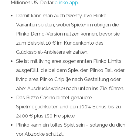
Millionen US-Dollar
plinko app
.
Damit kann man auch twenty-five Plinko
Varianten spielen, wobei Spieler im übrigen die
Plinko Demo-Version nutzen können, bevor sie
zum Beispiel 10 € im Kundenkonto des
Glücksspiel-Anbieters einzahlen.
Sie ist mit living area sogenannten Plinko Limits
ausgefüllt, die bei dem Spiel den Plinko Ball oder
living area Plinko Chip (je nach Gestaltung oder
aber Ausdrucksweise) nach unten ins Ziel führen.
Das Bizzo Casino bietet genauere
Spielmöglichkeiten und den 100% Bonus bis zu
2400 € plus 150 Freispiele.
Plinko kann ein tolles Spiel sein – solange du dich
vor Abzocke schützt.