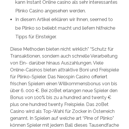
kann Instant Online casino als sehr interessantes
Plinko Casino angesehen werden.
In diesem Artikel erklären wir Ihnen, seemed to
be Plinko so beliebt macht und liefern hilfreiche
Tipps für Einsteiger.
Diese Methoden bieten nicht wirklich” “Schutz für
Transaktionen, sondern auch schnelle Verarbeitung
von Ein- darüber hinaus Auszahlungen. Viele
Online-Casinos bieten attraktive Boni und Freispiele
für Plinko-Spieler. Das Neospin Casino offeriert
frischen Spielern einen Willkommensbonus von bis
über 6. 000 €. Bei 20Bet erlangen neue Spieler den
Bonus von 100% bis zu a hundred and twenty €
plus one hundred twenty Freispiele. Das 20Bet
Casino wird als Top-Wahl für Zocker in Österreich
genannt. In Spielen auf welche art “Pine of Plinko”
können Spieler mit jedem Ball dieses Tausendfache