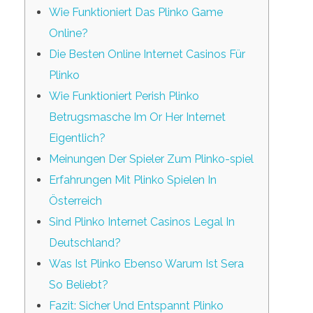
Wie Funktioniert Das Plinko Game
Online?
Die Besten Online Internet Casinos Für
Plinko
Wie Funktioniert Perish Plinko
Betrugsmasche Im Or Her Internet
Eigentlich?
Meinungen Der Spieler Zum Plinko-spiel
Erfahrungen Mit Plinko Spielen In
Österreich
Sind Plinko Internet Casinos Legal In
Deutschland?
Was Ist Plinko Ebenso Warum Ist Sera
So Beliebt?
Fazit: Sicher Und Entspannt Plinko