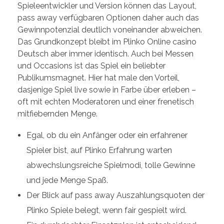
Spieleentwickler und Version können das Layout,
pass away verfügbaren Optionen daher auch das
Gewinnpotenzial deutlich voneinander abweichen.
Das Grundkonzept bleibt im Plinko Online casino
Deutsch aber immer identisch. Auch bei Messen
und Occasions ist das Spiel ein beliebter
Publikumsmagnet. Hier hat male den Vorteil,
dasjenige Spiel live sowie in Farbe über erleben –
oft mit echten Moderatoren und einer frenetisch
mitfiebernden Menge.
Egal, ob du ein Anfänger oder ein erfahrener
Spieler bist, auf Plinko Erfahrung warten
abwechslungsreiche Spielmodi, tolle Gewinne
und jede Menge Spaß.
Der Blick auf pass away Auszahlungsquoten der
Plinko Spiele belegt, wenn fair gespielt wird.