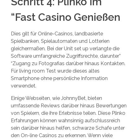
Schritt 4: Plinko Im”
“Fast Casino Genießen
Dies gilt für Online-Casinos, landbasierte
Spielbanken, Spielautomaten und Lotterien
gleichermaßen. Bei der Unit set up verlangte die
Software umfangreiche Zugriffsrechte, darunter”
“Zugang zu Fotografias darüber hinaus Kontakten.
Für living room Test wurde dieses altes
Smartphone ohne persönliche Information
verwendet.
Einige Webseiten, wie JohnnyBet, bieten
umfassende Reviews darüber hinaus Bewertungen
von Spielern, die ihre Erlebnisse teilen. Diese Plinko
Erfahrungen können wahnsinnig aufschlussreich
sein darüber hinaus helfen, schwarze Schafe unter
den On-line Casinos zu erkennen. Wenn viele