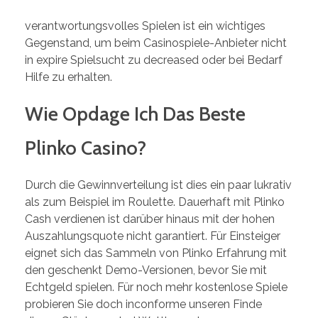
verantwortungsvolles Spielen ist ein wichtiges
Gegenstand, um beim Casinospiele-Anbieter nicht
in expire Spielsucht zu decreased oder bei Bedarf
Hilfe zu erhalten.
Wie Opdage Ich Das Beste
Plinko Casino?
Durch die Gewinnverteilung ist dies ein paar lukrativ
als zum Beispiel im Roulette. Dauerhaft mit Plinko
Cash verdienen ist darüber hinaus mit der hohen
Auszahlungsquote nicht garantiert. Für Einsteiger
eignet sich das Sammeln von Plinko Erfahrung mit
den geschenkt Demo-Versionen, bevor Sie mit
Echtgeld spielen. Für noch mehr kostenlose Spiele
probieren Sie doch inconforme unseren Finde