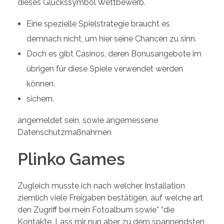
dieses Glückssymbol Wettbewerb.
Eine spezielle Spielstrategie braucht es
demnach nicht, um hier seine Chancen zu sinn.
Doch es gibt Casinos, deren Bonusangebote im
übrigen für diese Spiele verwendet werden
können.
sichern.
angemeldet sein, sowie angemessene
Datenschutzmaßnahmen
Plinko Games
Zugleich musste ich nach welcher Installation
ziemlich viele Freigaben bestätigen, auf welche art
den Zugriff bei mein Fotoalbum sowie” “die
Kontakte. Lass mir nun aber zu dem spannendsten