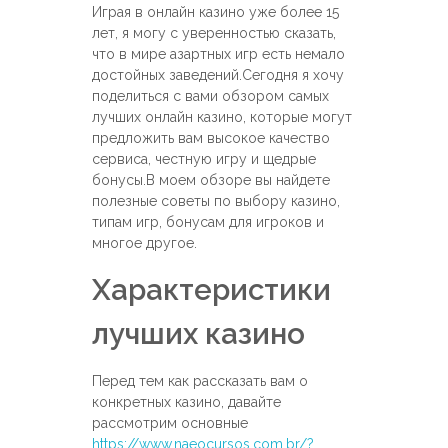
Играя в онлайн казино уже более 15
лет, я могу с уверенностью сказать,
что в мире азартных игр есть немало
достойных заведений.Сегодня я хочу
поделиться с вами обзором самых
лучших онлайн казино, которые могут
предложить вам высокое качество
сервиса, честную игру и щедрые
бонусы.В моем обзоре вы найдете
полезные советы по выбору казино,
типам игр, бонусам для игроков и
многое другое.
Характеристики
лучших казино
Перед тем как рассказать вам о
конкретных казино, давайте
рассмотрим основные
https://www.naeocursos.com.br/?