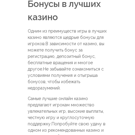
Бонусы в лучших
казино
Одним из преимуществ игры в лучших
казино являются щедрые бонусы для
игроков.В зависимости от казино, вы
можете получить бонус за
регистрацию, депозитный бонус,
бесплатные вращения и многое
другое.Не забывайте ознакомиться с
условиями получения и отыгрыша
бонусов, чтобы избежать
недоразумений.
Самые лучшие онлайн казино
предлагают игрокам множество
увлекательных игр, высокие выплаты,
честную игру и круглосуточную
поддержку.Попробуйте свою удачу в
одном из рекомендованных казино и