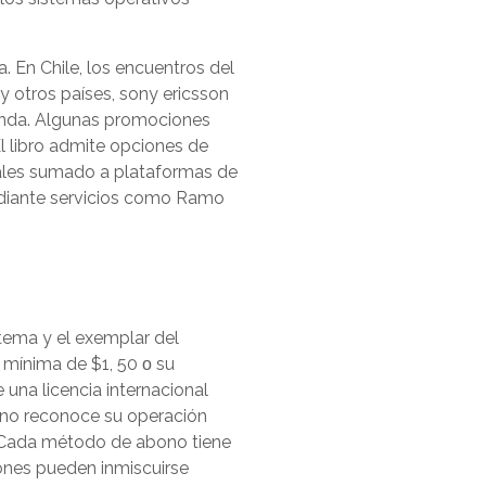
. En Chile, los encuentros del
 otros países, sony ericsson
anda. Algunas promociones
El libro admite opciones de
nales sumado a plataformas de
mediante servicios como Ramo
tema y el exemplar del
а mínіmа dе $1, 50 ο ѕu
una licencia internacional
al no reconoce su operación
s. Cada método de abono tiene
ones pueden inmiscuirse