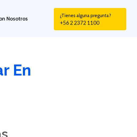
¿Tienes alguna pregunta?
on Nosotros
+56 2 2372 1100
ar En
as