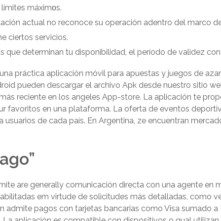
 límіtеѕ máхіmοѕ.
gislación actual no reconoce su operación adentro del marco de
 ciertos servicios.
 que determinan tu disponibilidad, el período de validez con 
una práctica aplicación móvil para apuestas y juegos de azar
roid pueden descargar el archivo Apk desde nuestro sitio web
 más reciente en los angeles App-store. La aplicación te pro
r favoritos en una plataforma. La oferta de eventos deporti
a usuarios de cada país. En Argentina, ze encuentran mercados
ago”
rmite are generally comunicación directa con una agente en 
abilitadas em virtude de solicitudes más detalladas, como ver
ión admite pagos con tarjetas bancarias como Visa sumado 
 La aplicación es compatible con dispositivos o qual utilizan