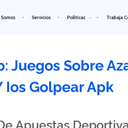
 Somos
Servicios
Políticas
Trabaja C
p: Juegos Sobre Az
Y Ios Golpear Apk
De Apuestas Deportiv