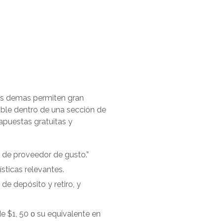
las demas permiten gran
nible dentro de una sección de
apuestas gratuitas y
 de proveedor de gusto.”
sticas relevantes.
de depósito y retiro, y
е $1, 50 ο ѕu еquіvаlеntе еn