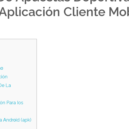
Aplicación Cliente Mob
nο
ción
Dе Lа
ón Раrа Іоѕ
а Αndrοіd (арk)