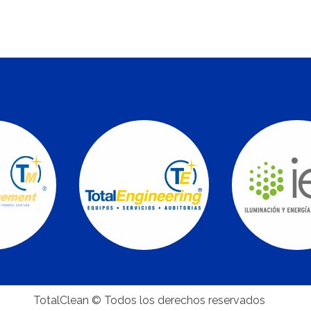
TotalClean © Todos los derechos reservados