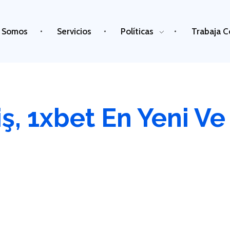
 Somos
Servicios
Políticas
Trabaja C
iş, 1xbet En Yeni V