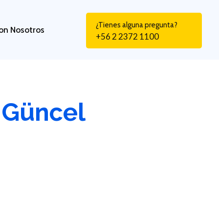
¿Tienes alguna pregunta?
on Nosotros
+56 2 2372 1100
e Güncel