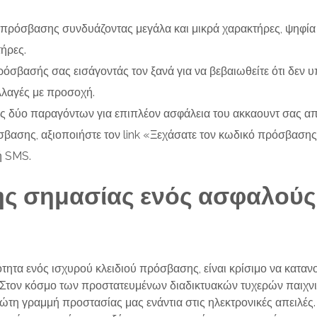
πρόσβασης συνδυάζοντας μεγάλα και μικρά χαρακτήρες, ψηφία κ
ήρες.
όσβασής σας εισάγοντάς τον ξανά για να βεβαιωθείτε ότι δεν υ
λλαγές με προσοχή.
ς δύο παραγόντων για επιπλέον ασφάλεια του ακκαουντ σας α
βασης, αξιοποιήστε τον link «Ξεχάσατε τον κωδικό πρόσβασης;
ή SMS.
ς σημασίας ενός ασφαλούς 
τητα ενός ισχυρού κλειδιού πρόσβασης, είναι κρίσιμο να καταν
 Στον κόσμο των προστατευμένων διαδικτυακών τυχερών παιχνιδ
ώτη γραμμή προστασίας μας ενάντια στις ηλεκτρονικές απειλές