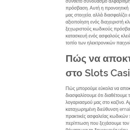
σύνθετο συνδυασμό αλφαριθμητ
πρόσβαση. Αυτή η προνοητική 
μας στοιχεία, αλλά διασφαλίζει 
αξιοποίηση ενός διαχειριστή κ
ξεχωριστούς κωδικούς πρόσβασ
κατασκευή ενός ασφαλούς κλει
τοπίο των ηλεκτρονικών παιχνι
Πώς να αποκ
στο Slots Cas
Πώς μπορούμε εύκολα να αποκτ
διασφαλίσουμε ότι διαθέτουμε 
λογαριασμού μας στο καζίνο. Α
καταχωρημένη διεύθυνση email 
πρακτικές ασφαλείας κωδικών
περίπτωση που ξεχάσουμε τον 