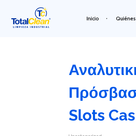
Inicio
Quiénes
Total Clean
Limpieza industrial
Αναλυτι
Πρόσβαση
Slots Ca