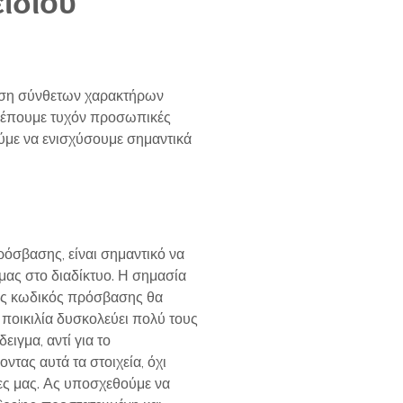
ειδιού
τωση σύνθετων χαρακτήρων
τρέπουμε τυχόν προσωπικές
ύμε να ενισχύσουμε σημαντικά
όσβασης, είναι σημαντικό να
μας στο διαδίκτυο. Η σημασία
ής κωδικός πρόσβασης θα
 ποικιλία δυσκολεύει πολύ τους
ιγμα, αντί για το
τας αυτά τα στοιχεία, όχι
ες μας. Ας υποσχεθούμε να