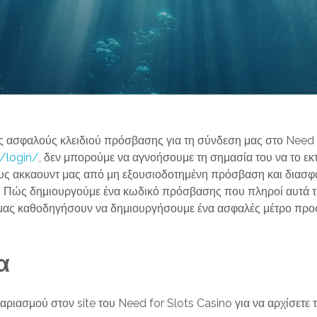
ς ασφαλούς κλειδιού πρόσβασης για τη σύνδεση μας στο Need f
/login/
, δεν μπορούμε να αγνοήσουμε τη σημασία του να το ε
ους ακκαουντ μας από μη εξουσιοδοτημένη πρόσβαση και διασφα
. Πώς δημιουργούμε ένα κωδικό πρόσβασης που πληροί αυτά τα 
μας καθοδηγήσουν να δημιουργήσουμε ένα ασφαλές μέτρο προστ
α
αριασμού στον site του Need for Slots Casino για να αρχίσετε 