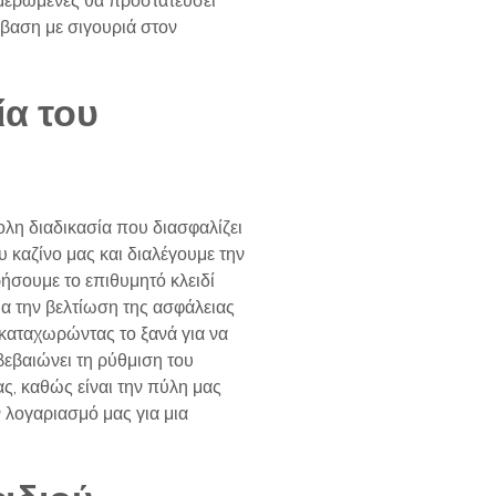
νημερωμένες θα προστατεύσει
βαση με σιγουριά στον
ία του
ολη διαδικασία που διασφαλίζει
 καζίνο μας και διαλέγουμε την
ήσουμε το επιθυμητό κλειδί
α την βελτίωση της ασφάλειας
καταχωρώντας το ξανά για να
εβαιώνει τη ρύθμιση του
ς, καθώς είναι την πύλη μας
 λογαριασμό μας για μια