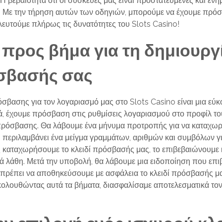
 Η βεβαιότητα ότι οι συσκευές μας είναι προστατευμένες και ε
. Με την τήρηση αυτών των οδηγιών, μπορούμε να έχουμε πρόσ
λευτούμε πλήρως τις δυνατότητες του Slots Casino!
προς βήμα για τη δημιουργ
σβασής σας
όσβασης για τον λογαριασμό μας στο Slots Casino είναι μια εύκ
κά, έχουμε πρόσβαση στις ρυθμίσεις λογαριασμού στο προφίλ του
 πρόσβασης. Θα λάβουμε ένα μήνυμα προτροπής για να καταχωρ
 περιλαμβάνει ένα μείγμα γραμμάτων, αριθμών και συμβόλων γι
ς καταχωρήσουμε το κλειδί πρόσβασής μας, το επιβεβαιώνουμε 
 λάθη. Μετά την υποβολή, θα λάβουμε μια ειδοποίηση που επιβ
 πρέπει να αποθηκεύσουμε με ασφάλεια το κλειδί πρόσβασής μα
Ακολουθώντας αυτά τα βήματα, διασφαλίσαμε αποτελεσματικά τον