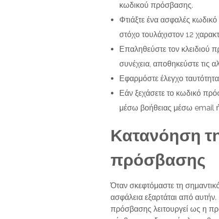
κωδικού πρόσβασης.
Φτιάξτε ένα ασφαλές κωδικό 
στόχο τουλάχιστον 12 χαρακτ
Επαληθεύστε τον κλειδιού πρ
συνέχεια, αποθηκεύστε τις α
Εφαρμόστε έλεγχο ταυτότητα
Εάν ξεχάσετε το κωδικό πρόσ
μέσω βοήθειας μέσω email 
Κατανόηση τη
πρόσβασης
Όταν σκεφτόμαστε τη σημαντικό
ασφάλεια εξαρτάται από αυτήν.
πρόσβασης λειτουργεί ως η πρ