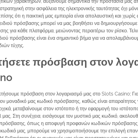
ικών χαρακτήρων, αυξάνουμε σημαντικά την προστασία μας α
στρατηγική στην ασφάλεια της ηλεκτρονικής ταυτότητας όχι μό
επίσης ότι η παικτική μας εμπειρία είναι απολαυστική και χωρίς
λειδιού πρόσβασης μπορεί να μας βοηθήσει να δημιουργήσουμε
ης για κάθε πλατφόρμα, μειώνοντας περαιτέρω τον ρίσκο. Τελι
διού πρόσβασης είναι ένα σημαντικό βήμα για να απολαμβάνουμ
διών τύχης.
τήσετε πρόσβαση στον λογ
ino
ήσουμε πρόσβαση στον λογαριασμό μας στο Slots Casino; Για 
τον μοναδικό μας κωδικό πρόσβασης, καθώς είναι απαραίτητος γ
ρχικά, μεταβαίνουμε στον ιστότοπο ή την εφαρμογή του ιστότο
μας. Στη συνέχεια, εισάγουμε τον μυστικό μας κωδικό, ακολου
 πρόσβασης, όπως η αποφυγή προφανών κωδικών πρόσβασης κ
κωδικό μας, μπορούμε να χρησιμοποιήσουμε την επιλογή επα