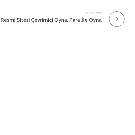
Next Post
Resmi Sitesi Çevrimiçi Oyna, Para İle Oyna