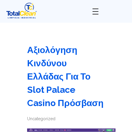
Total Clean
Limpieza industrial
Αξιολόγηση
Κινδύνου
Ελλάδας Για Το
Slot Palace
Casino Πρόσβαση
Uncategorized