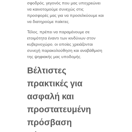
σφοδρός, γεγονός που μας υποχρεώνει
να καινοτομούμε συνεχώς στις
προσφορές μας για να προσελκύουμε και
να διατηρούμε παίκτες.
Τέλος, πρέπει να παραμένουμε σε
ετοιμότητα έναντι των κινδύνων στον
κυβερνοχώρο, οι οποίες χρειάζονται
συνεχή παρακολούθηση και αναβάθμιση
της ψηφιακής μας υποδομής.
Βέλτιστες
πρακτικές για
ασφαλή και
προστατευμένη
πρόσβαση