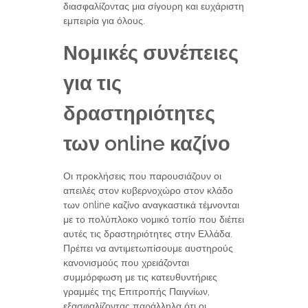
διασφαλίζοντας μια σίγουρη και ευχάριστη
εμπειρία για όλους.
Νομικές συνέπειες
για τις
δραστηριότητες
των online καζίνο
Οι προκλήσεις που παρουσιάζουν οι
απειλές στον κυβερνοχώρο στον κλάδο
των online καζίνο αναγκαστικά τέμνονται
με το πολύπλοκο νομικό τοπίο που διέπει
αυτές τις δραστηριότητες στην Ελλάδα.
Πρέπει να αντιμετωπίσουμε αυστηρούς
κανονισμούς που χρειάζονται
συμμόρφωση με τις κατευθυντήριες
γραμμές της Επιτροπής Παιγνίων,
εξασφαλίζοντας παράλληλα ότι οι