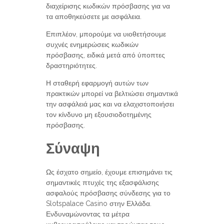
διαχείρισης κωδικών πρόσβασης για να
τα αποθηκεύσετε με ασφάλεια.
Επιπλέον, μπορούμε να υιοθετήσουμε
συχνές ενημερώσεις κωδικών
πρόσβασης, ειδικά μετά από ύποπτες
δραστηριότητες.
Η σταθερή εφαρμογή αυτών των
πρακτικών μπορεί να βελτιώσει σημαντικά
την ασφάλειά μας και να ελαχιστοποιήσει
τον κίνδυνο μη εξουσιοδοτημένης
πρόσβασης.
Σύναψη
Ως έσχατο σημείο, έχουμε επισημάνει τις
σημαντικές πτυχές της εξασφάλισης
ασφαλούς πρόσβασης σύνδεσης για το
Slotspalace Casino στην Ελλάδα.
Ενδυναμώνοντας τα μέτρα