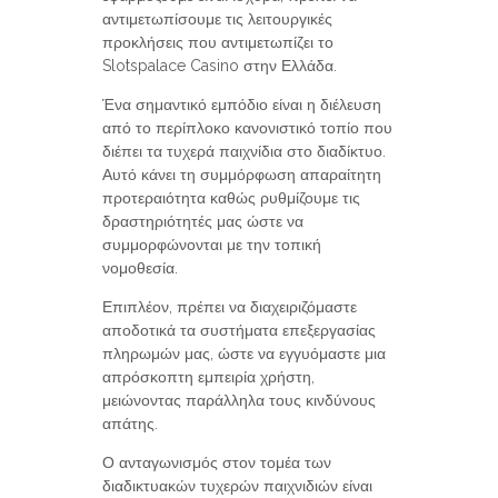
αντιμετωπίσουμε τις λειτουργικές
προκλήσεις που αντιμετωπίζει το
Slotspalace Casino στην Ελλάδα.
Ένα σημαντικό εμπόδιο είναι η διέλευση
από το περίπλοκο κανονιστικό τοπίο που
διέπει τα τυχερά παιχνίδια στο διαδίκτυο.
Αυτό κάνει τη συμμόρφωση απαραίτητη
προτεραιότητα καθώς ρυθμίζουμε τις
δραστηριότητές μας ώστε να
συμμορφώνονται με την τοπική
νομοθεσία.
Επιπλέον, πρέπει να διαχειριζόμαστε
αποδοτικά τα συστήματα επεξεργασίας
πληρωμών μας, ώστε να εγγυόμαστε μια
απρόσκοπτη εμπειρία χρήστη,
μειώνοντας παράλληλα τους κινδύνους
απάτης.
Ο ανταγωνισμός στον τομέα των
διαδικτυακών τυχερών παιχνιδιών είναι