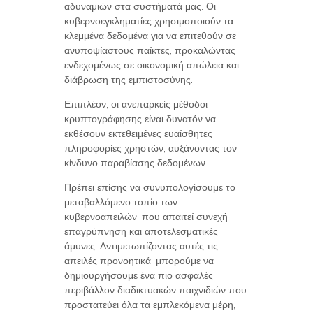
αδυναμιών στα συστήματά μας. Οι
κυβερνοεγκληματίες χρησιμοποιούν τα
κλεμμένα δεδομένα για να επιτεθούν σε
ανυποψίαστους παίκτες, προκαλώντας
ενδεχομένως σε οικονομική απώλεια και
διάβρωση της εμπιστοσύνης.
Επιπλέον, οι ανεπαρκείς μέθοδοι
κρυπτογράφησης είναι δυνατόν να
εκθέσουν εκτεθειμένες ευαίσθητες
πληροφορίες χρηστών, αυξάνοντας τον
κίνδυνο παραβίασης δεδομένων.
Πρέπει επίσης να συνυπολογίσουμε το
μεταβαλλόμενο τοπίο των
κυβερνοαπειλών, που απαιτεί συνεχή
επαγρύπνηση και αποτελεσματικές
άμυνες. Αντιμετωπίζοντας αυτές τις
απειλές προνοητικά, μπορούμε να
δημιουργήσουμε ένα πιο ασφαλές
περιβάλλον διαδικτυακών παιχνιδιών που
προστατεύει όλα τα εμπλεκόμενα μέρη,