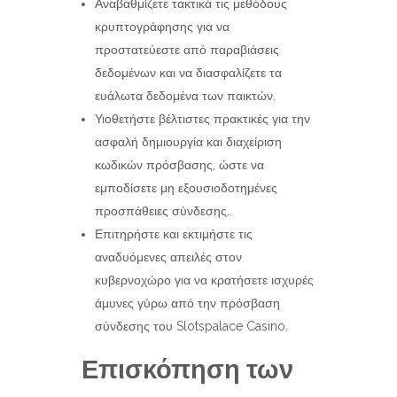
Αναβαθμίζετε τακτικά τις μεθόδους
κρυπτογράφησης για να
προστατεύεστε από παραβιάσεις
δεδομένων και να διασφαλίζετε τα
ευάλωτα δεδομένα των παικτών.
Υιοθετήστε βέλτιστες πρακτικές για την
ασφαλή δημιουργία και διαχείριση
κωδικών πρόσβασης, ώστε να
εμποδίσετε μη εξουσιοδοτημένες
προσπάθειες σύνδεσης.
Επιτηρήστε και εκτιμήστε τις
αναδυόμενες απειλές στον
κυβερνοχώρο για να κρατήσετε ισχυρές
άμυνες γύρω από την πρόσβαση
σύνδεσης του Slotspalace Casino.
Επισκόπηση των