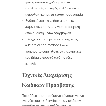
ηλεκτρονικού ταχυδρομείου ως
εναλλακτικές επιλογές, αλλά να είστε
επιφυλακτικοί με τα τρωτά τους σημεία.
Ενθαρρύνετε τη χρήση authenticator
apps όπως το Authy για πιο ασφαλή
επαλήθευση μέσω εφαρμογών.
Ελέγχετε και ενημερώνετε συχνά τις
authentication methods που
χρησιμοποιούμε, ώστε να παραμένετε
ένα βήμα μπροστά από τις νέες
απειλές.
Τεχνικές Διαχείρισης
Κωδικών Πρόσβασης
Ποια βήματα μπορούμε να κάνουμε για να
ενισχύσουμε τη διαχείριση των κωδικών
πρόσβασης και να αυξήσουμε την