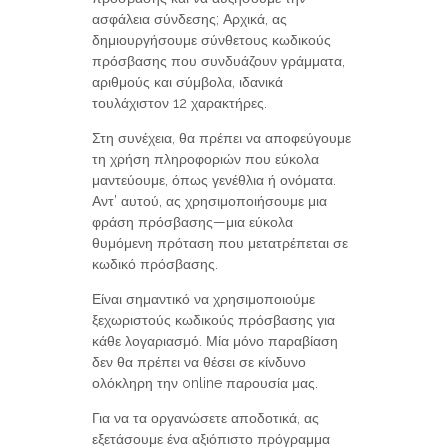
ασφάλεια σύνδεσης; Αρχικά, ας
δημιουργήσουμε σύνθετους κωδικούς
πρόσβασης που συνδυάζουν γράμματα,
αριθμούς και σύμβολα, ιδανικά
τουλάχιστον 12 χαρακτήρες.
Στη συνέχεια, θα πρέπει να αποφεύγουμε
τη χρήση πληροφοριών που εύκολα
μαντεύουμε, όπως γενέθλια ή ονόματα.
Αντ’ αυτού, ας χρησιμοποιήσουμε μια
φράση πρόσβασης—μια εύκολα
θυμόμενη πρόταση που μετατρέπεται σε
κωδικό πρόσβασης.
Είναι σημαντικό να χρησιμοποιούμε
ξεχωριστούς κωδικούς πρόσβασης για
κάθε λογαριασμό. Μία μόνο παραβίαση
δεν θα πρέπει να θέσει σε κίνδυνο
ολόκληρη την online παρουσία μας.
Για να τα οργανώσετε αποδοτικά, ας
εξετάσουμε ένα αξιόπιστο πρόγραμμα