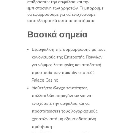
επιδράσουν την ασφάλεια και την
εμπιστοσύνη των χρηστών. Τι μπορούμε
να εφαρμόσουμε για να ενισχύσουμε
αποτελεσματικά αυτά τα συστήματα;
Βασικά σημεία
Εξασφάλιση της συμμόρφωσης με τους
κανονισμούς της Επιτροπής Παιγνίων
για νόμιμες λειτουργίες και αποδοτική
προστασία των παικτών στο Slot
Palace Casino.
Υιοθετήστε έλεγχο ταυτότητας
πολλαπλών παραγόντων για να
ενισχύσετε την ασφάλεια και να
προστατεύσετε τους λογαριασμούς
χρηστών από μη εξουσιοδοτημένη
πρόσβαση.