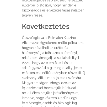
felelősségteljes szórakozást helyezzük
előtérbe, biztosítva, hogy mindenki
biztonságos és élvezetes tapasztalatban
legyen része.
Következtetés
Összefoglalva, a Betmatch Kaszinó
Alkalmazás figyelemre méltó példa arra,
hogyan növelheti az erőforrás-
hatékonyság a felhasználói élményt,
miközben támogatja a sustainability-t.
Azzal, hogy az elemtöltést és az
adatfogyasztást a gaming quality-jének
csökkentése nélkül előnyben részesíti, új
szabványt állít a mobiljátékok számára
Magyarországon. Ahogy ezeket az
fejlesztéseket bevezetjük, bűntudat
nélkül élvezhetjük a játékélményeket,
ismerve, hogy közreműködünk egy
felelősségteljesebb és ökológiailag