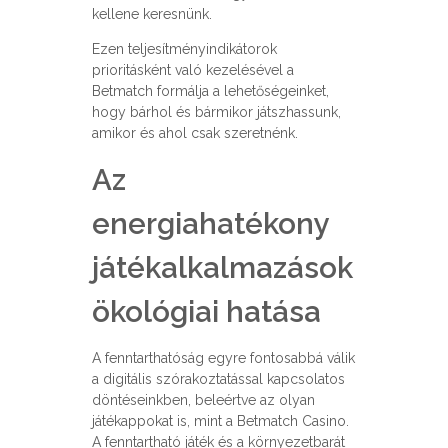
kellene keresnünk.
Ezen teljesítményindikátorok
prioritásként való kezelésével a
Betmatch formálja a lehetőségeinket,
hogy bárhol és bármikor játszhassunk,
amikor és ahol csak szeretnénk.
Az
energiahatékony
játékalkalmazások
ökológiai hatása
A fenntarthatóság egyre fontosabbá válik
a digitális szórakoztatással kapcsolatos
döntéseinkben, beleértve az olyan
játékappokat is, mint a Betmatch Casino.
A fenntartható játék és a környezetbarát