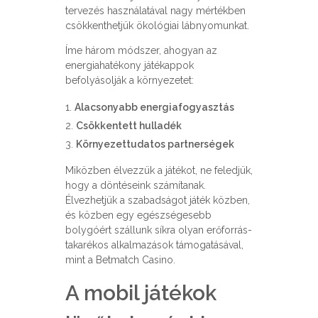
tervezés használatával nagy mértékben
csökkenthetjük ökológiai lábnyomunkat.
Íme három módszer, ahogyan az
energiahatékony játékappok
befolyásolják a környezetet:
Alacsonyabb energiafogyasztás
Csökkentett hulladék
Környezettudatos partnerségek
Miközben élvezzük a játékot, ne feledjük,
hogy a döntéseink számítanak.
Élvezhetjük a szabadságot játék közben,
és közben egy egészségesebb
bolygóért szállunk síkra olyan erőforrás-
takarékos alkalmazások támogatásával,
mint a Betmatch Casino.
A mobil játékok