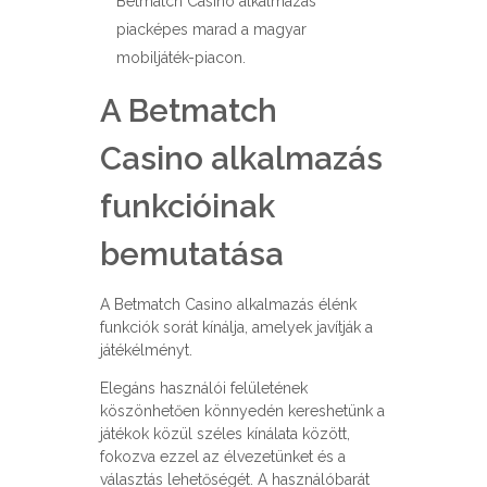
Betmatch Casino alkalmazás
piacképes marad a magyar
mobiljáték-piacon.
A Betmatch
Casino alkalmazás
funkcióinak
bemutatása
A Betmatch Casino alkalmazás élénk
funkciók sorát kínálja, amelyek javítják a
játékélményt.
Elegáns használói felületének
köszönhetően könnyedén kereshetünk a
játékok közül széles kínálata között,
fokozva ezzel az élvezetünket és a
választás lehetőségét. A használóbarát