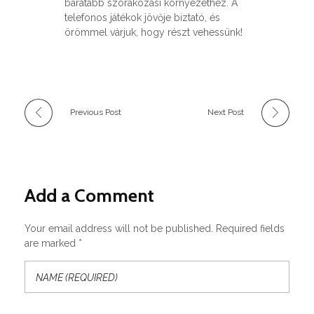
barátabb szórakozási környezethez. A
telefonos játékok jövője biztató, és
örömmel várjuk, hogy részt vehessünk!
Previous Post
Next Post
Add a Comment
Your email address will not be published. Required fields
are marked *