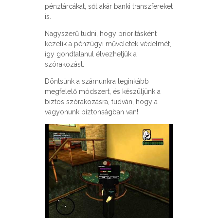
pénztárcákat, sőt akár banki transzfereket
is.
Nagyszerű tudni, hogy prioritásként
kezelik a pénzügyi műveletek védelmét,
így gondtalanul élvezhetjük a
szórakozást.
Döntsünk a számunkra leginkább
megfelelő módszert, és készüljünk a
biztos szórakozásra, tudván, hogy a
vagyonunk biztonságban van!