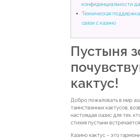
конфиденциальности д
Техническая поддержка
связи с казино
Пустыня зо
почувству
кактус!
Добро пожаловать в мир аза
таинственных кактусов, во
настоящая оазис для тех, кт
стихия пустыни встречается
Казино кактус – это гармон