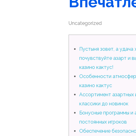
Впечатле
Uncategorized
Пустыня зовет, а удача 
почувствуйте азарт и в
казино кактус!
Особенности атмосфер
казино кактус
Ассортимент азартных и
классики до новинок
Бонусные программы и 
постоянных игроков
Обеспечение безопасно