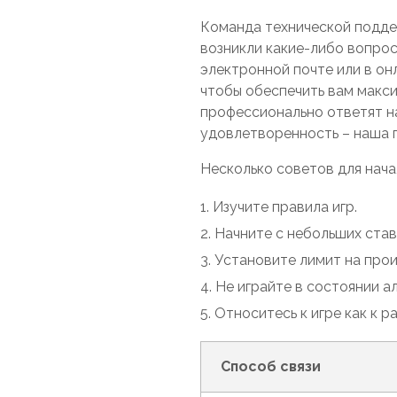
Команда технической подд
возникли какие-либо вопро
электронной почте или в о
чтобы обеспечить вам макс
профессионально ответят н
удовлетворенность – наша г
Несколько советов для нача
Изучите правила игр.
Начните с небольших став
Установите лимит на про
Не играйте в состоянии ал
Относитесь к игре как к р
Способ связи