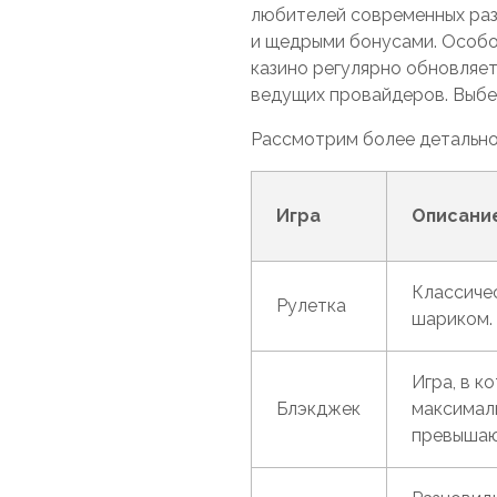
любителей современных ра
и щедрыми бонусами. Особо
казино регулярно обновляет
ведущих провайдеров. Выбер
Рассмотрим более детально 
Игра
Описани
Классиче
Рулетка
шариком.
Игра, в к
Блэкджек
максималь
превышаю