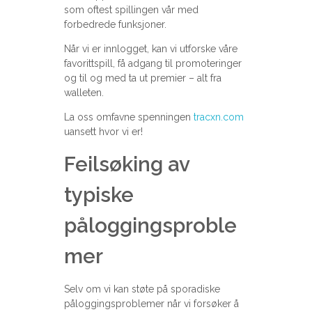
som oftest spillingen vår med
forbedrede funksjoner.
Når vi er innlogget, kan vi utforske våre
favorittspill, få adgang til promoteringer
og til og med ta ut premier – alt fra
walleten.
La oss omfavne spenningen
tracxn.com
uansett hvor vi er!
Feilsøking av
typiske
påloggingsproble
mer
Selv om vi kan støte på sporadiske
påloggingsproblemer når vi forsøker å