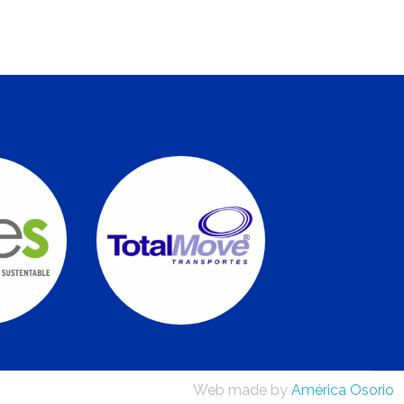
Web made by
América Osorio