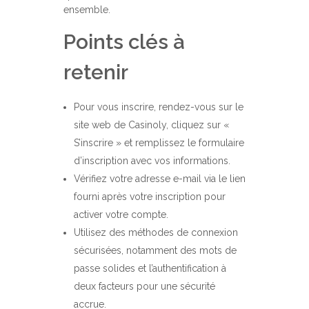
ensemble.
Points clés à
retenir
Pour vous inscrire, rendez-vous sur le
site web de Casinoly, cliquez sur «
S’inscrire » et remplissez le formulaire
d’inscription avec vos informations.
Vérifiez votre adresse e-mail via le lien
fourni après votre inscription pour
activer votre compte.
Utilisez des méthodes de connexion
sécurisées, notamment des mots de
passe solides et l’authentification à
deux facteurs pour une sécurité
accrue.