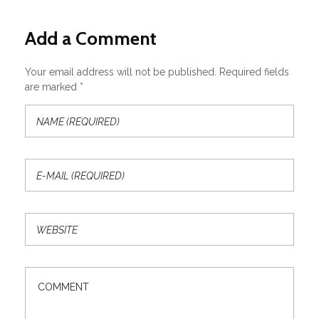
Add a Comment
Your email address will not be published. Required fields
are marked *