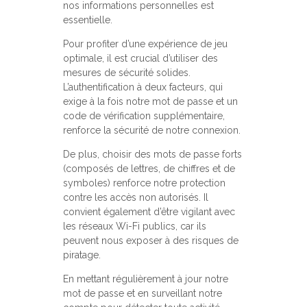
nos informations personnelles est
essentielle.
Pour profiter d’une expérience de jeu
optimale, il est crucial d’utiliser des
mesures de sécurité solides.
L’authentification à deux facteurs, qui
exige à la fois notre mot de passe et un
code de vérification supplémentaire,
renforce la sécurité de notre connexion.
De plus, choisir des mots de passe forts
(composés de lettres, de chiffres et de
symboles) renforce notre protection
contre les accès non autorisés. Il
convient également d’être vigilant avec
les réseaux Wi-Fi publics, car ils
peuvent nous exposer à des risques de
piratage.
En mettant régulièrement à jour notre
mot de passe et en surveillant notre