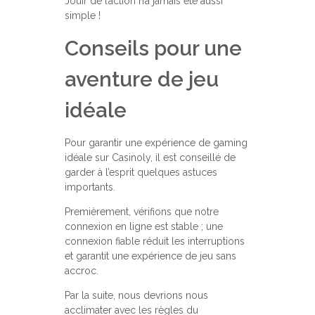
Jouir de l’action n’a jamais été aussi
simple !
Conseils pour une
aventure de jeu
idéale
Pour garantir une expérience de gaming
idéale sur Casinoly, il est conseillé de
garder à l’esprit quelques astuces
importants.
Premièrement, vérifions que notre
connexion en ligne est stable ; une
connexion fiable réduit les interruptions
et garantit une expérience de jeu sans
accroc.
Par la suite, nous devrions nous
acclimater avec les règles du