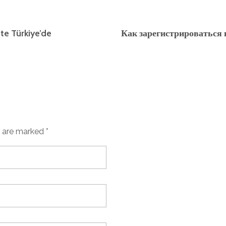
’te Türkiye’de
s are marked *