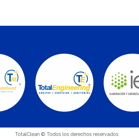
TotalClean © Todos los derechos reservados