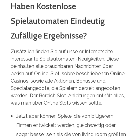
Haben Kostenlose
Spielautomaten Eindeutig
Zufällige Ergebnisse?
Zusätzlich finden Sie auf unserer Internetseite
interessante Spielautomaten-Neuigkeiten. Diese
beinhalten alle brauchbaren Nachrichten über
perish auf Online-Slot. sobre beschriebenen Online
Casinos, sowie alle Aktionen, Bonusse und
Spezialangebote, die Spielern derzeit angeboten
werden. Der Bereich Slot-Anleitungen enthält alles,
was man über Online Slots wissen sollte.
Jetzt aber können Spiele, die von billigerem
Firmen entwickelt werden, gleichwertig oder
sogar besser sein als die von living room größten