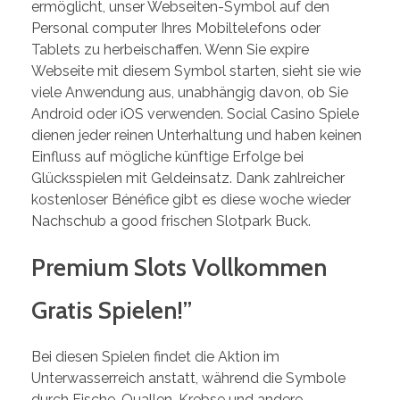
ermöglicht, unser Webseiten-Symbol auf den
Personal computer Ihres Mobiltelefons oder
Tablets zu herbeischaffen. Wenn Sie expire
Webseite mit diesem Symbol starten, sieht sie wie
viele Anwendung aus, unabhängig davon, ob Sie
Android oder iOS verwenden. Social Casino Spiele
dienen jeder reinen Unterhaltung und haben keinen
Einfluss auf mögliche künftige Erfolge bei
Glücksspielen mit Geldeinsatz. Dank zahlreicher
kostenloser Bénéfice gibt es diese woche wieder
Nachschub a good frischen Slotpark Buck.
Premium Slots Vollkommen
Gratis Spielen!”
Bei diesen Spielen findet die Aktion im
Unterwasserreich anstatt, während die Symbole
durch Fische, Quallen, Krebse und andere