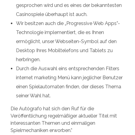
gesprochen wird und es eines der bekanntesten
Casinospiele überhaupt ist auch.
Wir besitzen auch die „Progressive Web Apps”-
Technologie implementiert, die es Ihnen
ermöglicht, unser Webseiten-Symbol auf den
Desktop Ihres Mobiltelefons und Tablets zu
herbringen.
Durch die Auswahl eins entsprechenden Filters
internet marketing Menü kann jeglicher Benutzer
einen Spielautomaten finden, der dieses Thema
seiner Wahl hat.
Die Autógrafo hat sich den Ruf für die
Veröffentlichung regelmäßiger aktueller Titel mit
interessanten Themen und einmaligen
Spielmechaniken erworben.”