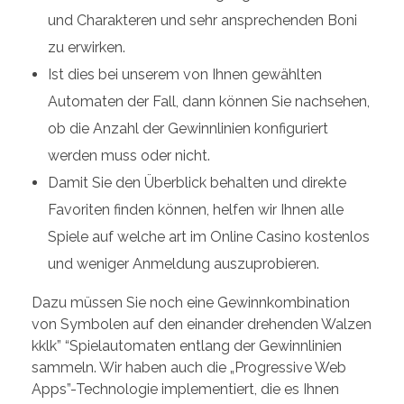
und Charakteren und sehr ansprechenden Boni
zu erwirken.
Ist dies bei unserem von Ihnen gewählten
Automaten der Fall, dann können Sie nachsehen,
ob die Anzahl der Gewinnlinien konfiguriert
werden muss oder nicht.
Damit Sie den Überblick behalten und direkte
Favoriten finden können, helfen wir Ihnen alle
Spiele auf welche art im Online Casino kostenlos
und weniger Anmeldung auszuprobieren.
Dazu müssen Sie noch eine Gewinnkombination
von Symbolen auf den einander drehenden Walzen
kklk” “Spielautomaten entlang der Gewinnlinien
sammeln. Wir haben auch die „Progressive Web
Apps”-Technologie implementiert, die es Ihnen