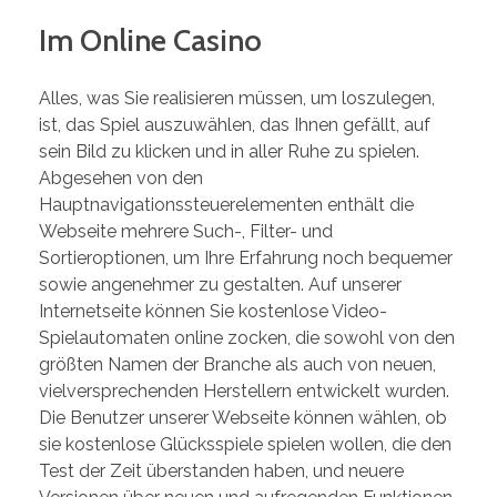
Im Online Casino
Alles, was Sie realisieren müssen, um loszulegen,
ist, das Spiel auszuwählen, das Ihnen gefällt, auf
sein Bild zu klicken und in aller Ruhe zu spielen.
Abgesehen von den
Hauptnavigationssteuerelementen enthält die
Webseite mehrere Such-, Filter- und
Sortieroptionen, um Ihre Erfahrung noch bequemer
sowie angenehmer zu gestalten. Auf unserer
Internetseite können Sie kostenlose Video-
Spielautomaten online zocken, die sowohl von den
größten Namen der Branche als auch von neuen,
vielversprechenden Herstellern entwickelt wurden.
Die Benutzer unserer Webseite können wählen, ob
sie kostenlose Glücksspiele spielen wollen, die den
Test der Zeit überstanden haben, und neuere