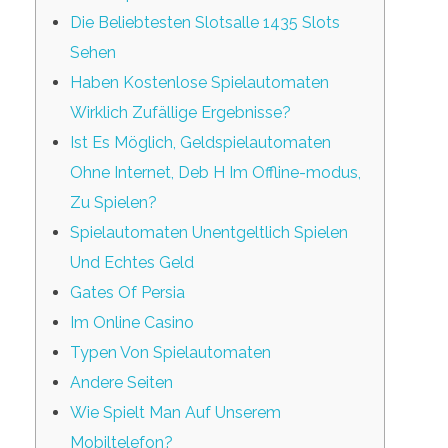
Die Beliebtesten Slotsalle 1435 Slots
Sehen
Haben Kostenlose Spielautomaten
Wirklich Zufällige Ergebnisse?
Ist Es Möglich, Geldspielautomaten
Ohne Internet, Deb H Im Offline-modus,
Zu Spielen?
Spielautomaten Unentgeltlich Spielen
Und Echtes Geld
Gates Of Persia
Im Online Casino
Typen Von Spielautomaten
Andere Seiten
Wie Spielt Man Auf Unserem
Mobiltelefon?