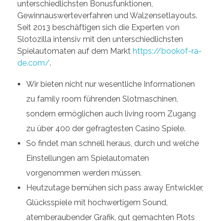
unterschiedlichsten Bonusfunktionen,
Gewinnauswerteverfahren und Walzensetlayouts.
Seit 2013 beschäftigen sich die Experten von
Slotozilla intensiv mit den unterschiedlichsten
Spielautomaten auf dem Markt
https://bookof-ra-
de.com/
.
Wir bieten nicht nur wesentliche Informationen
zu family room führenden Slotmaschinen,
sondern ermöglichen auch living room Zugang
zu über 400 der gefragtesten Casino Spiele.
So findet man schnell heraus, durch und welche
Einstellungen am Spielautomaten
vorgenommen werden müssen.
Heutzutage bemühen sich pass away Entwickler,
Glücksspiele mit hochwertigem Sound,
atemberaubender Grafik, gut gemachten Plots