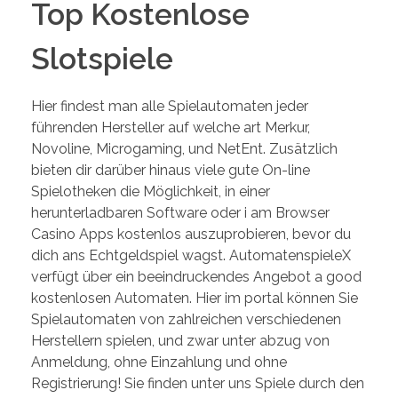
Top Kostenlose
Slotspiele
Hier findest man alle Spielautomaten jeder
führenden Hersteller auf welche art Merkur,
Novoline, Microgaming, und NetEnt. Zusätzlich
bieten dir darüber hinaus viele gute On-line
Spielotheken die Möglichkeit, in einer
herunterladbaren Software oder i am Browser
Casino Apps kostenlos auszuprobieren, bevor du
dich ans Echtgeldspiel wagst. AutomatenspieleX
verfügt über ein beeindruckendes Angebot a good
kostenlosen Automaten. Hier im portal können Sie
Spielautomaten von zahlreichen verschiedenen
Herstellern spielen, und zwar unter abzug von
Anmeldung, ohne Einzahlung und ohne
Registrierung! Sie finden unter uns Spiele durch den