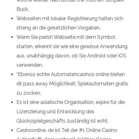
Buck.
Webseiten mit lokaler Registrierung halten sich
streng an die gesetzlichen Vorgaben.
Wenn Sie perish Webseite mit dem Symbol
starten, erkennt sie wie eine gewisse Anwendung
aus, unabhängig davon, ob Sie Android oder iOS
verwenden.
“Ebenso echte Automatencasinos online bieten
dir pass away Möglichkeit, Spielautomaten gratis
zu zocken.
Es ist eine asiatische Organisation, expire für die
Lizenzierung und Entwicklung des
Glücksspielgeschäfts zuständig ist echt.
Casinoonline. de ist Teil der #1 Online Casino