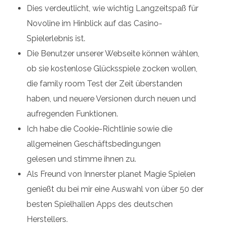
Dies verdeutlicht, wie wichtig Langzeitspaß für
Novoline im Hinblick auf das Casino-
Spielerlebnis ist.
Die Benutzer unserer Webseite können wählen,
ob sie kostenlose Glücksspiele zocken wollen,
die family room Test der Zeit überstanden
haben, und neuere Versionen durch neuen und
aufregenden Funktionen.
Ich habe die Cookie-Richtlinie sowie die
allgemeinen Geschäftsbedingungen
gelesen und stimme ihnen zu.
Als Freund von Innerster planet Magie Spielen
genießt du bei mir eine Auswahl von über 50 der
besten Spielhallen Apps des deutschen
Herstellers.