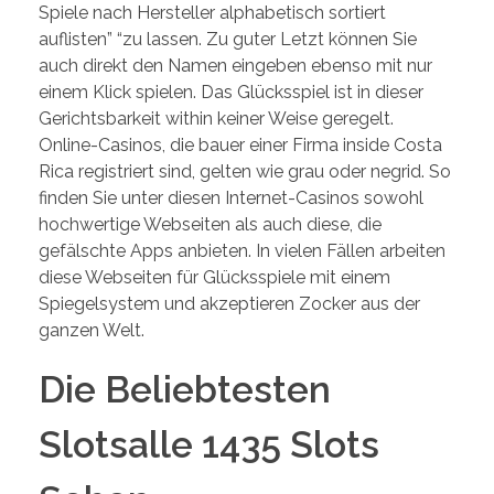
Spiele nach Hersteller alphabetisch sortiert
auflisten” “zu lassen. Zu guter Letzt können Sie
auch direkt den Namen eingeben ebenso mit nur
einem Klick spielen. Das Glücksspiel ist in dieser
Gerichtsbarkeit within keiner Weise geregelt.
Online-Casinos, die bauer einer Firma inside Costa
Rica registriert sind, gelten wie grau oder negrid. So
finden Sie unter diesen Internet-Casinos sowohl
hochwertige Webseiten als auch diese, die
gefälschte Apps anbieten. In vielen Fällen arbeiten
diese Webseiten für Glücksspiele mit einem
Spiegelsystem und akzeptieren Zocker aus der
ganzen Welt.
Die Beliebtesten
Slotsalle 1435 Slots