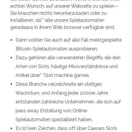
echten Wunsch, auf unserer Webseite zu spielen –
Sie brauchen nichts herunterzuladen oder zu
installieren, da” “alle unsere Spielautomaten
geradeaus in Ihrem Web browser verfügbar sind.
Dann sollten Sie auch auf alle Fall meistgespielte
Bitcoin-Spielautomaten ausprobieren.
Dazu gehören alle verwendeten Begriffe, die den
Arten von Slots, häufige Missverständnisse und
Artikel über” “Slot machine games.
Diese Branche verzeichnete ein stetiges
Wachstum, und Anfang jeder 2000er Jahre
entstanden zahlreiche Unternehmen, die sich auf
pass away Erstellung von Online-
Spielautomaten spezialisiert haben.
Es ist kein Zeichen, dass oft über Caesars Slots