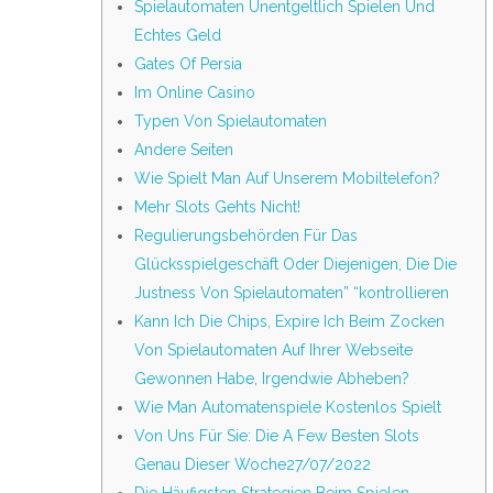
Spielautomaten Unentgeltlich Spielen Und
Echtes Geld
Gates Of Persia
Im Online Casino
Typen Von Spielautomaten
Andere Seiten
Wie Spielt Man Auf Unserem Mobiltelefon?
Mehr Slots Gehts Nicht!
Regulierungsbehörden Für Das
Glücksspielgeschäft Oder Diejenigen, Die Die
Justness Von Spielautomaten” “kontrollieren
Kann Ich Die Chips, Expire Ich Beim Zocken
Von Spielautomaten Auf Ihrer Webseite
Gewonnen Habe, Irgendwie Abheben?
Wie Man Automatenspiele Kostenlos Spielt
Von Uns Für Sie: Die A Few Besten Slots
Genau Dieser Woche27/07/2022