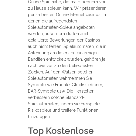
Online Spielhalle, die male bequem von
zu Hause spielen kann. Wir präsentieren
perish besten Online Internet casinos, in
denen die aufregendsten
Spielautomaten-Spiele angeboten
werden, außerdem dürfen auch
detaillierte Bewertungen der Casinos
auch nicht fehlen. Spielautomaten, die in
Anlehnung an die ersten einarmigen
Banditen entwickelt wurden, gehören je
nach wie vor zu den beliebtesten
Zocken. Auf den Walzen solcher
Spielautomaten wahrnehmen Sie
Symbole wie Früchte, Glückssiebener,
BAR-Symbole usw. Die Hersteller
verbessern solche Standard-
Spielautomaten, indem sie Freispiele,
Risikospiele und weitere Funktionen
hinzufügen.
Top Kostenlose