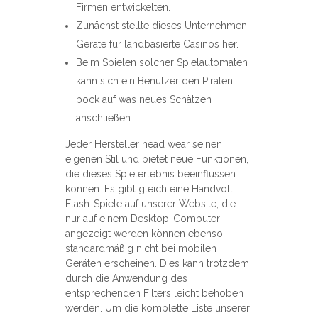
Firmen entwickelten.
Zunächst stellte dieses Unternehmen
Geräte für landbasierte Casinos her.
Beim Spielen solcher Spielautomaten
kann sich ein Benutzer den Piraten
bock auf was neues Schätzen
anschließen.
Jeder Hersteller head wear seinen
eigenen Stil und bietet neue Funktionen,
die dieses Spielerlebnis beeinflussen
können. Es gibt gleich eine Handvoll
Flash-Spiele auf unserer Website, die
nur auf einem Desktop-Computer
angezeigt werden können ebenso
standardmäßig nicht bei mobilen
Geräten erscheinen. Dies kann trotzdem
durch die Anwendung des
entsprechenden Filters leicht behoben
werden. Um die komplette Liste unserer