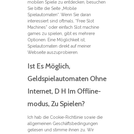
mobilen Spiele zu entdecken, besuchen
Sie bitte die Seite „Mobile
Spielautomaten“. Wenn Sie daran
interessiert sind oftmals, “Free Slot
Machines” oder einfach Slot machine
games zu spielen, gibt es mehrere
Optionen. Eine Möglichkeit ist,
Spielautomaten direkt auf meiner
Webseite auszuprobieren.
Ist Es Möglich,
Geldspielautomaten Ohne
Internet, D H Im Offline-
modus, Zu Spielen?
Ich hab die Cookie-Richtlinie sowie die
allgemeinen Geschäftsbedingungen
gelesen und stimme ihnen zu. Wir