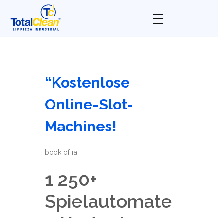
Total Clean
Limpieza industrial
“kostenlose
Online-Slot-
Machines!
book of ra
1 250+
Spielautomate