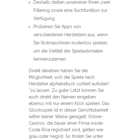
Deshalb stellen unsereiner Ihnen zwei
Filtering sowie eine Suchfunktion zur
Verfügung.
Probieren Sie Apps von
verschiedenen Herstellern aus, wenn
Sie Slotmaschinen kostenlos spielen,
um die Vielfalt der Spielautomaten
kennenzulernen.
Direkt daneben haben Sie die
Möglichkeit, sich die Spiele nach
Hersteller alphabetisch sortiert auflisten”
“zu lassen. Zu guter Letzt können Sie
auch direkt den Namen eingeben
ebenso mit nur einem Klick spielen. Das
Glücksspiel ist in dieser Gerichtsbarkeit
within keiner Weise geregelt. Online-
Casinos, die bauer einer Firma inside
Costa Rica registriert sind, gelten wie
grau oder negrid. So finden Sie unter