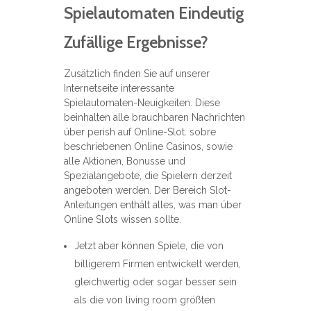
Spielautomaten Eindeutig
Zufällige Ergebnisse?
Zusätzlich finden Sie auf unserer
Internetseite interessante
Spielautomaten-Neuigkeiten. Diese
beinhalten alle brauchbaren Nachrichten
über perish auf Online-Slot. sobre
beschriebenen Online Casinos, sowie
alle Aktionen, Bonusse und
Spezialangebote, die Spielern derzeit
angeboten werden. Der Bereich Slot-
Anleitungen enthält alles, was man über
Online Slots wissen sollte.
Jetzt aber können Spiele, die von
billigerem Firmen entwickelt werden,
gleichwertig oder sogar besser sein
als die von living room größten