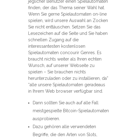
jeglicher Benutzer einen Spielautomaten
finden, der das Thema seiner Wahl hat.
Wenn Sie gerne Spielautomaten on-line
spielen, wird unsere Auswahl an Zocken
Sie nicht enttäuschen. Setzen Sie das
Lesezeichen auf die Seite und Sie haben
schnellen Zugang auf die
interessantesten kostenlosen
Spielautomaten concourir Genres. Es
braucht nichts weiter als Ihren echten
Wunsch, auf unserer Webseite zu
spielen – Sie brauchen nichts
herunterzuladen oder zu installieren, da”
“alle unsere Spielautomaten geradeaus
in Ihrem Web browser verfügbar sind.
Dann sollten Sie auch auf alle Fall
meistgespielte Bitcoin-Spielautomaten
ausprobieren.
Dazu gehören alle verwendeten
Begriffe, die den Arten von Slots,