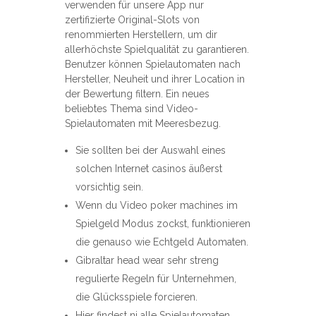
verwenden für unsere App nur
zertifizierte Original-Slots von
renommierten Herstellern, um dir
allerhöchste Spielqualität zu garantieren.
Benutzer können Spielautomaten nach
Hersteller, Neuheit und ihrer Location in
der Bewertung filtern. Ein neues
beliebtes Thema sind Video-
Spielautomaten mit Meeresbezug.
Sie sollten bei der Auswahl eines
solchen Internet casinos äußerst
vorsichtig sein.
Wenn du Video poker machines im
Spielgeld Modus zockst, funktionieren
die genauso wie Echtgeld Automaten.
Gibraltar head wear sehr streng
regulierte Regeln für Unternehmen,
die Glücksspiele forcieren.
Hier findest ni alle Spielautomaten