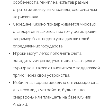
особенности, геймплей, испытав разные
стратегии же изучить правила, словечка чем
не рисковала.
Середине Казино придерживается мировых
стандартов и законов, поэтому регистрация
например быть недоступна для жителей
определенных государств.
Игроки могут легко пополнять счета,
выводить выигрыши, участвовать а акциях и
турнирах, а также становиться с поддержкой
прямо через свои устройства.
Мобильная версия идеально оптимизирована
для всех виды устройств, будь только
смартфоны или планшеты на базе iOS или
Android.