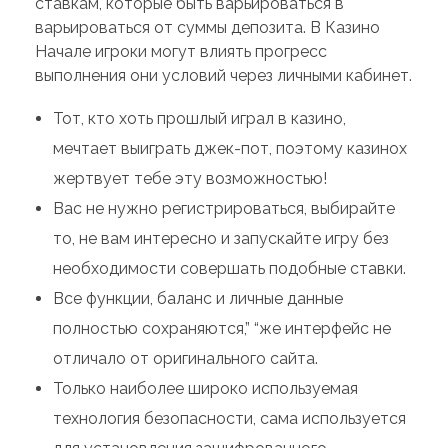
ставкам, которые быть варьироваться в
варьироваться от суммы депозита. В Казино
Начале игроки могут влиять прогресс
выполнения они условий через личными кабинет.
Тот, кто хоть прошлый играл в казино,
мечтает выиграть джек-пот, поэтому казинох
жертвует тебе эту возможностью!
Вас не нужно регистрироваться, выбирайте
то, не вам интересно и запускайте игру без
необходимости совершать подобные ставки.
Все функции, баланс и личные данные
полностью сохраняются,” “же интерфейс не
отличало от оригинального сайта.
Только наиболее широко используемая
технология безопасности, сама используется