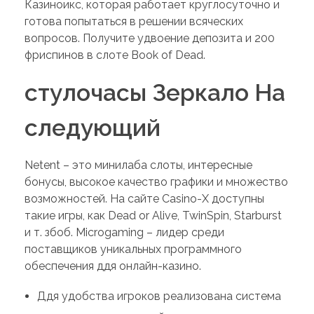
Казиноикс, которая работает круглосуточно и
готова попытаться в решении всяческих
вопросов. Получите удвоение депозита и 200
фриспинов в слоте Book of Dead.
стулочасы Зеркало На
следующий
Netent – это минилаба слоты, интересные
бонусы, высокое качество графики и множество
возможностей. На сайте Casino-X доступны
такие игры, как Dead or Alive, TwinSpin, Starburst
и т. збоб. Microgaming – лидер среди
поставщиков уникальных программного
обеспечения ддя онлайн-казино.
Ддя удобства игроков реализована система