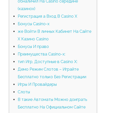
обналичил На Casino середине
(казинох)
Регистрация а Вход В Casino X
Бонусы Casino-x
же Войти В личных Кабинет На Сайте
Х Казино Casino
Бонусы И право
Преимущества Casino-x:
тип Игр, Доступные в Casino X:
Демо Режим Слотов – Играйте
Бесплатно только Без Регистрации
Игры И Провайдеры
Слоты
В такие Автоматы Можно доиграть
Бесплатно На Официальном Сайте