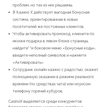
проблем, но тех из них решаемы.
В Казино X действует выгодная бонусная
система, ориентированная в новых
посетителей же постоянных клиентов.
Чтобы активировать промокод, кликните по
иконке подарка в левом блоке страницы,
найдите” “и боковом меню «Бонусные коды»,
введите неполный символов и нажмите
«Активировать».
Сотрудник онлайн казино с радостью, окажет
полноценную оказании в режиме реального
времени (по средствах чата) или ноунсом
телефону горячей кубуров.
CasinoX выделяется среди конкурентов