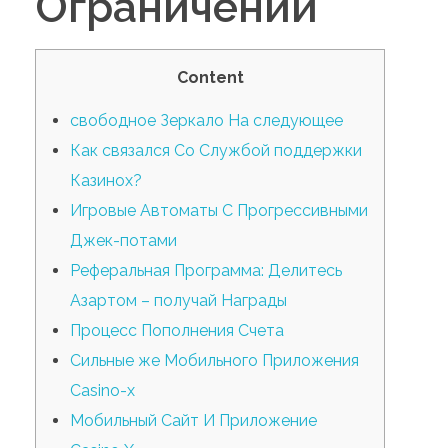
Ограничений
Content
свободное Зеркало На следующее
Как связался Со Службой поддержки
Казинох?
Игровые Автоматы С Прогрессивными
Джек-потами
Pеферальная Программа: Делитесь
Азартом – получай Награды
Процесс Пополнения Счета
Cильные же Мобильного Приложения
Casino-x
Мобильный Сайт И Приложение