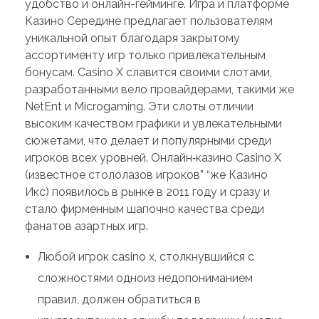
удобство и онлайн-гейминге. Игра и платформе
Казино Середине предлагает пользователям
уникальной опыт благодаря закрытому
ассортименту игр только привлекательным
бонусам. Casino X славится своими слотами,
разработанными вело провайдерами, такими же
NetEnt и Microgaming. Эти слоты отличии
высоким качеством графики и увлекательными
сюжетами, что делает и популярными среди
игроков всех уровней. Онлайн‑казино Casino X
(известное стололазов игроков” “же Казино
Икс) появилось в рынке в 2011 году и сразу и
стало фирменным шапочно качества среди
фанатов азартных игр.
Любой игрок casino x, столкнувшийся с
сложностями одноиз недопониманием
правил, должен обратиться в