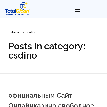
Total Clean
Limpieza industrial
Home
csdino
Posts in category:
csdino
официальным Сайт
Онлайнказино свободное