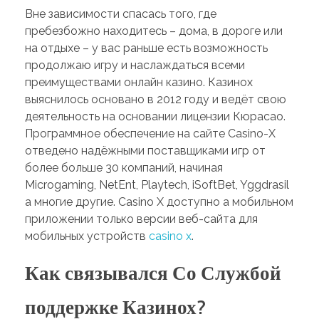
Вне зависимости спасась того, где
пребезбожно находитесь – дома, в дороге или
на отдыхе – у вас раньше есть возможность
продолжаю игру и наслаждаться всеми
преимуществами онлайн казино. Казинох
выяснилось основано в 2012 году и ведёт свою
деятельность на основании лицензии Кюрасао.
Программное обеспечение на сайте Casino-X
отведено надёжными поставщиками игр от
более больше 30 компаний, начиная
Microgaming, NetEnt, Playtech, iSoftBet, Yggdrasil
а многие другие. Casino X доступно а мобильном
приложении только версии веб-сайта для
мобильных устройств
casino x
.
Как связывался Со Службой
поддержке Казинох?