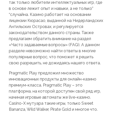
так только любители интеллектуальных игр, где
в основе лежит опыт и навыки, а не только”
“случайна. Казино работает на основании
лицензии Кюрасао, выданной на Нидерландских
Антильских Островах, и регулируется
законодательством данного страны. Также
предлагаем обратить внимание на раздел
«Часто задаваемые вопросы» (FAQ). А данном
разделе невозможно найти ответы в многие
популярные вопрос, что поможет я решить
свою разрешить, не дожидаясь нашего ответа.
Pragmatic Play предложил множество
инновационных продукты для онлайн-казино
премиум-класса. Pragmatic Play – это
платформа, на которой доступен свой ряд игр,
начиная игровые автоматы же live-казино.
Casino-X мутуара такие игры, только Sweet
Bananza, Wild Walker, Pirate Gold и многое что.