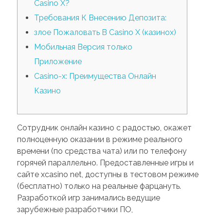
Casino X?
Требования К Внесению Депозита:
злое Пожаловать В Casino X (казинох)
Мобильная Версия только
Приложение
Casino-x: Преимущества Онлайн
Казино
Сотрудник онлайн казино с радостью, окажет
полноценную оказании в режиме реального
времени (по средства чата) или по телефону
горячей параллельно. Предоставленные игры и
сайте xcasino net, доступны в тестовом режиме
(бесплатно) только на реальные фарцануть.
Разработкой игр занимались ведущие
зарубежные разработчики ПО,