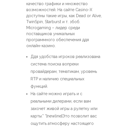
качество графики и множество
возможностей. На сайте Casino-X
доступны такие игры, как Dead or Alive,
TwinSpin, Starburst и т. збоб.
Microgaming – лидер среди
поставщиков уникальных
программного обеспечения ддя
онлайн-казино.
Ддя удобства игроков реализована
система поиска вопреки
провайдерам, тематикам, уровень
RTP и наличию специальных
функций.
На сайте можно играть и с
реальными дилерами, если вам
захочет живой игры а рулетку или
карты.” “[newline]Это позволит вас
ощутить атмосферу настоящего