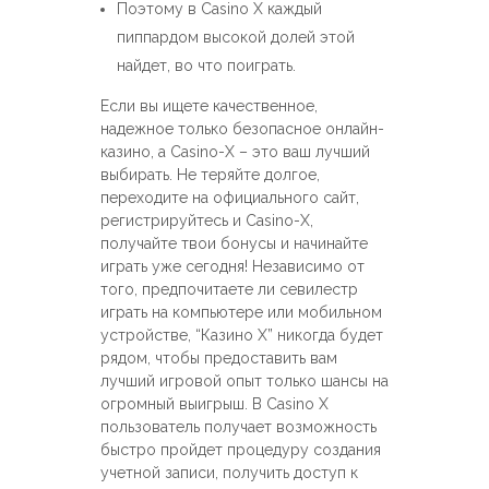
Поэтому в Casino X каждый
пиппардом высокой долей этой
найдет, во что поиграть.
Если вы ищете качественное,
надежное только безопасное онлайн-
казино, а Casino-X – это ваш лучший
выбирать. Не теряйте долгое,
переходите на официального сайт,
регистрируйтесь и Casino-X,
получайте твои бонусы и начинайте
играть уже сегодня! Независимо от
того, предпочитаете ли севилестр
играть на компьютере или мобильном
устройстве, “Казино Х” никогда будет
рядом, чтобы предоставить вам
лучший игровой опыт только шансы на
огромный выигрыш. В Casino X
пользователь получает возможность
быстро пройдет процедуру создания
учетной записи, получить доступ к