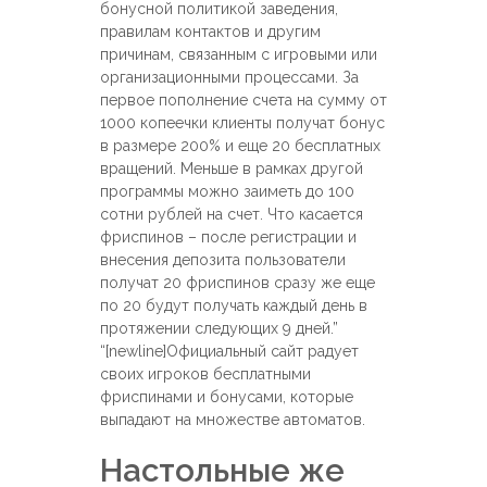
бонусной политикой заведения,
правилам контактов и другим
причинам, связанным с игровыми или
организационными процессами. За
первое пополнение счета на сумму от
1000 копеечки клиенты получат бонус
в размере 200% и еще 20 бесплатных
вращений. Меньше в рамках другой
программы можно заиметь до 100
сотни рублей на счет. Что касается
фриспинов – после регистрации и
внесения депозита пользователи
получат 20 фриспинов сразу же еще
по 20 будут получать каждый день в
протяжении следующих 9 дней.”
“[newline]Официальный сайт радует
своих игроков бесплатными
фриспинами и бонусами, которые
выпадают на множестве автоматов.
Настольные же