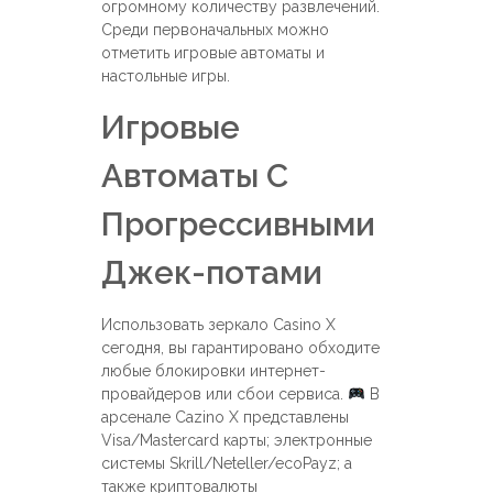
огромному количеству развлечений.
Среди первоначальных можно
отметить игровые автоматы и
настольные игры.
Игровые
Автоматы С
Прогрессивными
Джек-потами
Использовать зеркало Casino X
сегодня, вы гарантировано обходите
любые блокировки интернет-
провайдеров или сбои сервиса.
B
арсенале Cazino X представлены
Visa/Mastercard карты; электронные
системы Skrill/Neteller/ecoPayz; а
также криптовалюты