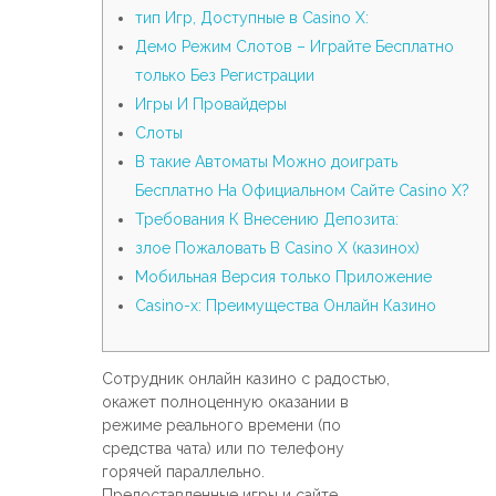
тип Игр, Доступные в Casino X:
Демо Режим Слотов – Играйте Бесплатно
только Без Регистрации
Игры И Провайдеры
Слоты
В такие Автоматы Можно доиграть
Бесплатно На Официальном Сайте Casino X?
Требования К Внесению Депозита:
злое Пожаловать В Casino X (казинох)
Мобильная Версия только Приложение
Casino-x: Преимущества Онлайн Казино
Сотрудник онлайн казино с радостью,
окажет полноценную оказании в
режиме реального времени (по
средства чата) или по телефону
горячей параллельно.
Предоставленные игры и сайте