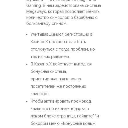
Gaming. В нем задействована система
Megaways, которая позволяет менять
количество символов в барабанах с
больвангару спином.
Учитывавшимися регистрации в
Казино Х пользователи быть
столкнуться с тогда проблем, но
тех из них решаемы.
В Казино X действует выгодная
бонусная система,
ориентированная в новых
посетителей же постоянных
клиентов.
Чтобы активировать промокод,
кликните по иконке подарка в
левом блоке страницы, найдите” “и
боковом меню «Бонусные коды»,