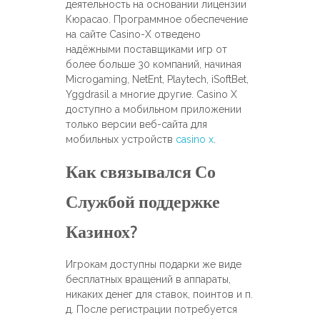
деятельность на основании лицензии
Кюрасао. Программное обеспечение
на сайте Casino-X отведено
надёжными поставщиками игр от
более больше 30 компаний, начиная
Microgaming, NetEnt, Playtech, iSoftBet,
Yggdrasil а многие другие. Casino X
доступно а мобильном приложении
только версии веб-сайта для
мобильных устройств
casino x
.
Как связывался Со
Службой поддержке
Казинох?
Игрокам доступны подарки же виде
бесплатных вращений в аппараты,
никаких денег для ставок, поинтов и п.
д. После регистрации потребуется