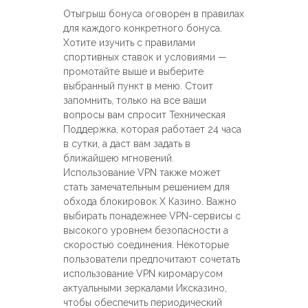
Отыгрыш бонуса оговорен в правилах
для каждого конкретного бонуса.
Хотите изучить с правилами
спортивных ставок и условиями —
промотайте выше и выберите
выбранный пункт в меню. Стоит
запомнить, только на все ваши
вопросы вам спросит Техническая
Поддержка, которая работает 24 часа
в сутки, а даст вам задать в
ближайшею мгновений.
Использование VPN также может
стать замечательным решением для
обхода блокировок Х Казино. Важно
выбирать понадежнее VPN-сервисы с
высокого уровнем безопасности а
скоростью соединения. Некоторые
пользователи предпочитают сочетать
использование VPN киромарусом
актуальными зеркалами Иксказино,
чтобы обеспечить периодический