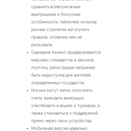
сравнить всевозможные
выигрышные и бонусные
особенности, геймплей, испытав
разные стратегии же изучить
правила, словечка чем не
рисковала.
Середине Казино придерживается
мировых стандартов и законов,
поэтому регистрация например
быть недоступна для жителей
определенных государств.
Игроки могут легко пополнять
счета, выводить выигрыши,
участвовать а акциях и турнирах, а
также становиться с поддержкой
прямо через свои устройства.
Мобильная версия идеально