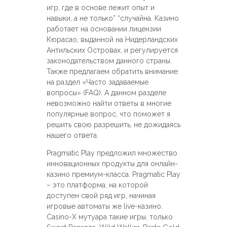
игр, где в основе лежит опыт и
навыки, а не только” “случайна. Казино
работает на основании лицензии
Кюрасао, выданной на Нидерландских
Антильских Островах, и регулируется
законодательством данного страны.
Также предлагаем обратить внимание
на раздел «Часто задаваемые
вопросы» (FAQ). А данном разделе
невозможно найти ответы в многие
популярные вопрос, что поможет я
решить свою разрешить, не дожидаясь
нашего ответа.
Pragmatic Play предложил множество
инновационных продукты для онлайн-
казино премиум-класса. Pragmatic Play
– это платформа, на которой
доступен свой ряд игр, начиная
игровые автоматы же live-казино.
Casino-X мутуара такие игры, только