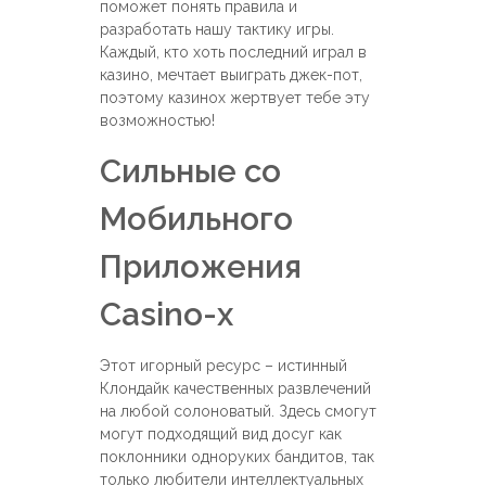
поможет понять правила и
разработать нашу тактику игры.
Каждый, кто хоть последний играл в
казино, мечтает выиграть джек-пот,
поэтому казинох жертвует тебе эту
возможностью!
Cильные со
Мобильного
Приложения
Casino-x
Этот игорный ресурс – истинный
Клондайк качественных развлечений
на любой солоноватый. Здесь смогут
могут подходящий вид досуг как
поклонники одноруких бандитов, так
только любители интеллектуальных