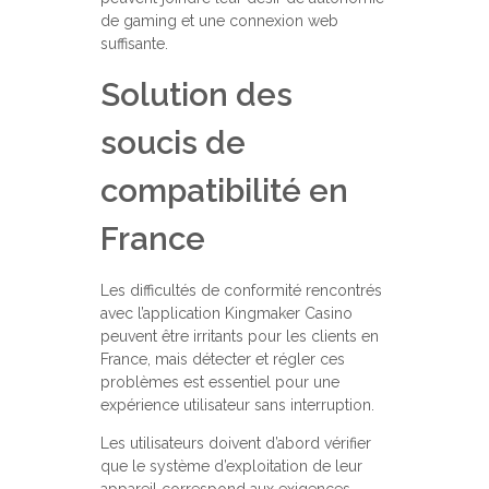
de gaming et une connexion web
suffisante.
Solution des
soucis de
compatibilité en
France
Les difficultés de conformité rencontrés
avec l’application Kingmaker Casino
peuvent être irritants pour les clients en
France, mais détecter et régler ces
problèmes est essentiel pour une
expérience utilisateur sans interruption.
Les utilisateurs doivent d’abord vérifier
que le système d’exploitation de leur