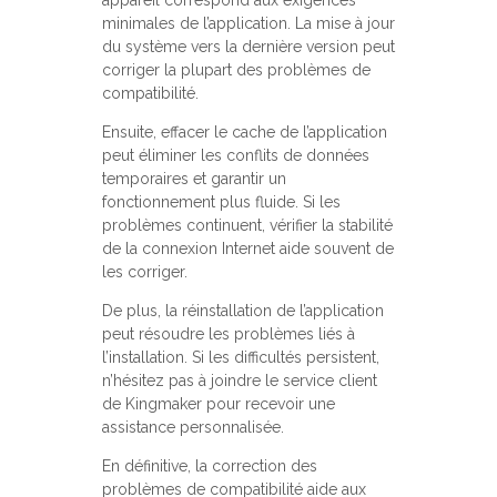
appareil correspond aux exigences
minimales de l’application. La mise à jour
du système vers la dernière version peut
corriger la plupart des problèmes de
compatibilité.
Ensuite, effacer le cache de l’application
peut éliminer les conflits de données
temporaires et garantir un
fonctionnement plus fluide. Si les
problèmes continuent, vérifier la stabilité
de la connexion Internet aide souvent de
les corriger.
De plus, la réinstallation de l’application
peut résoudre les problèmes liés à
l’installation. Si les difficultés persistent,
n’hésitez pas à joindre le service client
de Kingmaker pour recevoir une
assistance personnalisée.
En définitive, la correction des
problèmes de compatibilité aide aux