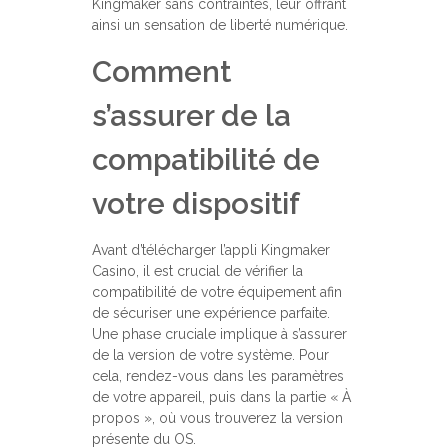
Kingmaker sans contraintes, leur offrant
ainsi un sensation de liberté numérique.
Comment
s’assurer de la
compatibilité de
votre dispositif
Avant d’télécharger l’appli Kingmaker
Casino, il est crucial de vérifier la
compatibilité de votre équipement afin
de sécuriser une expérience parfaite.
Une phase cruciale implique à s’assurer
de la version de votre système. Pour
cela, rendez-vous dans les paramètres
de votre appareil, puis dans la partie « À
propos », où vous trouverez la version
présente du OS.