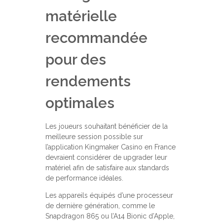
matérielle
recommandée
pour des
rendements
optimales
Les joueurs souhaitant bénéficier de la
meilleure session possible sur
l’application Kingmaker Casino en France
devraient considérer de upgrader leur
matériel afin de satisfaire aux standards
de performance idéales.
Les appareils équipés d’une processeur
de dernière génération, comme le
Snapdragon 865 ou l’A14 Bionic d’Apple,