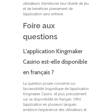
utilisateurs d’améliorer leur liberté de jeu
et de bénéficier pleinement de
l’application sans entrave.
Foire aux
questions
L’application Kingmaker
Casino est-elle disponible
en français ?
La question posée concerne sur
l’accessibilité linguistique de l’application
Kingmaker Casino, et plus précisément
sur sa disponibilité en français. Offrir
l’application en plusieurs langues
améliore l’expérience des utilisateurs et