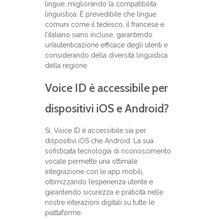
lingue, migliorando la compatibilità
linguistica. È prevedibile che lingue
comuni come il tedesco, il francese e
l’italiano siano incluse, garantendo
un’autenticazione efficace degli utenti e
considerando della diversità linguistica
della regione.
Voice ID è accessibile per
dispositivi iOS e Android?
Sì, Voice ID è accessibile sia per
dispositivi iOS che Android. La sua
sofisticata tecnologia di riconoscimento
vocale permette una ottimale
integrazione con le app mobili,
ottimizzando l’esperienza utente e
garantendo sicurezza e praticità nelle
nostre interazioni digitali su tutte le
piattaforme.