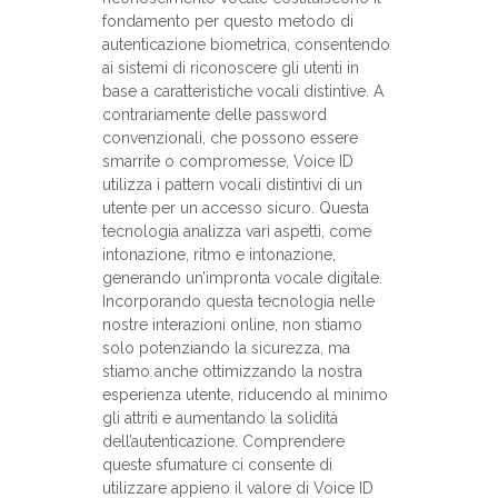
fondamento per questo metodo di
autenticazione biometrica, consentendo
ai sistemi di riconoscere gli utenti in
base a caratteristiche vocali distintive. A
contrariamente delle password
convenzionali, che possono essere
smarrite o compromesse, Voice ID
utilizza i pattern vocali distintivi di un
utente per un accesso sicuro. Questa
tecnologia analizza vari aspetti, come
intonazione, ritmo e intonazione,
generando un’impronta vocale digitale.
Incorporando questa tecnologia nelle
nostre interazioni online, non stiamo
solo potenziando la sicurezza, ma
stiamo anche ottimizzando la nostra
esperienza utente, riducendo al minimo
gli attriti e aumentando la solidità
dell’autenticazione. Comprendere
queste sfumature ci consente di
utilizzare appieno il valore di Voice ID