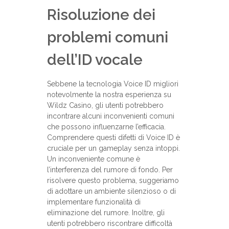
Risoluzione dei
problemi comuni
dell’ID vocale
Sebbene la tecnologia Voice ID migliori
notevolmente la nostra esperienza su
Wildz Casino, gli utenti potrebbero
incontrare alcuni inconvenienti comuni
che possono influenzarne l’efficacia.
Comprendere questi difetti di Voice ID è
cruciale per un gameplay senza intoppi.
Un inconveniente comune è
l’interferenza del rumore di fondo. Per
risolvere questo problema, suggeriamo
di adottare un ambiente silenzioso o di
implementare funzionalità di
eliminazione del rumore. Inoltre, gli
utenti potrebbero riscontrare difficoltà