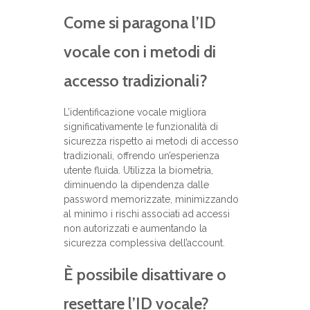
Come si paragona l’ID
vocale con i metodi di
accesso tradizionali?
L’identificazione vocale migliora
significativamente le funzionalità di
sicurezza rispetto ai metodi di accesso
tradizionali, offrendo un’esperienza
utente fluida. Utilizza la biometria,
diminuendo la dipendenza dalle
password memorizzate, minimizzando
al minimo i rischi associati ad accessi
non autorizzati e aumentando la
sicurezza complessiva dell’account.
È possibile disattivare o
resettare l’ID vocale?