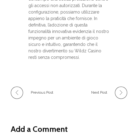
gli accessi non autorizzati. Durante la
configurazione, possiamo utilizzare
appieno la praticità che fornisce. In
definitiva, l’adozione di questa
funzionalità innovativa evidenzia il nostro
impegno per un ambiente di gioco
sicuro e intuitivo, garantendo che il
nostro divertimento su Wildz Casino
resti senza compromessi.
Previous Post
Next Post
Add a Comment