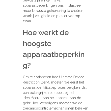
bewustzijn en kennis van
apparaatbeperkingen ons in staat een
meer bewuste gokervaring te creëren,
waarbij veiligheid en plezier voorop
staan.
Hoe werkt de
hoogste
apparaatbeperkin
g?
Om te analyseren hoe Ultimate Device
Restriction werkt, moeten we eerst het
apparaatidentificatieproces bekijken, dat
een belangrijke rol speelt bij het
identificeren van het apparaat van de
gebruiker. Vervolgens moeten we de
toegangscontrolemechanismen bekijken