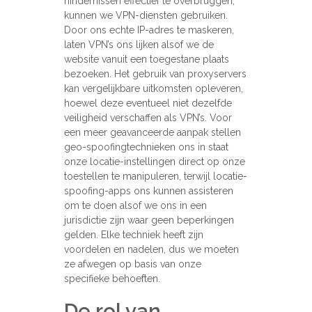
hindernissen effectief te overbruggen,
kunnen we VPN-diensten gebruiken.
Door ons echte IP-adres te maskeren,
laten VPN’s ons lijken alsof we de
website vanuit een toegestane plaats
bezoeken. Het gebruik van proxyservers
kan vergelijkbare uitkomsten opleveren,
hoewel deze eventueel niet dezelfde
veiligheid verschaffen als VPN’s. Voor
een meer geavanceerde aanpak stellen
geo-spoofingtechnieken ons in staat
onze locatie-instellingen direct op onze
toestellen te manipuleren, terwijl locatie-
spoofing-apps ons kunnen assisteren
om te doen alsof we ons in een
jurisdictie zijn waar geen beperkingen
gelden. Elke techniek heeft zijn
voordelen en nadelen, dus we moeten
ze afwegen op basis van onze
specifieke behoeften.
De rol van