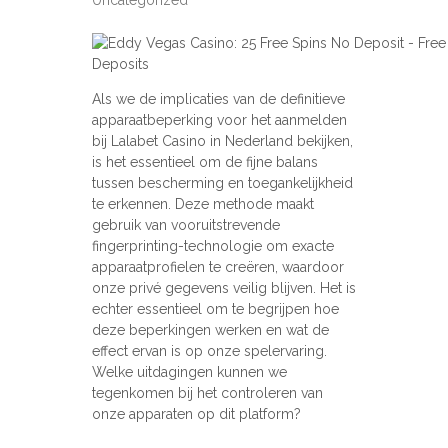
Uncategorized
Als we de implicaties van de definitieve
apparaatbeperking voor het aanmelden
bij Lalabet Casino in Nederland bekijken,
is het essentieel om de fijne balans
tussen bescherming en toegankelijkheid
te erkennen. Deze methode maakt
gebruik van vooruitstrevende
fingerprinting-technologie om exacte
apparaatprofielen te creëren, waardoor
onze privé gegevens veilig blijven. Het is
echter essentieel om te begrijpen hoe
deze beperkingen werken en wat de
effect ervan is op onze spelervaring.
Welke uitdagingen kunnen we
tegenkomen bij het controleren van
onze apparaten op dit platform?