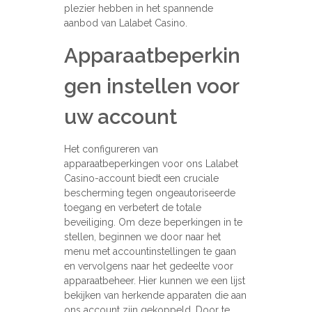
plezier hebben in het spannende
aanbod van Lalabet Casino.
Apparaatbeperkin
gen instellen voor
uw account
Het configureren van
apparaatbeperkingen voor ons Lalabet
Casino-account biedt een cruciale
bescherming tegen ongeautoriseerde
toegang en verbetert de totale
beveiliging. Om deze beperkingen in te
stellen, beginnen we door naar het
menu met accountinstellingen te gaan
en vervolgens naar het gedeelte voor
apparaatbeheer. Hier kunnen we een lijst
bekijken van herkende apparaten die aan
ons account zijn gekoppeld. Door te