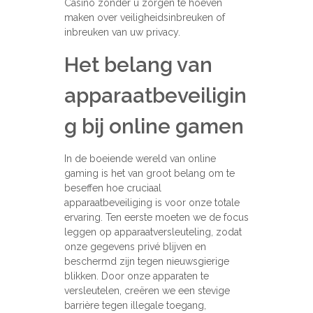
Casino zonder u zorgen te hoeven
maken over veiligheidsinbreuken of
inbreuken van uw privacy.
Het belang van
apparaatbeveiligin
g bij online gamen
In de boeiende wereld van online
gaming is het van groot belang om te
beseffen hoe cruciaal
apparaatbeveiliging is voor onze totale
ervaring. Ten eerste moeten we de focus
leggen op apparaatversleuteling, zodat
onze gegevens privé blijven en
beschermd zijn tegen nieuwsgierige
blikken. Door onze apparaten te
versleutelen, creëren we een stevige
barrière tegen illegale toegang,