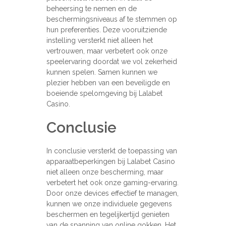
beheersing te nemen en de
beschermingsniveaus af te stemmen op
hun preferenties. Deze vooruitziende
instelling versterkt niet alleen het
vertrouwen, maar verbetert ook onze
speelervaring doordat we vol zekerheid
kunnen spelen. Samen kunnen we
plezier hebben van een beveiligde en
boeiende spelomgeving bij Lalabet
Casino.
Conclusie
In conclusie versterkt de toepassing van
apparaatbeperkingen bij Lalabet Casino
niet alleen onze bescherming, maar
verbetert het ook onze gaming-ervaring.
Door onze devices effectief te managen,
kunnen we onze individuele gegevens
beschermen en tegelijkertijd genieten
van de spanning van online gokken. Het