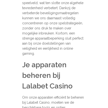
speelveld, wat ten slotte onze algehele
tevredenheid verbetert. Dankzij de
verbeterde beveiligingsmaatregelen
kunnen we ons daarnaast volledig
concentreren op onze spelstrategieën,
zonder ons druk te maken over
mogelijke inbreuken. Kortom, een
strenge apparaatbeperking sluit perfect
aan bij onze doelstellingen van
veiligheid en eerlijkheid in online
gaming.
Je apparaten
beheren bij
Lalabet Casino
Om onze apparaten efficiënt te beheren
bij Lalabet Casino, moeten we de
beschikbare tools en opties