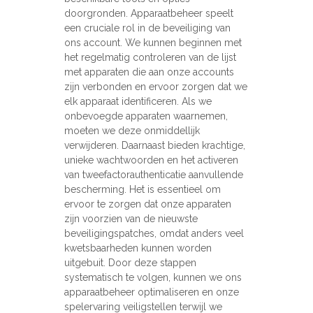
doorgronden. Apparaatbeheer speelt
een cruciale rol in de beveiliging van
ons account. We kunnen beginnen met
het regelmatig controleren van de lijst
met apparaten die aan onze accounts
zijn verbonden en ervoor zorgen dat we
elk apparaat identificeren. Als we
onbevoegde apparaten waarnemen,
moeten we deze onmiddellijk
verwijderen. Daarnaast bieden krachtige,
unieke wachtwoorden en het activeren
van tweefactorauthenticatie aanvullende
bescherming. Het is essentieel om
ervoor te zorgen dat onze apparaten
zijn voorzien van de nieuwste
beveiligingspatches, omdat anders veel
kwetsbaarheden kunnen worden
uitgebuit. Door deze stappen
systematisch te volgen, kunnen we ons
apparaatbeheer optimaliseren en onze
spelervaring veiligstellen terwijl we