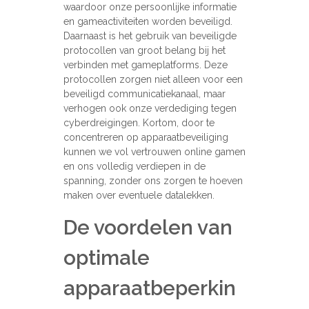
waardoor onze persoonlijke informatie
en gameactiviteiten worden beveiligd.
Daarnaast is het gebruik van beveiligde
protocollen van groot belang bij het
verbinden met gameplatforms. Deze
protocollen zorgen niet alleen voor een
beveiligd communicatiekanaal, maar
verhogen ook onze verdediging tegen
cyberdreigingen. Kortom, door te
concentreren op apparaatbeveiliging
kunnen we vol vertrouwen online gamen
en ons volledig verdiepen in de
spanning, zonder ons zorgen te hoeven
maken over eventuele datalekken.
De voordelen van
optimale
apparaatbeperkin