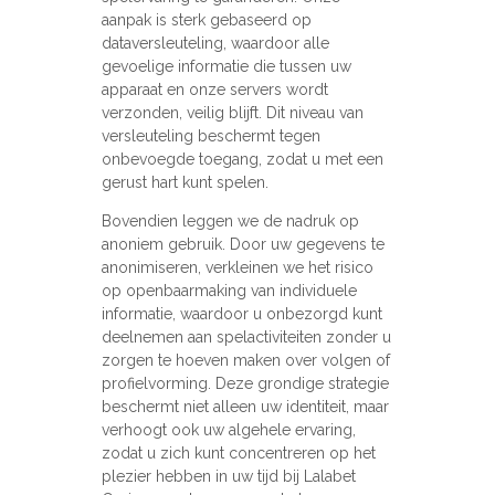
aanpak is sterk gebaseerd op
dataversleuteling, waardoor alle
gevoelige informatie die tussen uw
apparaat en onze servers wordt
verzonden, veilig blijft. Dit niveau van
versleuteling beschermt tegen
onbevoegde toegang, zodat u met een
gerust hart kunt spelen.
Bovendien leggen we de nadruk op
anoniem gebruik. Door uw gegevens te
anonimiseren, verkleinen we het risico
op openbaarmaking van individuele
informatie, waardoor u onbezorgd kunt
deelnemen aan spelactiviteiten zonder u
zorgen te hoeven maken over volgen of
profielvorming. Deze grondige strategie
beschermt niet alleen uw identiteit, maar
verhoogt ook uw algehele ervaring,
zodat u zich kunt concentreren op het
plezier hebben in uw tijd bij Lalabet