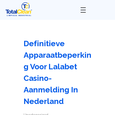
Total Clean
Limpieza industrial
Definitieve
Apparaatbeperkin
G Voor Lalabet
Casino-
Aanmelding In
Nederland