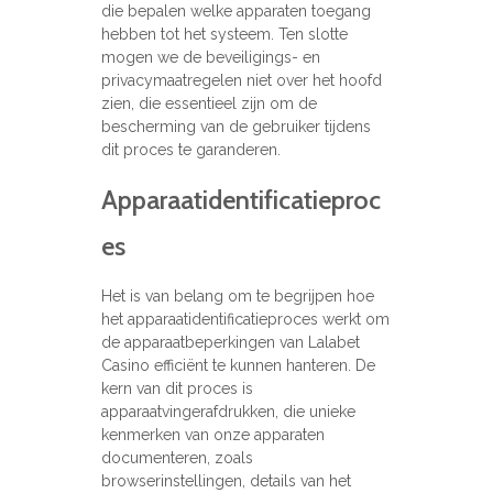
die bepalen welke apparaten toegang
hebben tot het systeem. Ten slotte
mogen we de beveiligings- en
privacymaatregelen niet over het hoofd
zien, die essentieel zijn om de
bescherming van de gebruiker tijdens
dit proces te garanderen.
Apparaatidentificatieproc
es
Het is van belang om te begrijpen hoe
het apparaatidentificatieproces werkt om
de apparaatbeperkingen van Lalabet
Casino efficiënt te kunnen hanteren. De
kern van dit proces is
apparaatvingerafdrukken, die unieke
kenmerken van onze apparaten
documenteren, zoals
browserinstellingen, details van het