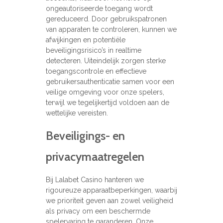
ongeautoriseerde toegang wordt
gereduceerd. Door gebruikspatronen
van apparaten te controleren, kunnen we
afwijkingen en potentiële
beveiligingsrisico’s in realtime
detecteren. Uiteindelijk zorgen sterke
toegangscontrole en effectieve
gebruikersauthenticatie samen voor een
veilige omgeving voor onze spelers,
terwijl we tegelijkertijd voldoen aan de
wettelijke vereisten.
Beveiligings- en
privacymaatregelen
Bij Lalabet Casino hanteren we
rigoureuze apparaatbeperkingen, waarbij
we prioriteit geven aan zowel veiligheid
als privacy om een beschermde
spelervaring te garanderen. Onze