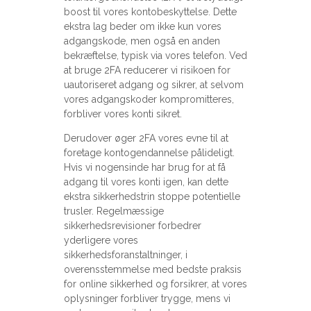
boost til vores kontobeskyttelse. Dette
ekstra lag beder om ikke kun vores
adgangskode, men også en anden
bekræftelse, typisk via vores telefon. Ved
at bruge 2FA reducerer vi risikoen for
uautoriseret adgang og sikrer, at selvom
vores adgangskoder kompromitteres,
forbliver vores konti sikret.
Derudover øger 2FA vores evne til at
foretage kontogendannelse pålideligt.
Hvis vi nogensinde har brug for at få
adgang til vores konti igen, kan dette
ekstra sikkerhedstrin stoppe potentielle
trusler. Regelmæssige
sikkerhedsrevisioner forbedrer
yderligere vores
sikkerhedsforanstaltninger, i
overensstemmelse med bedste praksis
for online sikkerhed og forsikrer, at vores
oplysninger forbliver trygge, mens vi