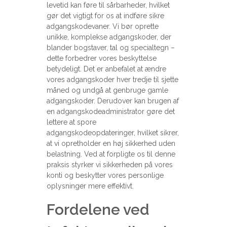
levetid kan føre til sårbarheder, hvilket
gør det vigtigt for os at indføre sikre
adgangskodevaner. Vi bør oprette
unikke, komplekse adgangskoder, der
blander bogstaver, tal og specialtegn –
dette forbedrer vores beskyttelse
betydeligt. Det er anbefalet at ændre
vores adgangskoder hver tredje til sjette
måned og undgå at genbruge gamle
adgangskoder. Derudover kan brugen af
en adgangskodeadministrator gøre det
lettere at spore
adgangskodeopdateringer, hvilket sikrer,
at vi opretholder en høj sikkerhed uden
belastning. Ved at forpligte os til denne
praksis styrker vi sikkerheden på vores
konti og beskytter vores personlige
oplysninger mere effektivt.
Fordelene ved