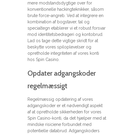
mere modstandsdygtige over for
konventionelle hackingteknikker, såsom
brute force-angreb. Ved at integrere en
kombination af bogstaver, tal og
specialtegn etablerer vi et robust forsvar
mod identitetsbedrageri og kontobrud.
Lad os tage dette vigtige skridt for at
beskytte vores spiloplevelser og
opretholde integriteten af vores konti
hos Spin Casino.
Opdater adgangskoder
regelmæssigt
Regelmæssig opdatering af vores
adgangskoder er et nødvendigt aspekt
af at opretholde sikkerheden for vores
Spin Casino-konti, da det hjælper med at
mindske risiciene forbundet med
potentielle databrud. Adgangskoders