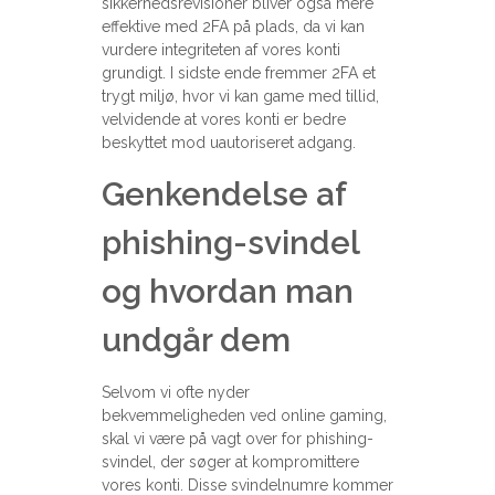
sikkerhedsrevisioner bliver også mere
effektive med 2FA på plads, da vi kan
vurdere integriteten af vores konti
grundigt. I sidste ende fremmer 2FA et
trygt miljø, hvor vi kan game med tillid,
velvidende at vores konti er bedre
beskyttet mod uautoriseret adgang.
Genkendelse af
phishing-svindel
og hvordan man
undgår dem
Selvom vi ofte nyder
bekvemmeligheden ved online gaming,
skal vi være på vagt over for phishing-
svindel, der søger at kompromittere
vores konti. Disse svindelnumre kommer