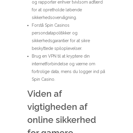
og rapporter enhver tvivlsom adfærd
for at opretholde løbende
sikkerhedsovervågning.
Forstå Spin Casinos
persondatapolitikker og
sikkerhedsgarantier for at sikre
beskyttede spiloplevelser.
Brug en VPN til at kryptere din
internetforbindelse og værne om
fortrolige data, mens du logger ind på
Spin Casino.
Viden af
vigtigheden af
online sikkerhed
for gamere