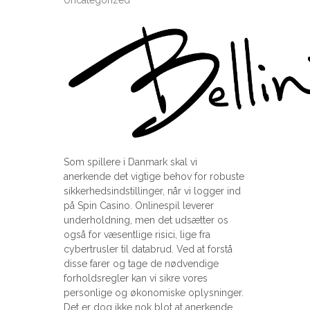
Uncategorized
Som spillere i Danmark skal vi
anerkende det vigtige behov for robuste
sikkerhedsindstillinger, når vi logger ind
på Spin Casino. Onlinespil leverer
underholdning, men det udsætter os
også for væsentlige risici, lige fra
cybertrusler til databrud. Ved at forstå
disse farer og tage de nødvendige
forholdsregler kan vi sikre vores
personlige og økonomiske oplysninger.
Det er dog ikke nok blot at anerkende