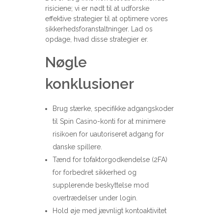
risiciene; vi er nødt til at udforske
effektive strategier til at optimere vores
sikkerhedsforanstaltninger. Lad os
opdage, hvad disse strategier er.
Nøgle
konklusioner
Brug stærke, specifikke adgangskoder
til Spin Casino-konti for at minimere
risikoen for uautoriseret adgang for
danske spillere.
Tænd for tofaktorgodkendelse (2FA)
for forbedret sikkerhed og
supplerende beskyttelse mod
overtrædelser under login.
Hold øje med jævnligt kontoaktivitet