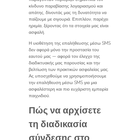
κίνδυνο παραβίασης λογαριασμού και
απάτης, δίνοντάς μας τη δυνατότητα να
παίζουμε με σιγουριά. Επιπλέον, παρέχει
ηρεμία, ξέροντας ότι τα στοιχεία μας είναι
ασφαλή.
Η υιοθέτηση της επαλήθευσης μέσω SMS
δεν αφορά μόνο την προστασία του
εαυτού μας — αφορά τον έλεγχο της
διαδικτυακής μας παρουσίας και την
βελτίωση των πρακτικών ασφαλείας μας.
Ας υποσχεθούμε να χρησιμοποιήσουμε
την επαλήθευση μέσω SMS για μια
ασφαλέστερη και πιο ευχάριστη εμπειρία
παιχνιδιού.
Πώς να αρχίσετε
τη διαδικασία
σύνδεσης στο