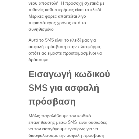
νέου αποστολή. Η προσοχή σχετικά με
πιθανές καθυστερήσεις είναι το κλειδί.
Μερικές φορές απαιτείται λίγο
περισσότερος χρόνος από το
συνηθισμένο.
Αυτό το SMS είναι το κλειδί μας για
ασφαλή πρόσβαση στην πλατφόρμα,
οπότε ας είμαστε προετοιμασμένοι να
δράσουμε.
Εισαγωγή κωδικού
SMS για ασφαλή
πρόσβαση
Μόλις παραλάβουμε τον κωδικό
επαλήθευσης μέσω SMS, είναι ουσιώδες
να τον εισαγάγουμε εγκαίρως για να
διασφαλίσουμε την ασφαλή πρόσβαση