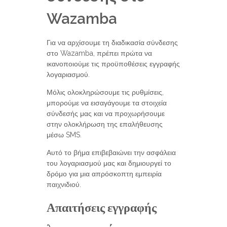
Wazamba
Για να αρχίσουμε τη διαδικασία σύνδεσης
στο Wazamba, πρέπει πρώτα να
ικανοποιούμε τις προϋποθέσεις εγγραφής
λογαριασμού.
Μόλις ολοκληρώσουμε τις ρυθμίσεις,
μπορούμε να εισαγάγουμε τα στοιχεία
σύνδεσής μας και να προχωρήσουμε
στην ολοκλήρωση της επαλήθευσης
μέσω SMS.
Αυτό το βήμα επιβεβαιώνει την ασφάλεια
του λογαριασμού μας και δημιουργεί το
δρόμο για μια απρόσκοπτη εμπειρία
παιχνιδιού.
Απαιτήσεις εγγραφής