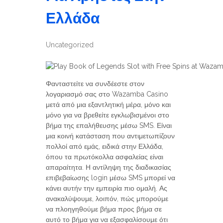
Ελλάδα
Uncategorized
Φανταστείτε να συνδέεστε στον
λογαριασμό σας στο Wazamba Casino
μετά από μια εξαντλητική μέρα, μόνο και
μόνο για να βρεθείτε εγκλωβισμένοι στο
βήμα της επαλήθευσης μέσω SMS. Είναι
μια κοινή κατάσταση που αντιμετωπίζουν
πολλοί από εμάς, ειδικά στην Ελλάδα,
όπου τα πρωτόκολλα ασφαλείας είναι
απαραίτητα. Η αντίληψη της διαδικασίας
επιβεβαίωσης login μέσω SMS μπορεί να
κάνει αυτήν την εμπειρία πιο ομαλή. Ας
ανακαλύψουμε, λοιπόν, πώς μπορούμε
να πλοηγηθούμε βήμα προς βήμα σε
αυτό το βήμα για να εξασφαλίσουμε ότι