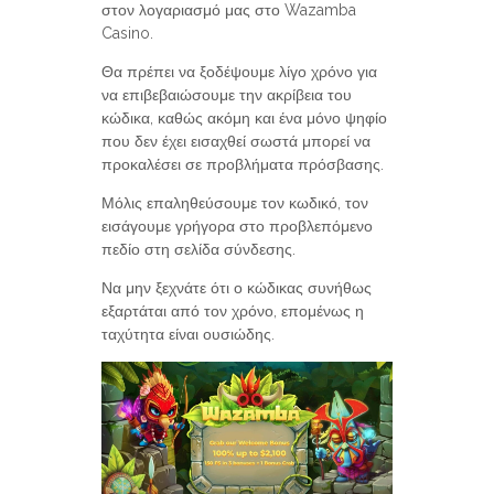
στον λογαριασμό μας στο Wazamba
Casino.
Θα πρέπει να ξοδέψουμε λίγο χρόνο για
να επιβεβαιώσουμε την ακρίβεια του
κώδικα, καθώς ακόμη και ένα μόνο ψηφίο
που δεν έχει εισαχθεί σωστά μπορεί να
προκαλέσει σε προβλήματα πρόσβασης.
Μόλις επαληθεύσουμε τον κωδικό, τον
εισάγουμε γρήγορα στο προβλεπόμενο
πεδίο στη σελίδα σύνδεσης.
Να μην ξεχνάτε ότι ο κώδικας συνήθως
εξαρτάται από τον χρόνο, επομένως η
ταχύτητα είναι ουσιώδης.