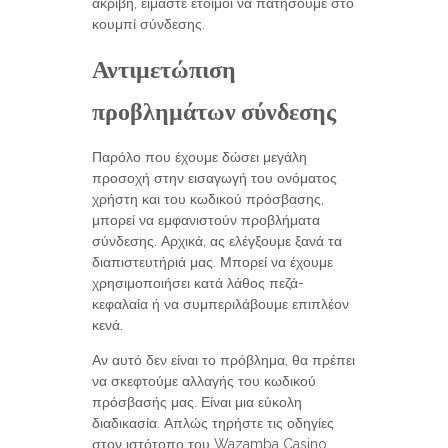
ακριβή, είμαστε έτοιμοι να πατήσουμε στο
κουμπί σύνδεσης.
Αντιμετώπιση
προβλημάτων σύνδεσης
Παρόλο που έχουμε δώσει μεγάλη
προσοχή στην εισαγωγή του ονόματος
χρήστη και του κωδικού πρόσβασης,
μπορεί να εμφανιστούν προβλήματα
σύνδεσης. Αρχικά, ας ελέγξουμε ξανά τα
διαπιστευτήριά μας. Μπορεί να έχουμε
χρησιμοποιήσει κατά λάθος πεζά-
κεφαλαία ή να συμπεριλάβουμε επιπλέον
κενά.
Αν αυτό δεν είναι το πρόβλημα, θα πρέπει
να σκεφτούμε αλλαγής του κωδικού
πρόσβασής μας. Είναι μια εύκολη
διαδικασία. Απλώς τηρήστε τις οδηγίες
στον ιστότοπο του Wazamba Casino.