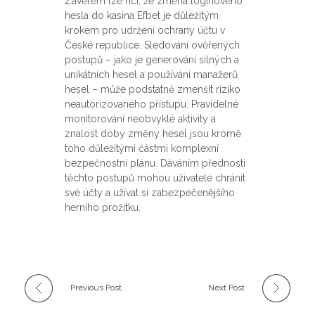
Závěrem lze říci, že změna loginového
hesla do kasina Efbet je důležitým
krokem pro udržení ochrany účtu v
České republice. Sledování ověřených
postupů – jako je generování silných a
unikátních hesel a používání manažerů
hesel – může podstatně zmenšit riziko
neautorizovaného přístupu. Pravidelné
monitorování neobvyklé aktivity a
znalost doby změny hesel jsou kromě
toho důležitými částmi komplexní
bezpečnostní plánu. Dáváním přednosti
těchto postupů mohou uživatelé chránit
své účty a užívat si zabezpečenějšího
herního prožitku.
Previous Post
Next Post