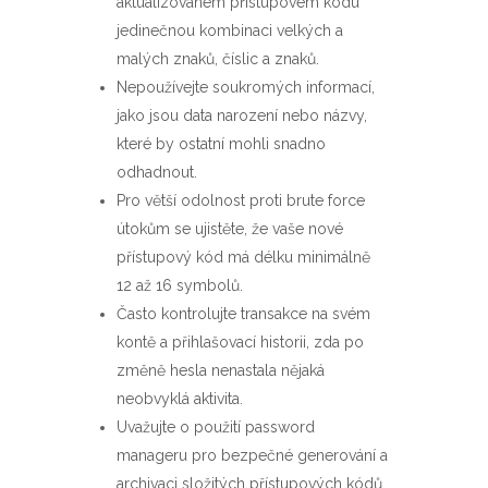
aktualizovaném přístupovém kódu
jedinečnou kombinaci velkých a
malých znaků, číslic a znaků.
Nepoužívejte soukromých informací,
jako jsou data narození nebo názvy,
které by ostatní mohli snadno
odhadnout.
Pro větší odolnost proti brute force
útokům se ujistěte, že vaše nové
přístupový kód má délku minimálně
12 až 16 symbolů.
Často kontrolujte transakce na svém
kontě a přihlašovací historii, zda po
změně hesla nenastala nějaká
neobvyklá aktivita.
Uvažujte o použití password
manageru pro bezpečné generování a
archivaci složitých přístupových kódů