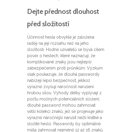
Dejte přednost dlouhost
před složitostí
Účinnost hesla obvykle je založena
raději na její rozsahu než na jeho
složitosti. Hodně uživatelů se bývá cílem
pověr o heslech, které naznačují, že
komplikované znaky jsou nejlepší
zabezpečením proti průnikům. Výzkum
však poukazuje, že dlouhá passwordy
nabízejí lepší bezpečnost, jelikož
výrazně zvyšují náročnost narušení
hrubou silou. Výhody délky vyplývají z
počtu možných potenciálních složení;
dlouhé password mohou zahrnovat
větší kolekci znaků, jež se projevuje jako
výrazně náročnější narušit nežli krátké a
složité heslo. Passwordy by optimálně
měla zahrnovat nejméně 12 až 16 znaků,