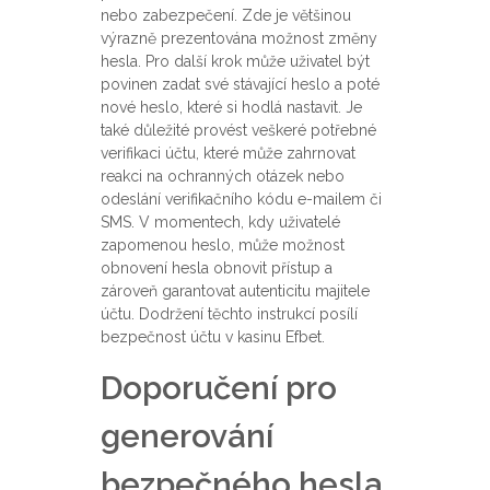
nebo zabezpečení. Zde je většinou
výrazně prezentována možnost změny
hesla. Pro další krok může uživatel být
povinen zadat své stávající heslo a poté
nové heslo, které si hodlá nastavit. Je
také důležité provést veškeré potřebné
verifikaci účtu, které může zahrnovat
reakci na ochranných otázek nebo
odeslání verifikačního kódu e-mailem či
SMS. V momentech, kdy uživatelé
zapomenou heslo, může možnost
obnovení hesla obnovit přístup a
zároveň garantovat autenticitu majitele
účtu. Dodržení těchto instrukcí posílí
bezpečnost účtu v kasinu Efbet.
Doporučení pro
generování
bezpečného hesla