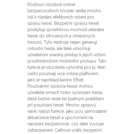
Rostoucí složitost online
bezpečnostních hrozeb vedla mnoho
lidí k hledání efektivních řešení pro
správu hesel. Bezpeční správci hesel
poskytují spolehlivou možnost ukládání
hesel do šifrovaných a chráněných
trezorů. Tyto nástroje nejen generují
robustní hesla, ale také umožňují
uživatelům snadný přístup k jejich účtům
prostřednictvím mobilního přístupu. Tato
funkce je obzvláště výhodná pro ty, kteří
často používají více online platforem,
jako je například kasino Efbet.
Používáním správce hesel mohou
uživatelé omezit riziko vyčerpání hesla,
která běžně vede ke špatným praktikám
při používání hesel. Mnoho správců
navíc nabízí funkce, jako jsou samostatné
aktualizace hesel a upozornění na
narušení bezpečnosti, což dále zvyšuje
zabezpečení. Celkově vzato bezpeční