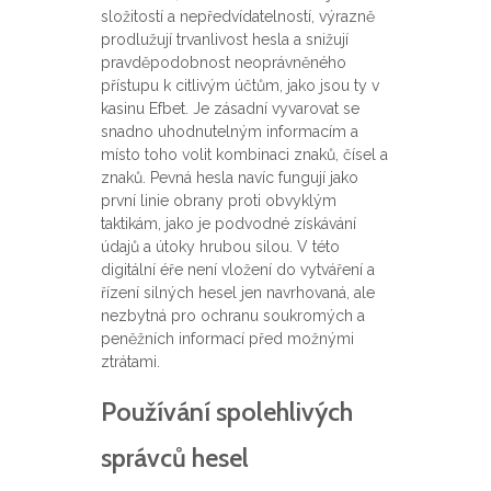
složitostí a nepředvídatelností, výrazně
prodlužují trvanlivost hesla a snižují
pravděpodobnost neoprávněného
přístupu k citlivým účtům, jako jsou ty v
kasinu Efbet. Je zásadní vyvarovat se
snadno uhodnutelným informacím a
místo toho volit kombinaci znaků, čísel a
znaků. Pevná hesla navíc fungují jako
první linie obrany proti obvyklým
taktikám, jako je podvodné získávání
údajů a útoky hrubou silou. V této
digitální éře není vložení do vytváření a
řízení silných hesel jen navrhovaná, ale
nezbytná pro ochranu soukromých a
peněžních informací před možnými
ztrátami.
Používání spolehlivých
správců hesel