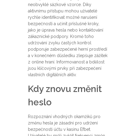
neobvyklé sázkové vzorce. Díky
aktivnímu přístupu mohou uživatelé
rychle identifikovat možné narušení
bezpečnosti a učinit příslušné kroky,
jako je úprava hesla nebo kontaktování
zákaznické podpory. Kromě toho
udržování zvyku častých kontrol
podporuje zabezpečené herní prostředí
a v konečném důsledku zlepšuje zážitek
z online hraní. Informovanost a bdělost
jsou klíčovými prvky při zabezpečení
vlastních digitálních aktiv.
Kdy znovu změnit
heslo
Rozpoznání vhodných okamžiků pro
změnu hesla je zásadní pro udržení
bezpečnosti účtu v kasinu Efbet.
Uživatelé by měli zvážit frekvenci změn