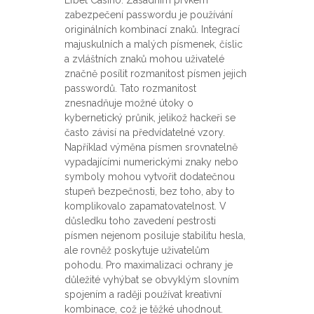
zabezpečení passwordu je používání
originálních kombinací znaků. Integrací
majuskulních a malých písmenek, číslic
a zvláštních znaků mohou uživatelé
značně posílit rozmanitost písmen jejich
passwordů. Tato rozmanitost
znesnadňuje možné útoky o
kybernetický průnik, jelikož hackeři se
často závisí na předvídatelné vzory.
Například výměna písmen srovnatelně
vypadajícími numerickými znaky nebo
symboly mohou vytvořit dodatečnou
stupeň bezpečnosti, bez toho, aby to
komplikovalo zapamatovatelnost. V
důsledku toho zavedení pestrosti
písmen nejenom posiluje stabilitu hesla,
ale rovněž poskytuje uživatelům
pohodu. Pro maximalizaci ochrany je
důležité vyhýbat se obvyklým slovním
spojením a raději používat kreativní
kombinace, což je těžké uhodnout.