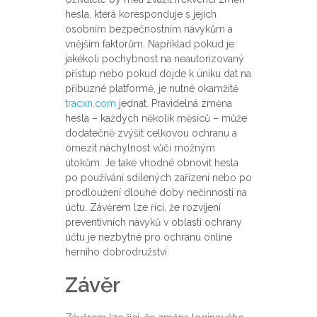
hesla, která koresponduje s jejich
osobním bezpečnostním návykům a
vnějším faktorům. Například pokud je
jakékoli pochybnost na neautorizovaný
přístup nebo pokud dojde k úniku dat na
příbuzné platformě, je nutné okamžitě
tracxn.com
jednat. Pravidelná změna
hesla – každých několik měsíců – může
dodatečně zvýšit celkovou ochranu a
omezit náchylnost vůči možným
útokům. Je také vhodné obnovit hesla
po používání sdílených zařízení nebo po
prodloužení dlouhé doby nečinnosti na
účtu. Závěrem lze říci, že rozvíjení
preventivních návyků v oblasti ochrany
účtu je nezbytné pro ochranu online
herního dobrodružství.
Závěr