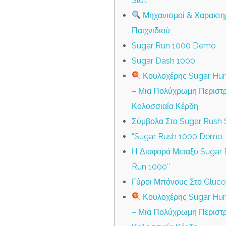
Slot
Μηχανισμοί & Χαρακτηρ
Παιχνιδιού
Sugar Run 1000 Demo
Sugar Dash 1000
Κουλοχέρης Sugar Hu
– Μια Πολύχρωμη Περιστ
Κολοσσιαία Κέρδη
Σύμβολα Στο Sugar Rush 
“Sugar Rush 1000 Demo
Η Διαφορά Μεταξύ Sugar 
Run 1000″
Γύροι Μπόνους Στο Gluc
Κουλοχέρης Sugar Hu
– Μια Πολύχρωμη Περιστ