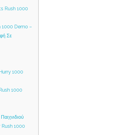
ts Rush 1000
o
n 1000 Demo –
φή Σε
Hurry 1000
 Rush 1000
Παιχνιδιού
r Rush 1000