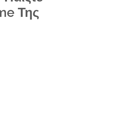
me Της