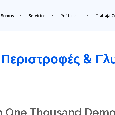
 Somos
Servicios
Políticas
Trabaja C
Περιστροφές & Γλ
h One Thousand Demo