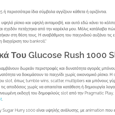
 5 ή περισσότερα ίδια σύμβολα αγγίζουν κάθετα ή οριζόντια.
ε υψηλό ρίσκο και υψηλή ανταμοιβή, και αυτό εδώ κάνει το κόλ
αι σχεδόν πετάχτηκα από την καρέκλα μου. Μόλις κατάλαβα πώς
ήκαν στη θέση τους. Η αναβάθμιση του παιχνιδιού αυξάνει τις ε
 διαχείριση του bankroll.”
κά Του Glucose Rush 1000 S
ιλαμβάνουν δωρεάν περιστροφές και δυνατότητα αγοράς μπόνους
νατότητα να δοκιμάσουν το παιχνίδι χωρίς οικονομικό ρίσκο. 
ου slot, όπως tumble wins, scatter, multipliers και μπόνους γ
 τις αποδόσεις χωρίς να απαιτείται κατάθεση ή δημιουργία λογ
νανεωμένη εκδοχή του δημοφιλούς slot από την Pragmatic Play, 
ot
.
ay Sugar Hurry 1000 είναι υψηλής ανάλυσης, με animation που 