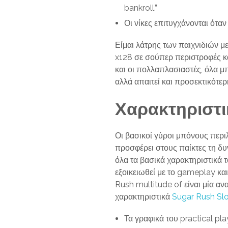
bankroll.”
Οι νίκες επιτυγχάνονται όταν
Είμαι λάτρης των παιχνιδιών μ
x128 σε σούπερ περιστροφές κ
και οι πολλαπλασιαστές, όλα μπ
αλλά απαιτεί και προσεκτικότερη
Χαρακτηριστι
Οι βασικοί γύροι μπόνους περ
προσφέρει στους παίκτες τη δυ
όλα τα βασικά χαρακτηριστικά τ
εξοικειωθεί με το gameplay και
Rush multitude of είναι μία α
χαρακτηριστικά
Sugar Rush Sl
Τα γραφικά του practical pl