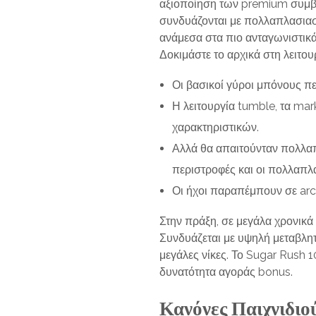
αξιοποίηση των premium συμβόλ
συνδυάζονται με πολλαπλασιασ
ανάμεσα στα πιο ανταγωνιστικά
Δοκιμάστε το αρχικά στη λειτου
Οι βασικοί γύροι μπόνους π
Η λειτουργία tumble, τα ma
χαρακτηριστικών.
Αλλά θα απαιτούνταν πολλαπ
περιστροφές και οι πολλαπλ
Οι ήχοι παραπέμπουν σε arca
Στην πράξη, σε μεγάλα χρονικά
Συνδυάζεται με υψηλή μεταβλητ
μεγάλες νίκες. Το Sugar Rush
δυνατότητα αγοράς bonus.
Κανόνες Παιχνιδιο