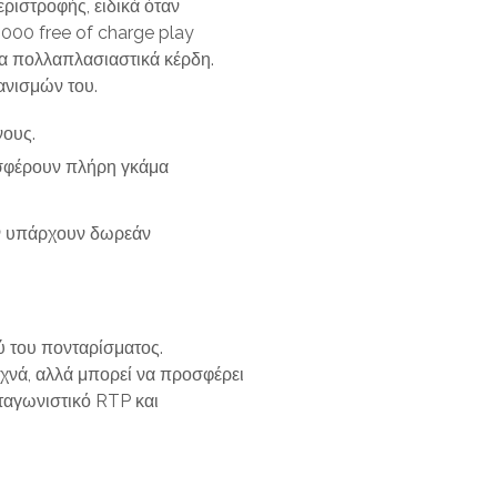
ριστροφής, ειδικά όταν
000 free of charge play
λα πολλαπλασιαστικά κέρδη.
χανισμών του.
νους.
οσφέρουν πλήρη γκάμα
αν υπάρχουν δωρεάν
ύ του πονταρίσματος.
υχνά, αλλά μπορεί να προσφέρει
ταγωνιστικό RTP και