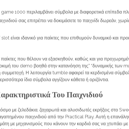
 game 1000 περιλαμβάνει σύμβολα με διαφορετικά επίπεδα πλη
ιχνιδιού σας επιτρέπει να δοκιμάσετε το παιχνίδι δωρεάν, χωρ
 slot είναι ιδανικό για παίκτες που επιθυμούν δυναμικό και προ
υς παίκτες που θέλουν να εξασκηθούν, καθώς και για προχωρημ
κιμή του demo βοηθά στην κατανόηση της” “δυναμικής των multip
ή συμμετοχή. Η λειτουργία tumble αφαιρεί τα κερδισμένα σύμβο
περισσότερα ίδια σύμβολα αγγίζουν κάθετα ή οριζόντια.
αρακτηριστικά Του Παιχνιδιού
κόσμο με ζελεδάκια, ζαχαρωτά και αλυσιδωτές εκρήξεις στο Sw
αγαπημένου παιχνιδιού από την Practical Play. Αυτή η επανάλη
γεμάτη με μηχανισμούς που κάνουν την καρδιά σας να χτυπάει με