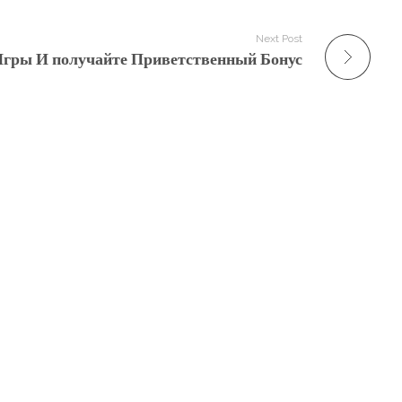
Next Post
 Игры И получайте Приветственный Бонус