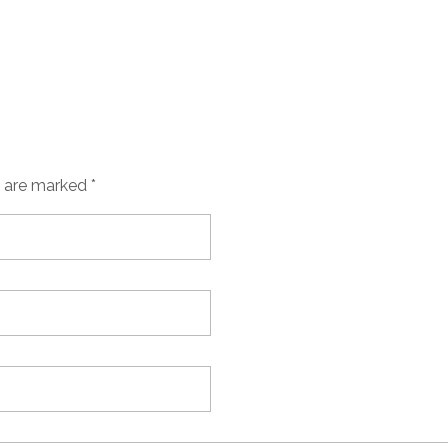
s are marked *