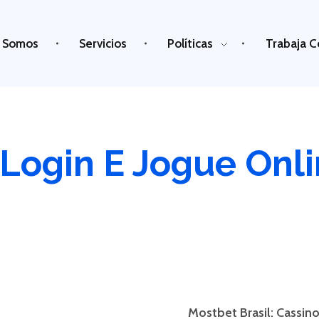
 Somos
Servicios
Políticas
Trabaja C
Login E Jogue Onl
Mostbet Brasil: Cassino