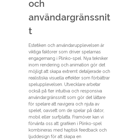
och
användargränssnit
t
Estetiken och användarupplevelsen är
viktiga faktorer som driver spelarnas
engagemang i Plinko-spel. Nya tekniker
inom rendering och animation gör det
möjligt att skapa extremt detaljerade och
realistiska visuella effekter som förbättrar
spelupplevelsen. Utvecklare arbetar
också på fler intuitiva och responsiva
användargränssnitt som gör det lättare
för spelare att navigera och njuta av
spelet, oavsett om de spelar på dator,
mobil eller surfplatta. Framöver kan vi
förvänta oss att grafiken i Plinko-spel
kombineras med haptisk feedback och
ljuddesign för att skapa en