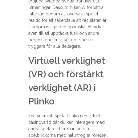
erbjuda skräddarsydda bonusar eller
utmaningar. Dessutom kan AI förbättra
rättvisan genom att övervaka spelet i
realtid för att säkerställa att resultaten är
slumpmässiga och opartiska. AI bidrar
även till att upptäcka fusk och andra
oegentligheter, vilket gör spelen
tryggare för alla deltagare.
Virtuell verklighet
(VR) och förstärkt
verklighet (AR) i
Plinko
Imaginera att spela Plinko i en virtuell
casinovärld där du kan interagera med
andra spelare eller manipulera
spelbrickorna med naturtrogna rörelser.