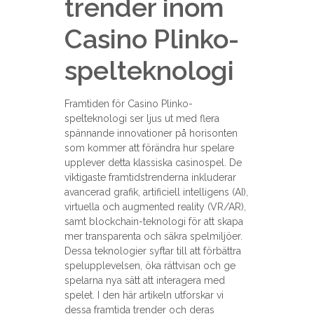
trender inom
Casino Plinko-
spelteknologi
Framtiden för Casino Plinko-
spelteknologi ser ljus ut med flera
spännande innovationer på horisonten
som kommer att förändra hur spelare
upplever detta klassiska casinospel. De
viktigaste framtidstrenderna inkluderar
avancerad grafik, artificiell intelligens (AI),
virtuella och augmented reality (VR/AR),
samt blockchain-teknologi för att skapa
mer transparenta och säkra spelmiljöer.
Dessa teknologier syftar till att förbättra
spelupplevelsen, öka rättvisan och ge
spelarna nya sätt att interagera med
spelet. I den här artikeln utforskar vi
dessa framtida trender och deras