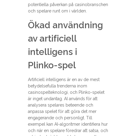
potentiella påverkan på casinobranschen
och spelare runt om i världen.
Ökad användning
av artificiell
intelligens i
Plinko-spel
Artificiell intelligens är en av de mest
betydelsefulla trenderna inom
casinospelteknologi, och Plinko-spelet
är inget undantag. AI används för att
analysera spelares beteende och
anpassa spelet för att göra det mer
engagerande och personligt. Till
exempel kan AI-algoritmer identifiera hur
och när en spelare föredrar att satsa, och