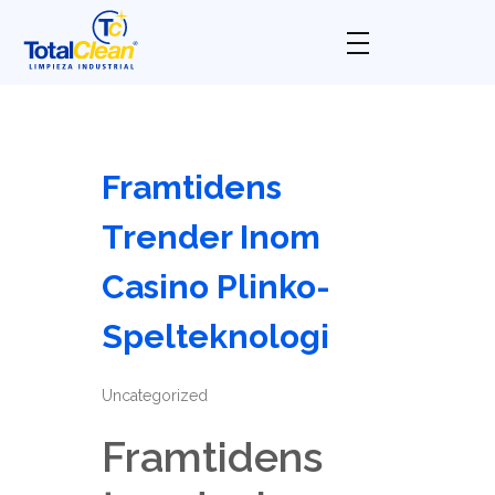
Total Clean
Limpieza industrial
Framtidens
Trender Inom
Casino Plinko-
Spelteknologi
Uncategorized
Framtidens