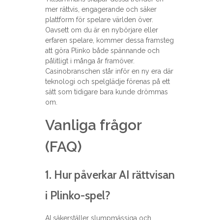
mer rättvis, engagerande och säker
plattform för spelare världen över.
Oavsett om du är en nybörjare eller
erfaren spelare, kommer dessa framsteg
att göra Plinko både spännande och
pålitligt i många år framöver.
Casinobranschen står inför en ny era där
teknologi och spelglädje förenas på ett
sätt som tidigare bara kunde drömmas
om.
Vanliga frågor
(FAQ)
1. Hur påverkar AI rättvisan
i Plinko-spel?
AI säkerställer slumpmässiga och