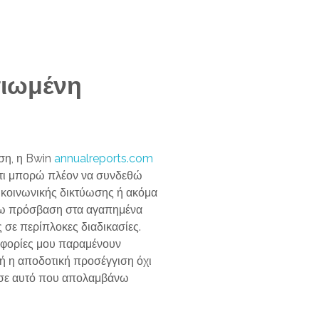
τιωμένη
ση, η Bwin
annualreports.com
 ότι μπορώ πλέον να συνδεθώ
 κοινωνικής δικτύωσης ή ακόμα
 έχω πρόσβαση στα αγαπημένα
 σε περίπλοκες διαδικασίες.
ροφορίες μου παραμένουν
ή η αποδοτική προσέγγιση όχι
θώ σε αυτό που απολαμβάνω