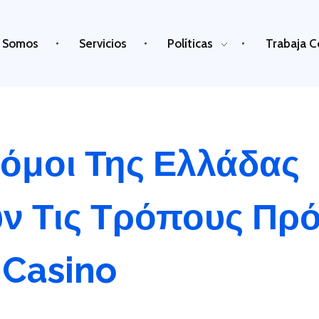
 Somos
Servicios
Políticas
Trabaja C
 Νόμοι Της Ελλάδας
υν Τις Τρόπους Πρ
 Casino