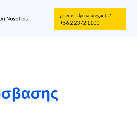
¿Tienes alguna pregunta?
on Nosotros
+56 2 2372 1100
όσβασης