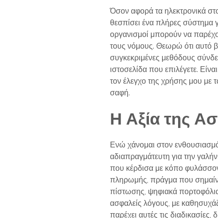
Όσον αφορά τα ηλεκτρονικά στοι
θεσπίσει ένα πλήρες σύστημα γι
οργανισμοί μπορούν να παρέχου
τους νόμους. Θεωρώ ότι αυτό 
συγκεκριμένες μεθόδους σύνδεσ
ιστοσελίδα που επιλέγετε. Είν
τον έλεγχο της χρήσης μου με τ
σαφή.
Η Αξία της Α
Ενώ χάνομαι στον ενθουσιασμό
αδιαπραγμάτευτη για την γαλήν
που κέρδισα με κόπο φυλάσσον
πληρωμής, πράγμα που σημαίνε
πίστωσης, ψηφιακά πορτοφόλια 
ασφαλείς λόγους, με καθησυχάζε
παρέχει αυτές τις διαδικασίες