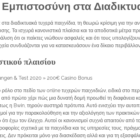
ι Εμπιστοσύνη στα Διαδικτυ
α στα διαδικτυακά τυχερά παιχνίδια, τη θεωρώ κρίσιμη για την 
σης. Τα ισχυρά κανονιστικά πλαίσια και τα αποδοτικά μέτρα 
ιση ότι οι παίκτες νιώθουν ασφαλείς και ότι τους υπολογίζουν
χεία συνδυάζονται για να κατασκευάσουν ένα δίκαιο περιβάλλο
στικού πλαισίου
ό ρόλο στο πεδίο των online τυχερών παιχνιδιών, ειδικά στο πε
 από πρώτο χέρι πώς μια δυνατή δομή προωθεί τη διαφάνεια κα
 όπως η Bwin, τηρούν αυστηρά πρότυπα. Αυτό ενισχύει την αυτο
μοί για την παρακολούθηση και την αξιολόγηση των πρακτικών
ότι έχω τον έλεγχο. Αυτοί οι κανονισμοί συχνά απαιτούν από 
φορίες σχετικά με τα παιχνίδια και τις υπηρεσίες τους, πράγμ
. Δεν πρόκειται μόνο για διασκέδαση αλλά και για τη εξασφάλ