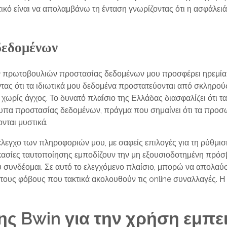
ντικό είναι να απολαμβάνω τη ένταση γνωρίζοντας ότι η ασφάλε
δεδομένων
ν πρωτοβουλιών προστασίας δεδομένων μου προσφέρει ηρεμία
τας ότι τα ιδιωτικά μου δεδομένα προστατεύονται από σκληρο
χωρίς άγχος. Το δυνατό πλαίσιο της Ελλάδας διασφαλίζει ότι τα
υπα προστασίας δεδομένων, πράγμα που σημαίνει ότι τα προσ
νται μυστικά.
 έλεγχο των πληροφοριών μου, με σαφείς επιλογές για τη ρύθμ
δικασίες ταυτοποίησης εμποδίζουν την μη εξουσιοδοτημένη πρόσ
συνδέομαι. Σε αυτό το ελεγχόμενο πλαίσιο, μπορώ να απολαύ
τους φόβους που τακτικά ακολουθούν τις online συναλλαγές. Η
ης Bwin για την χρήση εμπε