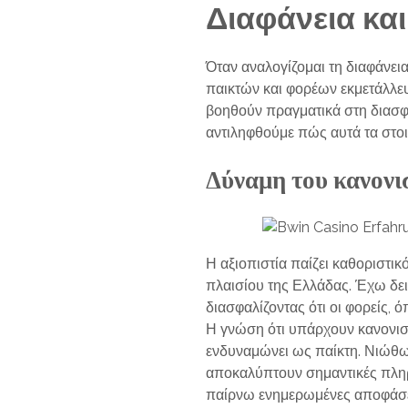
Διαφάνεια κα
Όταν αναλογίζομαι τη διαφάνει
παικτών και φορέων εκμετάλλευ
βοηθούν πραγματικά στη διασφάλ
αντιληφθούμε πώς αυτά τα στοι
Δύναμη του κανονι
Η αξιοπιστία παίζει καθοριστικ
πλαισίου της Ελλάδας. Έχω δει
διασφαλίζοντας ότι οι φορείς,
Η γνώση ότι υπάρχουν κανονισ
ενδυναμώνει ως παίκτη. Νιώθω 
αποκαλύπτουν σημαντικές πληρο
παίρνω ενημερωμένες αποφάσεις