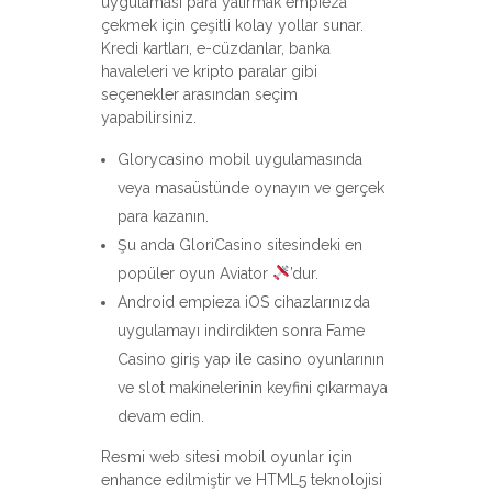
uygulaması para yatırmak empieza
çekmek için çeşitli kolay yollar sunar.
Kredi kartları, e-cüzdanlar, banka
havaleleri ve kripto paralar gibi
seçenekler arasından seçim
yapabilirsiniz.
Glorycasino mobil uygulamasında
veya masaüstünde oynayın ve gerçek
para kazanın.
Şu anda GloriCasino sitesindeki en
popüler oyun Aviator
’dur.
Android empieza iOS cihazlarınızda
uygulamayı indirdikten sonra Fame
Casino giriş yap ile casino oyunlarının
ve slot makinelerinin keyfini çıkarmaya
devam edin.
Resmi web sitesi mobil oyunlar için
enhance edilmiştir ve HTML5 teknolojisi