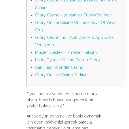
Glory Casino Uygulamasını Hangi Platformlar
Sunar?
Glory Casino Uygulaması Türkiye’de İndir
Glory Online Casino Online – Kayıt Ol Veya
Giriş
Glory Casino Indir Apk: Android App & Ios
Versiyonu
Müşteri Destek Hizmetleri Iletişim
En İyi Oyunlar Online Casino Glory
Canli Bayi̇ Wonder Casino
Glory Online Casino Türkiye
Oyun tarzınız ya da tercihiniz ne olursa
olsun, burada hoşunuza gidecek bir
şeyler bulacaksınız.”
Ancak oyun oynamak ve bahis oynamak
için oyun bakiyenizi gerçek parayla
yatırmanız gerekir. Uygulama bazı