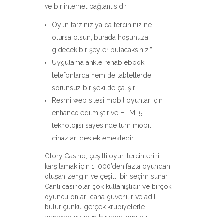
ve bir internet bağlantısıdır.
Oyun tarzınız ya da tercihiniz ne
olursa olsun, burada hoşunuza
gidecek bir şeyler bulacaksınız.”
Uygulama ankle rehab ebook
telefonlarda hem de tabletlerde
sorunsuz bir şekilde çalışır.
Resmi web sitesi mobil oyunlar için
enhance edilmiştir ve HTML5
teknolojisi sayesinde tüm mobil
cihazları desteklemektedir.
Glory Casino, çeşitli oyun tercihlerini
karşılamak için 1. 000’den fazla oyundan
oluşan zengin ve çeşitli bir seçim sunar.
Canlı casinolar çok kullanışlıdır ve birçok
oyuncu onları daha güvenilir ve adil
bulur çünkü gerçek krupiyelerle
oynanan oyunun bir versiyonunu