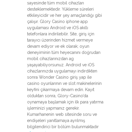
sayesinde tüm mobil cihazları
desteklemektedir. Yükleme süreleri
etkileyicidir ve her şey amaçlandığı gibi
çalışır. Glory Casino iphone app
uygulaması Android ve iOS akıllı
telefonlara indirilebilir. Site, giriş için
tarayıcı üzerinden hizmet vermeye
devam ediyor ve ek olarak; oyun
deneyiminin tüm heyecanını doğrudan
mobil cihazlarınızdan ag
yaşayabiliyorsunuz. Android ve iOS
cihazlarınızda uygulamayı indirdikten
sonra Wonder Casino giriş yap ile
casino oyunlarının ve slot makinelerinin
keyfini çıkarmaya devam edin. Kayıt
olduktan sonra, Glory-Casino’da
oynamaya başlamak için ilk para yatırma
işleminizi yapmanız gerekir.
Kumarhanenin web sitesinde soru ve
endişeleri yanıtlamaya ayrılmış
bilgilendirici bir bölüm bulunmaktadır