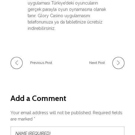
uygulaması Türkiye’deki oyuncuların
gerçek parayla oyun oynamasına olanak
tanır. Glory Casino uygulamasını
telefonunuza ya da tabletinize ücretsiz
indirebilirsiniz.
Previous Post
Next Post
Add a Comment
Your email address will not be published. Required fields
are marked *