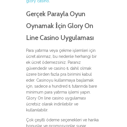
glory casino
.
Gerçek Parayla Oyun
Oynamak İçin Glory On
Line Casino Uygulaması
Para yatırma veya çekme işlemleri için
ücret alınmaz, bu nedenle herhangi bir
ek ücret ödemezsiniz. Paranız
güvendedir ve casino ₺ dahil olmak
üzere birden fazla pra birimini kabul
eder. Casinoyu kullanmaya başlamak
için, sadece a hundred ₺ tutarında bare
minimum para yatırma işlemi yapın.
Glory On line casino uygulaması
ücretsiz olarak indirilebilir ve
kullanılabilir.
Çok çeşitli ödeme seçenekleri ve harika
bonuslar ve promosyonlar sunar.