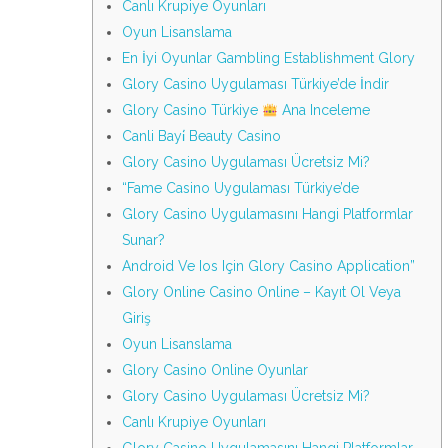
Canlı Krupiye Oyunları
Oyun Lisanslama
En İyi Oyunlar Gambling Establishment Glory
Glory Casino Uygulaması Türkiye’de İndir
Glory Casino Türkiye
Ana Inceleme
Canli Bayi̇ Beauty Casino
Glory Casino Uygulaması Ücretsiz Mi?
“Fame Casino Uygulaması Türkiye’de
Glory Casino Uygulamasını Hangi Platformlar
Sunar?
Android Ve Ios Için Glory Casino Application”
Glory Online Casino Online – Kayıt Ol Veya
Giriş
Oyun Lisanslama
Glory Casino Online Oyunlar
Glory Casino Uygulaması Ücretsiz Mi?
Canlı Krupiye Oyunları