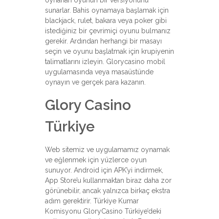
sunarlar. Bahis oynamaya başlamak için
blackjack, rulet, bakara veya poker gibi
istediğiniz bir çevrimiçi oyunu bulmanız
gerekir. Ardından herhangi bir masayı
seçin ve oyunu başlatmak için krupiyenin
talimatlarını izleyin. Glorycasino mobil
uygulamasında veya masaüstünde
oynayın ve gerçek para kazanın.
Glory Casino
Türkiye
Web sitemiz ve uygulamamız oynamak
ve eğlenmek için yüzlerce oyun
sunuyor. Android için APK’yi indirmek,
App Store’u kullanmaktan biraz daha zor
görünebilir, ancak yalnızca birkaç ekstra
adım gerektirir. Türkiye Kumar
Komisyonu GloryCasino Türkiye’deki