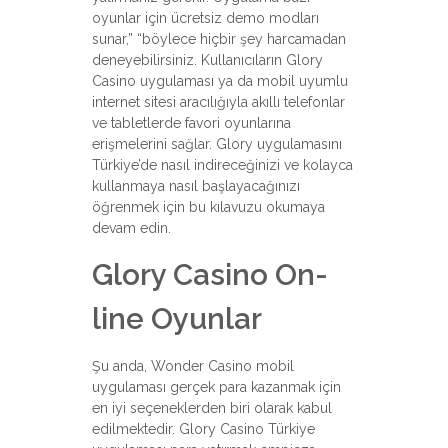
oyunlar için ücretsiz demo modları
sunar,” “böylece hiçbir şey harcamadan
deneyebilirsiniz. Kullanıcıların Glory
Casino uygulaması ya da mobil uyumlu
internet sitesi aracılığıyla akıllı telefonlar
ve tabletlerde favori oyunlarına
erişmelerini sağlar. Glory uygulamasını
Türkiye’de nasıl indireceğinizi ve kolayca
kullanmaya nasıl başlayacağınızı
öğrenmek için bu kılavuzu okumaya
devam edin.
Glory Casino On-
line Oyunlar
Şu anda, Wonder Casino mobil
uygulaması gerçek para kazanmak için
en iyi seçeneklerden biri olarak kabul
edilmektedir. Glory Casino Türkiye