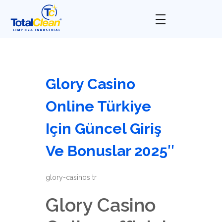
Total Clean
Limpieza industrial
Glory Casino
Online Türkiye
Için Güncel Giriş
Ve Bonuslar 2025″
glory-casinos tr
Glory Casino