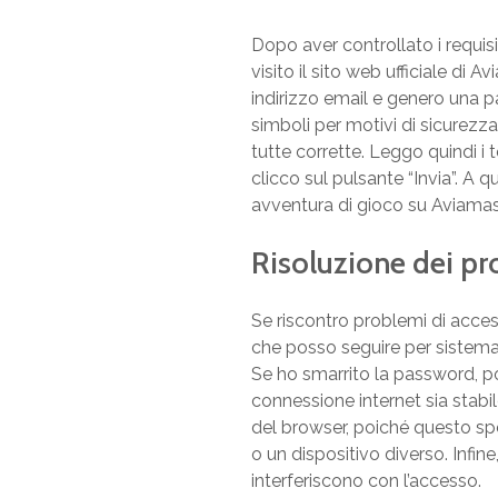
Dopo aver controllato i requis
visito il sito web ufficiale di 
indirizzo email e genero una 
simboli per motivi di sicurezz
tutte corrette. Leggo quindi i t
clicco sul pulsante “Invia”. A
avventura di gioco su Aviamas
Risoluzione dei pr
Se riscontro problemi di acce
che posso seguire per sistemare
Se ho smarrito la password, po
connessione internet sia stab
del browser, poiché questo sp
o un dispositivo diverso. Infin
interferiscono con l’accesso.