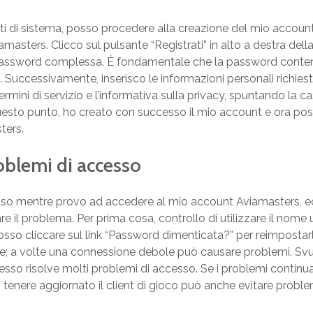
iti di sistema, posso procedere alla creazione del mio accoun
Aviamasters. Clicco sul pulsante “Registrati” in alto a destra dell
password complessa. È fondamentale che la password conteng
a. Successivamente, inserisco le informazioni personali richie
ermini di servizio e l’informativa sulla privacy, spuntando la ca
 questo punto, ho creato con successo il mio account e ora po
ters.
oblemi di accesso
sso mentre provo ad accedere al mio account Aviamasters, e
 il problema. Per prima cosa, controllo di utilizzare il nome 
sso cliccare sul link “Password dimenticata?” per reimpostarla
ile; a volte una connessione debole può causare problemi. Sv
esso risolve molti problemi di accesso. Se i problemi continu
e, tenere aggiornato il client di gioco può anche evitare proble