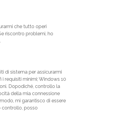
urarmi che tutto operi
Se riscontro problemi, ho
.
i di sistema per assicurarmi
i i requisiti minimi; Windows 10
ioni. Dopodiché, controllo la
elocità della mia connessione
 modo, mi garantisco di essere
 controllo, posso