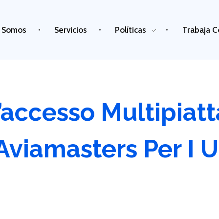
 Somos
Servicios
Políticas
Trabaja C
’accesso Multipiat
Aviamasters Per I U