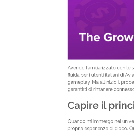
Avendo familiarizzato con le 
fluida per i utenti italiani di 
gameplay. Ma all’inizio il pro
garantirti di rimanere conness
Capire il prin
Quando mi immergo nel univers
propria esperienza di gioco. Q