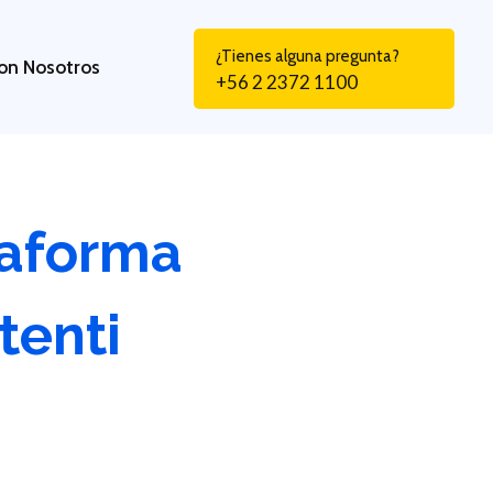
¿Tienes alguna pregunta?
on Nosotros
+56 2 2372 1100
taforma
tenti