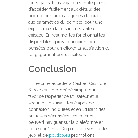
leurs gains. La navigation simple permet
d’accéder facilement aux détails des
promotions, aux catégories de jeux et
aux paramètres du compte, pour une
expérience à la fois intéressante et
efficace. En résumé, les fonctionnalités
disponibles après connexion sont
pensées pour améliorer la satisfaction et
l’engagement des utilisateurs.
Conclusion
En résumé, accéder à Cashed Casino en
Suisse est un procédé simple qui
favorise l’expérience utilisateur et la
sécurité. En suivant les étapes de
connexion indiquées et en utilisant des
pratiques sécurisées, les joueurs
peuvent naviguer sur la plateforme en
toute confiance. De plus, la diversité de
jeux et de
politico.eu
promotions