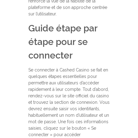
renforce la vue de la fiabilité de la
plateforme et de son approche centrée
sur l’utilisateur.
Guide étape par
étape pour se
connecter
Se connecter à Cashed Casino se fait en
quelques étapes essentielles pour
permettre aux utilisateurs d’accéder
rapidement à leur compte. Tout d’abord,
rendez-vous sur le site officiel du casino
et trouvez la section de connexion. Vous
devrez ensuite saisir vos identifiants,
habituellement un nom d’utilisateur et un
mot de passe. Une fois ces informations
saisies, cliquez sur le bouton « Se
connecter » pour accéder