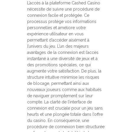
L’accès à la plateforme Cashed Casino
nécessite de suivre une procédure de
connexion facile et protégée. Ce
processus protège vos informations
personnelles et améliore votre
expérience utilisateur en vous
permettant d’accéder aisément à
l’univers du jeu. L’un des majeurs
avantages de la connexion est l’accès
instantané à une diversité de jeux et à
des promotions spéciales, ce qui
augmente votre satisfaction. De plus, la
structure intuitive minimise les risques
de blocage, permettant ainsi aux
nouveaux joueurs comme aux habitués
de naviguer promptement sur leur
compte. La clarté de l’interface de
connexion est cruciale pour un jeu sans
heurts et une plongée totale dans l’offre
du casino. En conséquence, une
procédure de connexion bien structurée