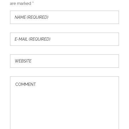
are marked *