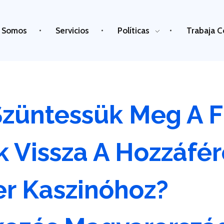
 Somos
Servicios
Políticas
Trabaja C
züntessük Meg A F
 Vissza A Hozzáfér
er Kaszinóhoz?