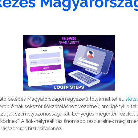
kezés Magyarorszá
való belépés Magyarországon egyszerű folyamat lehet,
slots
problémák sokszor fiókzároláshoz vezetnek, ami igényli a fel
gazolják személyazonosságukat. Lényeges megérteni ezeket az
nek? A fiók-helyreállítás finomabb részleteinek megismer
visszatérés biztosításához.