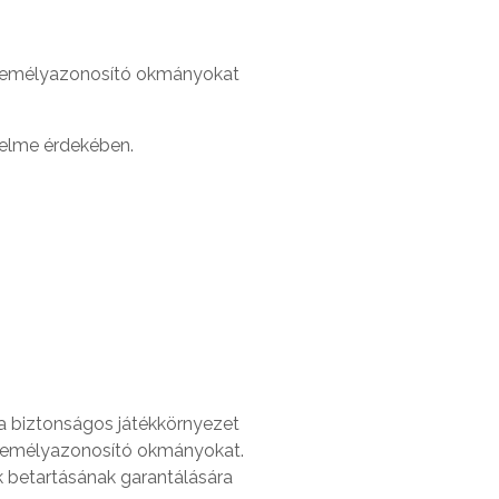
személyazonosító okmányokat
delme érdekében.
a biztonságos játékkörnyezet
 személyazonosító okmányokat.
k betartásának garantálására