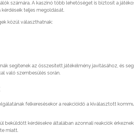
lók számára. A kaszinó több lehetőséget is biztosít a játéko
a kérdéseik teljes megoldását.
gek közül választhatnak:
rnák segítenek az összesített játékélmény javításához, és seg
al való szembesülés során.
k
gálatának felkeresésekor a reakcióidő a kiválasztott kommu
tül beküldött kérdésekre általában azonnali reakciók érkeznek
te miatt.