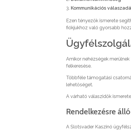
Kommunikációs válaszad
Ezen tényezők ismerete segíth
fiókjukhoz való gyorsabb hozzá
Ügyfélszolgál
Amikor nehézségek merülnek f
felkeresése.
Többféle támogatási csatornák
lehetőséget.
A várható válaszidők ismerete
Rendelkezésre álló
A Slotsvader Kaszinó ügyfélsz