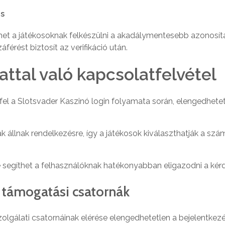
ás
et a játékosoknak felkészülni a akadálymentesebb azonosítá
férést biztosít az verifikáció után.
attal való kapcsolatfelvétel
el a Slotsvader Kaszinó login folyamata során, elengedhetet
 állnak rendelkezésre, így a játékosok kiválaszthatják a sz
 segíthet a felhasználóknak hatékonyabban eligazodni a kér
 támogatási csatornák
olgálati csatornáinak elérése elengedhetetlen a bejelentke