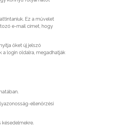
 kattintaniuk. Ez a művelet
artozó e-mail címet, hogy
yítja őket új jelszó
k a login oldalra, megadhatják
amatában.
lyazonosság-ellenőrzési
es késedelmekre.