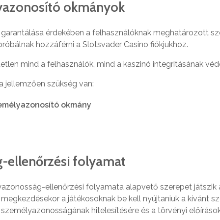
yazonosító okmányok
t garantálása érdekében a felhasználóknak meghatározott 
róbálnak hozzáférni a Slotsvader Casino fiókjukhoz.
etlen mind a felhasználók, mind a kaszinó integritásának vé
 jellemzően szükség van:
személyazonosító okmány
ellenőrzési folyamat
azonosság-ellenőrzési folyamata alapvető szerepet játszik 
s megkezdésekor a játékosoknak be kell nyújtaniuk a kívánt
személyazonosságának hitelesítésére és a törvényi előíráso