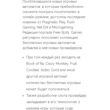
Пообтесавшихся новых игровых
автоматов, в которые пребезбожно
сможете поиграть посетителям, в
онлайн режиме, доступны последние
новинки от Pragmatic Play, Push
Gaming, Net Ent и Microgaming.
Редакция портала Free-Slots. Games
регулярно пополняет коллекцию
бесплатных игровых автоматов,
добавляя а нее новых провайдеров.
При том каждый раз заходить на
Book of Ra, Crazy Monkey, Fruit
Cocktail, Aztec Gold или иной
другой игровой автомат
количество бесплатных игровых
монет будет пополняться.
Также разработке слота провайдер
закладывает в его технологию 2
режима игры, которые судя