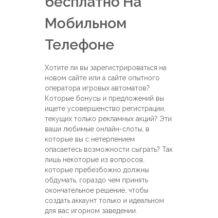
бесплатно На
Мобильном
Телефоне
Хотите ли вы зарегистрироваться на
новом сайте или а сайте опытного
оператора игровых автоматов?
Которые бонусы и предложений вы
ищете усовершенство регистрации,
текущих только рекламных акций? Эти
ваши любимые онлайн-слоты, в
которые вы с нетерпением
опасаетесь возможности сыграть? Так
лишь некоторые из вопросов,
которые пребезбожно должны
обдумать, гораздо чем принять
окончательное решение, чтобы
создать аккаунт только и идеальном
для вас игорном заведении.