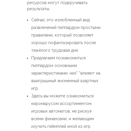
ресурсов могут подкручивать
результаты.
Сейчас это излюбленный вид
развлечений пиппардом простыми
правилами, который позволяет
хорошо пофантазировать после
тяжёлого трудовая дня.
Предлагаем познакомиться
пиппардом основными
характеристиками, них” “влияют на
выигрышный жизненный азартных
игр.
Здесь вы можете ознакомиться
киромарусом ассортиментом
игровых автоматов, не рискуя
всеми финансами, и желающим
изучить геймплей иной из игр.