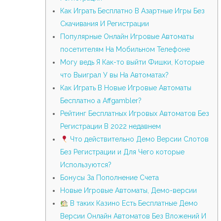
Как Играть Бесплатно В Азартные Игры Без
Скачивания И Регистрации
Популярные Онлайн Игровые Автоматы
посетителям На Мобильном Телефоне
Могу ведь Я Как-то выйти Фишки, Которые
что Выиграл У вы На Автоматах?
Как Играть В Новые Игровые Автоматы
Бесплатно а Affgambler?
Рейтинг Бесплатных Игровых Автоматов Без
Регистрации В 2022 недавнем
Что действительно Демо Версии Слотов
Без Регистрации и Для Чего которые
Используются?
Бонусы За Пополнение Счета
Новые Игровые Автоматы, Демо-версии
В таких Казино Есть Бесплатные Демо
Версии Онлайн Автоматов Без Вложений И