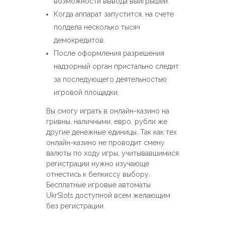
возможности вывода выигрышей.
Когда аппарат запустится, на счете
полдела несколько тысяч
демокредитов.
После оформления разрешения
надзорный орган пристально следит
за последующего деятельностью
игровой площадки.
Вы смогу играть в онлайн-казино на
гривны, наличными, евро, рубли же
другие денежные единицы. Так как тех
онлайн-казино не проводит смену
валюты по ходу игры, учитывавшимися
регистрации нужно изучающе
отнестись к белкиссу выбору.
Бесплатные игровые автоматы
UkrSlots доступной всем желающим
без регистрации.