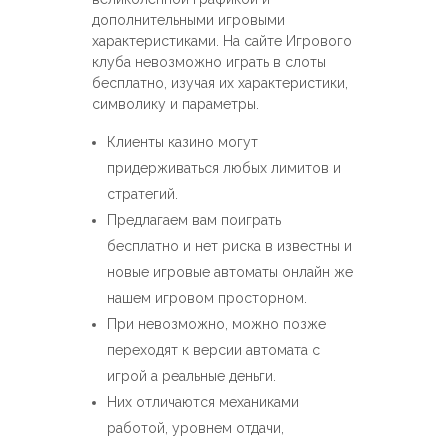
дополнительными игровыми
характеристиками. На сайте Игрового
клуба невозможно играть в слоты
бесплатно, изучая их характеристики,
символику и параметры.
Клиенты казино могут
придерживаться любых лимитов и
стратегий.
Предлагаем вам поиграть
бесплатно и нет риска в известны и
новые игровые автоматы онлайн же
нашем игровом просторном.
При невозможно, можно позже
переходят к версии автомата с
игрой а реальные деньги.
Них отличаются механиками
работой, уровнем отдачи,