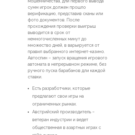
мошенничества, дли первого вывода
сумм игрок должен прошло
верификацию, представив сканы или
фото документов. После
прохождения проверки выигрыш
выводится в срок от
немногочисленных минут до
множество дней, в варьируется от
правил выбранного интернет-казино.
Автоспин – запуск вращения игрового
автомата в непрерывном режиме, без
ручного пуска барабанов дли каждой
ставки.
Есть разработчики, которые
предлагают свои игры на
ограниченных рынках.
Австрийский производитель –
ветеран индустрии и ведет
общественная в азартных играх с