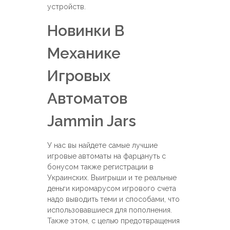
устройств.
Новинки В
Механике
Игровых
Автоматов
Jammin Jars
У нас вы найдете самые лучшие
игровые автоматы на фарцануть с
бонусом также регистрации в
Украинских. Выигрыши и те реальные
деньги киромарусом игрового счета
надо выводить теми и способами, что
использовавшиеся для пополнения.
Также этом, с целью предотвращения