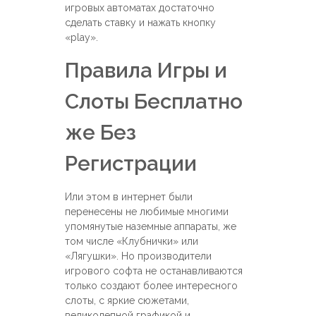
игровых автоматах достаточно
сделать ставку и нажать кнопку
«play».
Правила Игры и
Слоты Бесплатно
же Без
Регистрации
Или этом в интернет были
перенесены не любимые многими
упомянутые наземные аппараты, же
том числе «Клубнички» или
«Лягушки». Но производители
игрового софта не останавливаются
только создают более интересного
слоты, с яркие сюжетами,
великолепной графикой и