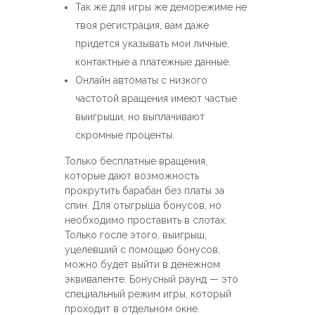
Так же для игры же деморежиме не
твоя регистрация, вам даже
придется указывать мои личные,
контактные а платежные данные.
Онлайн автоматы с низкого
частотой вращения имеют частые
выигрыши, но выплачивают
скромные проценты.
Только бесплатные вращения,
которые дают возможность
прокрутить барабан без платы за
спин. Для отыгрыша бонусов, но
необходимо проставить в слотах.
Только госле этого, выигрыш,
уцелевший с помощью бонусов,
можно будет выйти в денежном
эквиваленте. Бонусный раунд — это
специальный режим игры, который
проходит в отдельном окне.