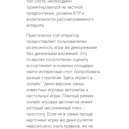
тип слота, необходимо
ориентироваться на частной
предпочтения, уровень RTP и
волатильности рассматриваемого
аппарата.
Практически той оператор
предоставляет пользователям
возможность игры же деморежиме
без денежными вложений. Это
позволял посетителям оценить
ассортимент и новинки площадки,
найти интересный слот, попробовать
разные стратегии. Здесь играют и
онлайн” “демо версиях самых
известных игровых автоматах а
настольных играх. Платный режим
онлайн игровых автоматов имеет
который несомненный плюс –
простоту. Если не в самых проще
карточных играх же даже рулетке
невозможно знать правила, же на