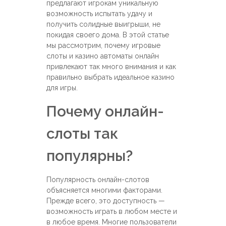
предлагают игрокам уникальную
возможность испытать удачу и
получить солидные выигрыши, не
покидая своего дома. В этой статье
мы рассмотрим, почему игровые
слоты и казино автоматы онлайн
привлекают так много внимания и как
правильно выбрать идеальное казино
для игры.
Почему онлайн-
слоты так
популярны?
Популярность онлайн-слотов
объясняется многими факторами.
Прежде всего, это доступность —
возможность играть в любом месте и
в любое время. Многие пользователи