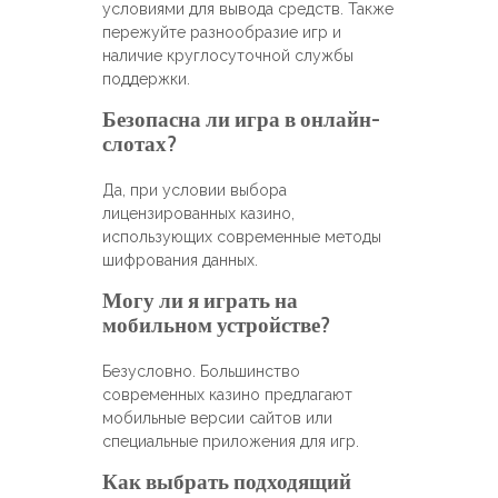
условиями для вывода средств. Также
пережуйте разнообразие игр и
наличие круглосуточной службы
поддержки.
Безопасна ли игра в онлайн-
слотах?
Да, при условии выбора
лицензированных казино,
использующих современные методы
шифрования данных.
Могу ли я играть на
мобильном устройстве?
Безусловно. Большинство
современных казино предлагают
мобильные версии сайтов или
специальные приложения для игр.
Как выбрать подходящий