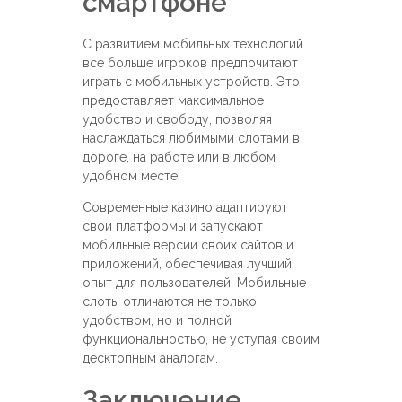
смартфоне
С развитием мобильных технологий
все больше игроков предпочитают
играть с мобильных устройств. Это
предоставляет максимальное
удобство и свободу, позволяя
наслаждаться любимыми слотами в
дороге, на работе или в любом
удобном месте.
Современные казино адаптируют
свои платформы и запускают
мобильные версии своих сайтов и
приложений, обеспечивая лучший
опыт для пользователей. Мобильные
слоты отличаются не только
удобством, но и полной
функциональностью, не уступая своим
десктопным аналогам.
Заключение