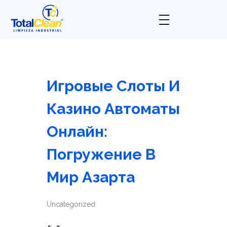
Total Clean
Limpieza industrial
Игровые Слоты И
Казино Автоматы
Онлайн:
Погружение В
Мир Азарта
Uncategorized