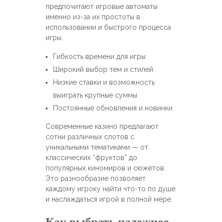
предпочитают игровые автоматы
именно из-за их простоты в
использовании и быстрого процесса
игры.
Гибкость времени для игры
Широкий выбор тем и стилей
Низкие ставки и возможность
выиграть крупные суммы
Постоянные обновления и новинки
Современные казино предлагают
сотни различных слотов с
уникальными тематиками — от
классических “фруктов” до
популярных киномиров и сюжетов.
Это разнообразие позволяет
каждому игроку найти что-то по душе
и наслаждаться игрой в полной мере.
Как выбрать надежное