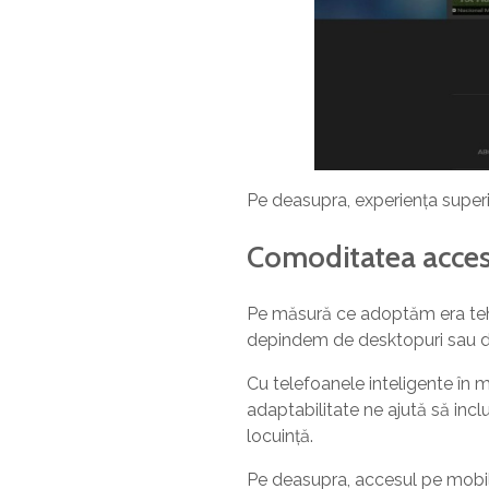
Pe deasupra, experiența superi
Comoditatea acces
Pe măsură ce adoptăm era tehn
depindem de desktopuri sau de
Cu telefoanele inteligente în 
adaptabilitate ne ajută să inc
locuință.
Pe deasupra, accesul pe mobil 