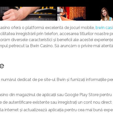
Casino oferă o platformă excelentă de jocuri mobile,
bwin casi
cilitatea înregistrării prin telefon, accesarea titlurilor noastre
răm diversele caracteristici și beneficii ale acestei experie
pul petrecut la Bwin Casino. Să aruncăm o privire mai atentă
ie
i numărul dedicat de pe site-ul Bwin și furnizați informațiile p
asino din magazinul de aplicații sau Google Play Store pentru
de autentificare existente sau înregistrați un cont nou direct p
la internet și actualizează aplicația pentru cea mai bună exper