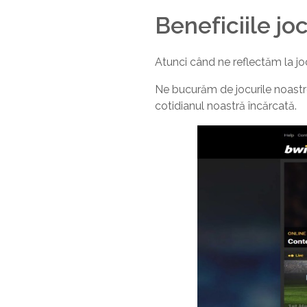
Beneficiile jo
Atunci când ne reflectăm la jo
Ne bucurăm de jocurile noastre 
cotidianul noastră încărcată.