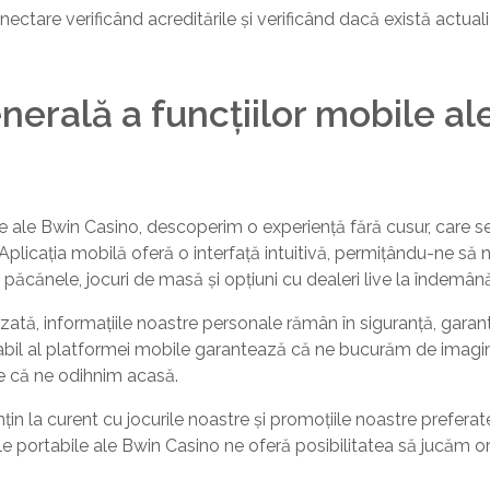
tare verificând acreditările și verificând dacă există actualizăr
erală a funcțiilor mobile al
 ale Bwin Casino, descoperim o experiență fără cusur, care se 
 Aplicația mobilă oferă o interfață intuitivă, permițându-ne să n
păcănele, jocuri de masă și opțiuni cu dealeri live la îndemână
zată, informațiile noastre personale rămân în siguranță, garant
abil al platformei mobile garantează că ne bucurăm de imagini d
fie că ne odihnim acasă.
țin la curent cu jocurile noastre și promoțiile noastre preferat
le portabile ale Bwin Casino ne oferă posibilitatea să jucăm o