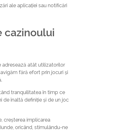
i ale aplicației sau notificări
e cazinoului
adresează atât utilizatorilor
avigăm fără efort prin jocuri și
.
ând tranquilitatea în timp ce
e înaltă definiție și de un joc
e, creșterea implicarea
riunde, oricând, stimulându-ne