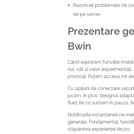
Rezolvați problemele de conec
de pe server.
Prezentare gen
Bwin
Când explorăm funcțiile mobile
noi, cât și celor experimentați.
promoții. Putem accesa mii de 
Cu opțiuni de conectare securi
jucăm. În plus, designul adapt
fluid, fie că suntem în pauză, 
Notificările instantanee ne men
generală. Fundamental, funcții
stăpânirea experienței de joc.