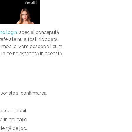
no login
, special concepută
 preferate nu a fost niciodată
nțe mobile, vom descoperi cum
 la ce ne așteaptă în această
ersonale și confirmarea
 acces mobil.
rin aplicație.
iență de joc.