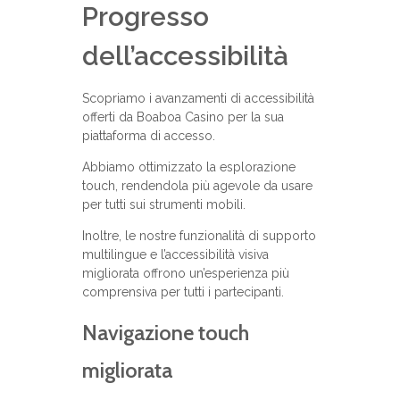
Progresso
dell’accessibilità
Scopriamo i avanzamenti di accessibilità
offerti da Boaboa Casino per la sua
piattaforma di accesso.
Abbiamo ottimizzato la esplorazione
touch, rendendola più agevole da usare
per tutti sui strumenti mobili.
Inoltre, le nostre funzionalità di supporto
multilingue e l’accessibilità visiva
migliorata offrono un’esperienza più
comprensiva per tutti i partecipanti.
Navigazione touch
migliorata