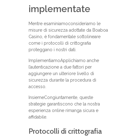
implementate
Mentre esaminiamoconsideriamo le
misure di sicurezza adottate da Boaboa
Casino, è fondamentale sottolineare
come i protocolli di crittografia
proteggano i nostri dati.
ImplementiamoApplichiamo anche
l’autenticazione a due fattori per
aggiungere un ulteriore livello di
sicurezza durante la procedura di
accesso.
InsiemeCongiuntamente, queste
strategie garantiscono che la nostra
esperienza online rimanga sicura e
affidabile.
Protocolli di crittografia