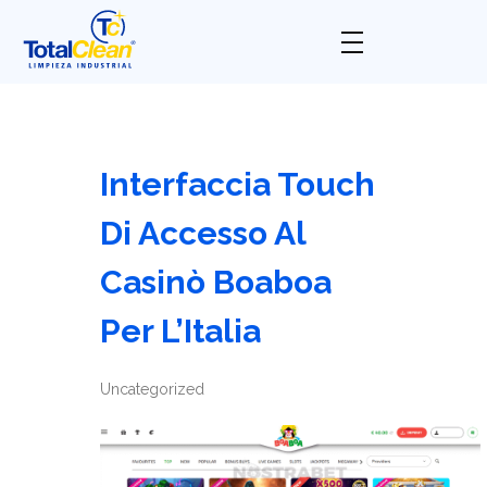
Total Clean
Limpieza industrial
Interfaccia Touch
Di Accesso Al
Casinò Boaboa
Per L’Italia
Uncategorized