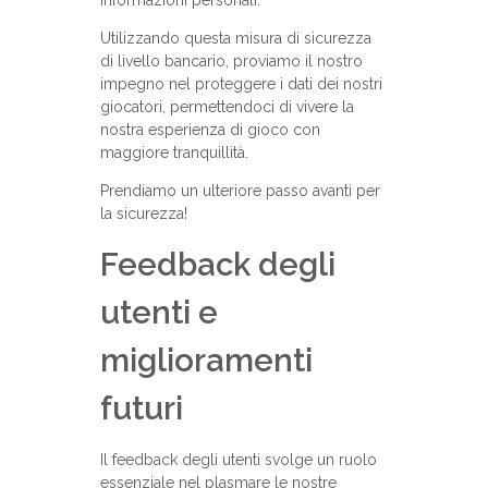
informazioni personali.
Utilizzando questa misura di sicurezza
di livello bancario, proviamo il nostro
impegno nel proteggere i dati dei nostri
giocatori, permettendoci di vivere la
nostra esperienza di gioco con
maggiore tranquillità.
Prendiamo un ulteriore passo avanti per
la sicurezza!
Feedback degli
utenti e
miglioramenti
futuri
Il feedback degli utenti svolge un ruolo
essenziale nel plasmare le nostre