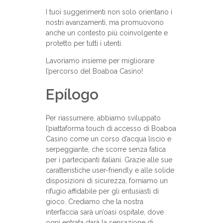
I tuoi suggerimenti non solo orientano i
nostri avanzamenti, ma promuovono
anche un contesto più coinvolgente e
protetto per tutti i utenti.
Lavoriamo insieme per migliorare
l’percorso del Boaboa Casino!
Epílogo
Per riassumere, abbiamo sviluppato
l’piattaforma touch di accesso di Boaboa
Casino come un corso d’acqua liscio e
serpeggiante, che scorre senza fatica
per i partecipanti italiani. Grazie alle sue
caratteristiche user-friendly e alle solide
disposizioni di sicurezza, forniamo un
rifugio affidabile per gli entusiasti di
gioco. Crediamo che la nostra
interfaccia sarà un’oasi ospitale, dove
ogni entrata darà la sensazione di