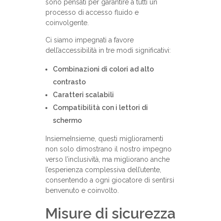
sono pensati per garantire a tutti un
processo di accesso fluido e
coinvolgente.
Ci siamo impegnati a favore
dell’accessibilità in tre modi significativi:
Combinazioni di colori ad alto
contrasto
Caratteri scalabili
Compatibilità con i lettori di
schermo
InsiemeInsieme, questi miglioramenti
non solo dimostrano il nostro impegno
verso l’inclusività, ma migliorano anche
l’esperienza complessiva dell’utente,
consentendo a ogni giocatore di sentirsi
benvenuto e coinvolto.
Misure di sicurezza