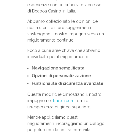
esperienze con l’interfaccia di accesso
di Boaboa Casino in Italia.
Abbiamo collezionato le opinioni dei
nostri utenti e i loro suggerimenti
sostengono il nostro impegno verso un
miglioramento continuo.
Ecco alcune aree chiave che abbiamo
individuato per il miglioramento:
Navigazione semplificata
Opzioni di personalizzazione
Funzionalità di sicurezza avanzate
Queste modifiche dimostrano il nostro
impegno nel
tracxn.com
fornire
un’esperienza di gioco superiore.
Mentre applichiamo questi
miglioramenti, incoraggiamo un dialogo
perpetuo con la nostra comunità.