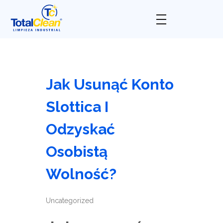
Total Clean
Limpieza industrial
Jak Usunąć Konto
Slottica I
Odzyskać
Osobistą
Wolność?
Uncategorized