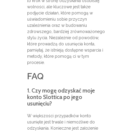
to krok w stronę odzyskania osobistej
wolności, ale kluczowe jest także
podjęcie działań, które pomogą w
uświadomieniu sobie przyczyn
uzależnienia oraz w budowaniu
zdrowszego, bardziej zrównoważonego
stylu życia. Niezależnie od powodów,
które prowadzą do usunięcia konta,
pamiętaj, że istnieją dostępne wsparcia i
metody, które pomogą ci w tym
procesie.
FAQ
1. Czy mogę odzyskać moje
konto Slottica po jego
usunięciu?
W większości przypadków konto
usunięte jest trwale i niemożliwe do
odzyskania. Konieczne jest założenie