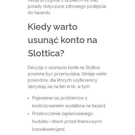
swoją przygodę z tą platformą oraz
porady dotyczące zdrowego podejścia
do hazardu.
Kiedy warto
usunąć konto na
Slottica?
Decyzja o usunięciu konta na Slottica
powinna być przemyślana. Istnieje wiele
powodów, dla których użytkownicy
decydują się na ten krok, w tym:
Pojawienie się problemów z
kontrolowaniem wydatków na hazard.
Przekroczenie zaplanowanego
budżetu i strach przed finansowymi
konsekwencjami.