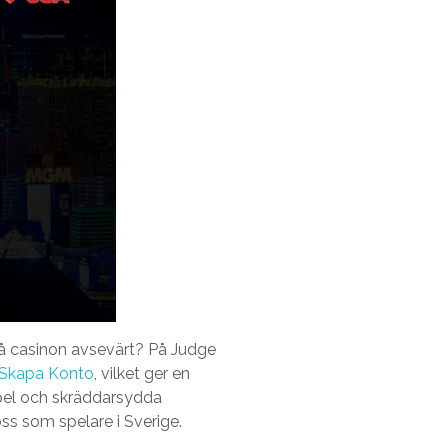
 på casinon avsevärt? På Judge
Skapa Konto
, vilket ger en
spel och skräddarsydda
oss som spelare i Sverige.