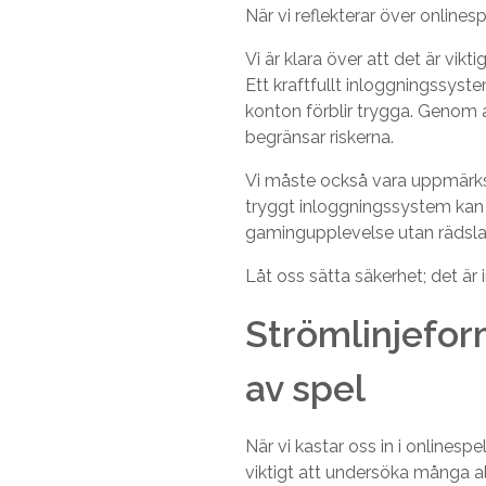
När vi reflekterar över online
Vi är klara över att det är vik
Ett kraftfullt inloggningssyste
konton förblir trygga. Genom 
begränsar riskerna.
Vi måste också vara uppmärks
tryggt inloggningssystem kan 
gamingupplevelse utan rädsla 
Låt oss sätta säkerhet; det är
Strömlinjefor
av spel
När vi kastar oss in i onlinespe
viktigt att undersöka många al