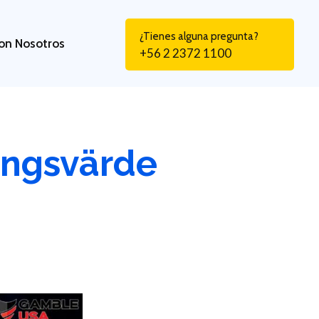
¿Tienes alguna pregunta?
on Nosotros
+56 2 2372 1100
ingsvärde