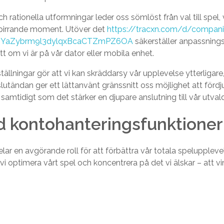
 rationella utformningar leder oss sömlöst från val till spel, v
vpirrande moment. Utöver det
https://tracxn.com/d/compani
zjYaZybrm9l3dylqxBcaCTZmPZ6OA
säkerställer anpassnings
 om vi är på vår dator eller mobila enhet.
ställningar gör att vi kan skräddarsy vår upplevelse ytterligare
slutändan ger ett lättanvänt gränssnitt oss möjlighet att fördju
 samtidigt som det stärker en djupare anslutning till vår utval
 kontohanteringsfunktioner
ar en avgörande roll för att förbättra vår totala speluppleve
vi optimera vårt spel och koncentrera på det vi älskar – att vi