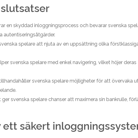
slutsatser
ar en skyddad inloggningsprocess och bevarar svenska spel
a autentiseringsåtgärder.
venska spelare att njuta av en uppsättning olika förstklassiga
jälper svenska spelare med enkel navigering, vilket höjer der
illhandahåller svenska spelare möjligheter för att övervaka ut
pelande.
ger svenska spelare chanser att maximera sin bankrulle, förl
 ett säkert inloggningssyst