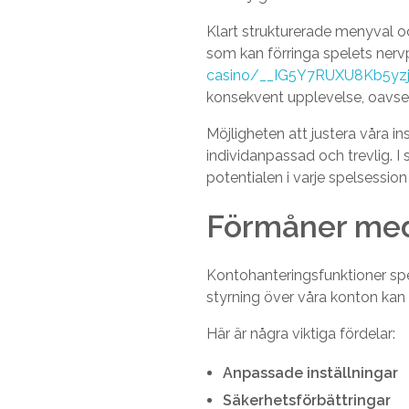
Klart strukturerade menyval och
som kan förringa spelets ner
casino/__IG5Y7RUXU8Kb5y
konsekvent upplevelse, oavsett
Möjligheten att justera våra in
individanpassad och trevlig. I 
potentialen i varje spelsession
Förmåner med
Kontohanteringsfunktioner spel
styrning över våra konton kan 
Här är några viktiga fördelar:
Anpassade inställningar
Säkerhetsförbättringar