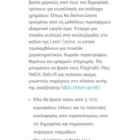
βρείτε μερικούς από τους πιο δημοφιλείς
τρόπους για συναλλαγές και ανάληψη
χρημάτων. Όπως θα διαπιστώσετε,
ορισμένες από τις μεθόδους προσφέρουν
εξαιρετικά υψηλά όρια. Υπάρχει μια
ποικίλη συλλογή από κουλοχέρηδες στο
καζίνο της Leon Casino, οι οποίοι
περιλαμβάνουν μια ποικιλία
χαρακτηριστικών, δωρεάν περιστροφών,
θεμάτων και γραμμών πληρωμής. Θα
μπορέσετε να βρείτε τους Pragmatic Play,
NeEnt, Betsoft και πολλούς ακόμη
γνωστούς παρόχους στο πλαίσιο αυτής
της αναζήτησης
https://leon-gr.net/
.
Εδώ θα βρείτε πάνω από 3. 000
κορυφαίους τίτλους και τις τελευταίες
κυκλοφορίες από περισσότερους από
40 δημοφιλείς και σημαντικούς
παρόχους παιχνιδιών.
Θα μπορέσετε να βρείτε τους