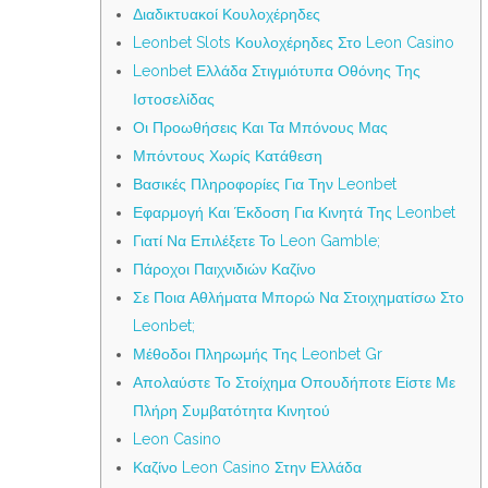
Διαδικτυακοί Κουλοχέρηδες
Leonbet Slots Κουλοχέρηδες Στο Leon Casino
Leonbet Ελλάδα Στιγμιότυπα Οθόνης Της
Ιστοσελίδας
Οι Προωθήσεις Και Τα Μπόνους Μας
Μπόντους Χωρίς Κατάθεση
Βασικές Πληροφορίες Για Την Leonbet
Εφαρμογή Και Έκδοση Για Κινητά Της Leonbet
Γιατί Να Επιλέξετε Το Leon Gamble;
Πάροχοι Παιχνιδιών Καζίνο
Σε Ποια Αθλήματα Μπορώ Να Στοιχηματίσω Στο
Leonbet;
Μέθοδοι Πληρωμής Της Leonbet Gr
Απολαύστε Το Στοίχημα Οπουδήποτε Είστε Με
Πλήρη Συμβατότητα Κινητού
Leon Casino
Καζίνο Leon Casino Στην Ελλάδα