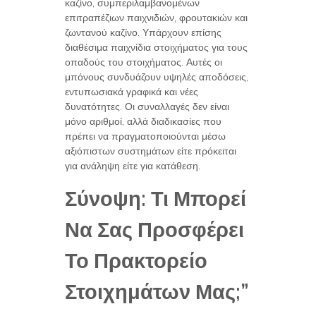
καζίνο, συμπεριλαμβανομένων
επιτραπέζιων παιχνιδιών, φρουτακιών και
ζωντανού καζίνο. Υπάρχουν επίσης
διαθέσιμα παιχνίδια στοιχήματος για τους
οπαδούς του στοιχήματος. Αυτές οι
μπόνους συνδυάζουν υψηλές αποδόσεις,
εντυπωσιακά γραφικά και νέες
δυνατότητες. Οι συναλλαγές δεν είναι
μόνο αριθμοί, αλλά διαδικασίες που
πρέπει να πραγματοποιούνται μέσω
αξιόπιστων συστημάτων είτε πρόκειται
για ανάληψη είτε για κατάθεση.
Σύνοψη: Τι Μπορεί
Να Σας Προσφέρει
Το Πρακτορείο
Στοιχημάτων Μας;”