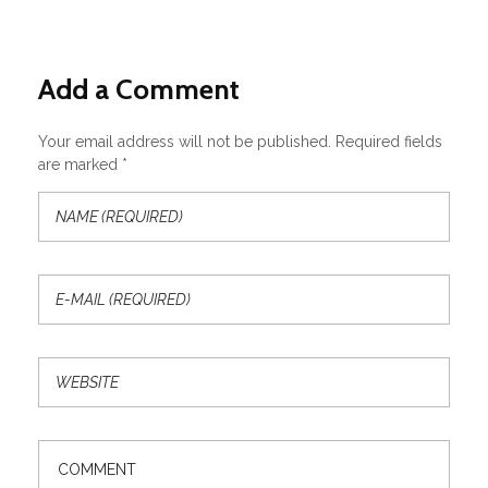
Add a Comment
Your email address will not be published. Required fields
are marked *