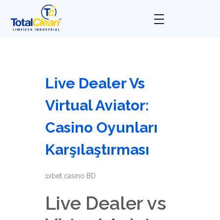
Total Clean
Limpieza industrial
Live Dealer Vs
Virtual Aviator:
Casino Oyunları
Karşılaştırması
1xbet casino BD
Live Dealer vs