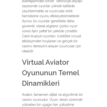
avantajlarından biridir. Teknolojik altyapı
sayesinde oyunlar yüksek kalitede
yayınlanmakta ve oyuncular anlık
hamlelerle oyunu etkileyebilmektedir.
Ayrıca, bu oyunlar genellikle daha
güvenilir olarak algılanır çünkü oyun
süreci tam şeffaf bir şekilde yönetilir.
Canlı krupiye oyunları, özellikle sosyal
etkileşimden hoşlanan ve gerçek bir
casino deneyimi arayan oyuncular için
idealdir.
Virtual Aviator
Oyununun Temel
Dinamikleri
Aviator, tamamen dijital ve algoritmik bir
casino oyunudur. Oyun, ekran üzerinde
yükselen bir uçağın her yükselme