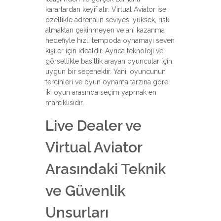
kararlardan keyif alır. Virtual Aviator ise
özellikle adrenalin seviyesi yüksek, risk
almaktan çekinmeyen ve ani kazanma
hedefiyle hızlı tempoda oynamayı seven
kişiler için idealdir. Ayrıca teknoloji ve
görsellikte basitlik arayan oyuncular için
uygun bir seçenektir. Yani, oyuncunun
tercihleri ve oyun oynama tarzına göre
iki oyun arasında seçim yapmak en
mantıklısıdır.
Live Dealer ve
Virtual Aviator
Arasındaki Teknik
ve Güvenlik
Unsurları