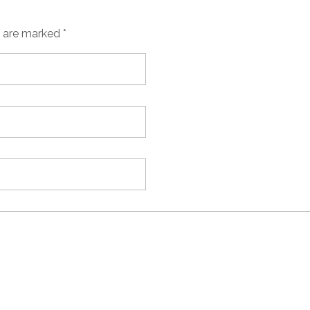
s are marked *