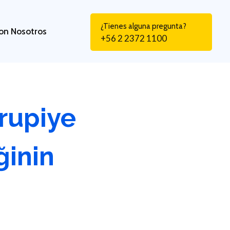
¿Tienes alguna pregunta?
on Nosotros
+56 2 2372 1100
rupiye
ğinin