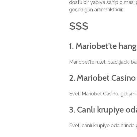
dostu bir yapıya sahip olması g
geçen gün artırmaktadır.
SSS
1. Mariobet’te hang
Mariobet’te rulet, blackjack, ba
2. Mariobet Casino
Evet, Mariobet Casino, gelişmiş
3. Canlı krupiye od
Evet, canlı krupiye odalarınd