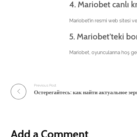
4. Mariobet canlı k
Mariobet’in resmi web sitesi ve
5. Mariobet’teki bon
Mariobet, oyuncularına hoş ge
Previous Post
Остерегайтесь: как найти актуальное зер
Add a Comment