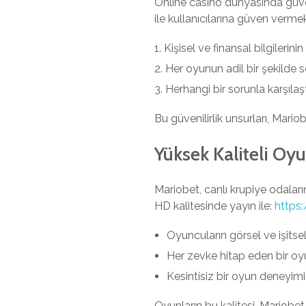
Online casino dünyasında güvenl
ile kullanıcılarına güven verme
Kişisel ve finansal bilgilerini
Her oyunun adil bir şekilde s
Herhangi bir sorunla karşılaşt
Bu güvenilirlik unsurları, Mari
Yüksek Kaliteli Oy
Mariobet, canlı krupiye odaları
HD kalitesinde yayın ile:
https
Oyuncuların görsel ve işitse
Her zevke hitap eden bir oy
Kesintisiz bir oyun deneyim
Oyunların bu kalitesi, Mariobet