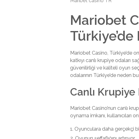
Maribet casino TR
Mariobet C
Türkiye’de 
Mariobet Casino, Türkiye’de on
katkıyı canlı krupiye odaları sa
güvenilirliği ve kaliteli oyun 
odalarının Türkiye’de neden bu
Canlı Krupiye
Mariobet Casino’nun canlı krup
oynama imkanı, kullanıcıları on
Oyunculara daha gerçekçi bir
Oyunun şeffaflığını artırıyor.