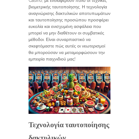
Casino, με ενδιαφέρουν πολύ οι τεχνικές
βιομετρικής ταυτοποίησης. Η τεχνολογία
αναγνώρισης δακτυλικών αποτυπωμάτων
και ταυτοποίησης προσώπου προσφέρει
ευκολία και ενισχυμένη ασφάλεια που
μπορεί να μην διαθέτουν οι συμβατικές
μέθοδοι. Είναι συναρπαστικό να
σκεφτόμαστε πώς αυτές οι νεωτερισμοί
θα μπορούσαν να μεταμορφώσουν την
εμπειρία παιχνιδιού μας!
Τεχνολογία ταυτοποίησης
δακτυλικών