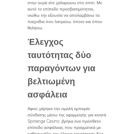
στην ουρά είτε χαλαρώνω στο σπίτι. Με
αυτό το επίπεδο προσβασιμότητας,
νιώθω την εξουσία να απολαμβάνω τα
παιχνίδια που λατρεύω, όποτε και όπου
θελήσω.
Έλεγχος
ταυτότητας δύο
παραγόντων για
βελτιωμένη
ασφάλεια
Αφού χάρηκα την ομαλή εμπειρία
σύνδεσης μέσω της εφαρμογής για κινητά
Spinanga Casino, βρήκα ένα πρόσθετο
επίπεδο ασφάλειας που πραγματικά με
καθησυχάζει: τον έλεγχο ταυτότητας δύο