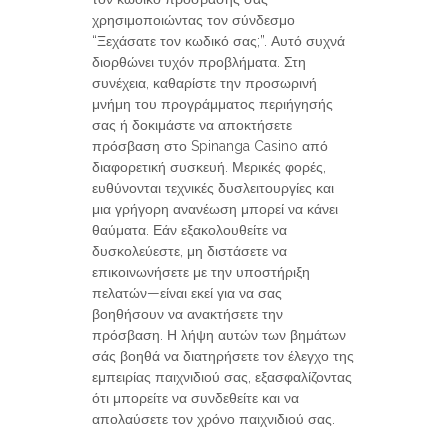
χρησιμοποιώντας τον σύνδεσμο
“Ξεχάσατε τον κωδικό σας;”. Αυτό συχνά
διορθώνει τυχόν προβλήματα. Στη
συνέχεια, καθαρίστε την προσωρινή
μνήμη του προγράμματος περιήγησής
σας ή δοκιμάστε να αποκτήσετε
πρόσβαση στο Spinanga Casino από
διαφορετική συσκευή. Μερικές φορές,
ευθύνονται τεχνικές δυσλειτουργίες και
μια γρήγορη ανανέωση μπορεί να κάνει
θαύματα. Εάν εξακολουθείτε να
δυσκολεύεστε, μη διστάσετε να
επικοινωνήσετε με την υποστήριξη
πελατών—είναι εκεί για να σας
βοηθήσουν να ανακτήσετε την
πρόσβαση. Η λήψη αυτών των βημάτων
σάς βοηθά να διατηρήσετε τον έλεγχο της
εμπειρίας παιχνιδιού σας, εξασφαλίζοντας
ότι μπορείτε να συνδεθείτε και να
απολαύσετε τον χρόνο παιχνιδιού σας.