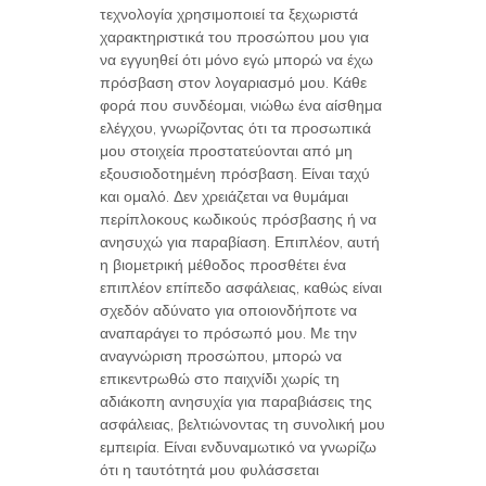
τεχνολογία χρησιμοποιεί τα ξεχωριστά
χαρακτηριστικά του προσώπου μου για
να εγγυηθεί ότι μόνο εγώ μπορώ να έχω
πρόσβαση στον λογαριασμό μου. Κάθε
φορά που συνδέομαι, νιώθω ένα αίσθημα
ελέγχου, γνωρίζοντας ότι τα προσωπικά
μου στοιχεία προστατεύονται από μη
εξουσιοδοτημένη πρόσβαση. Είναι ταχύ
και ομαλό. Δεν χρειάζεται να θυμάμαι
περίπλοκους κωδικούς πρόσβασης ή να
ανησυχώ για παραβίαση. Επιπλέον, αυτή
η βιομετρική μέθοδος προσθέτει ένα
επιπλέον επίπεδο ασφάλειας, καθώς είναι
σχεδόν αδύνατο για οποιονδήποτε να
αναπαράγει το πρόσωπό μου. Με την
αναγνώριση προσώπου, μπορώ να
επικεντρωθώ στο παιχνίδι χωρίς τη
αδιάκοπη ανησυχία για παραβιάσεις της
ασφάλειας, βελτιώνοντας τη συνολική μου
εμπειρία. Είναι ενδυναμωτικό να γνωρίζω
ότι η ταυτότητά μου φυλάσσεται