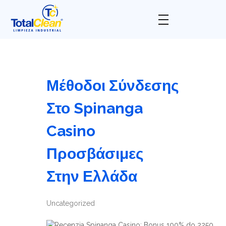
Total Clean
Limpieza industrial
Μέθοδοι Σύνδεσης
Στο Spinanga
Casino
Προσβάσιμες
Στην Ελλάδα
Uncategorized