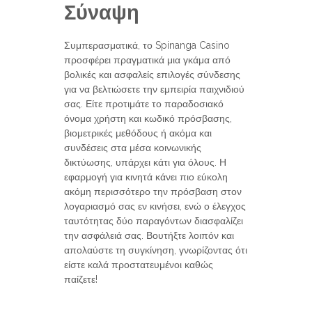
Σύναψη
Συμπερασματικά, το Spinanga Casino
προσφέρει πραγματικά μια γκάμα από
βολικές και ασφαλείς επιλογές σύνδεσης
για να βελτιώσετε την εμπειρία παιχνιδιού
σας. Είτε προτιμάτε το παραδοσιακό
όνομα χρήστη και κωδικό πρόσβασης,
βιομετρικές μεθόδους ή ακόμα και
συνδέσεις στα μέσα κοινωνικής
δικτύωσης, υπάρχει κάτι για όλους. Η
εφαρμογή για κινητά κάνει πιο εύκολη
ακόμη περισσότερο την πρόσβαση στον
λογαριασμό σας εν κινήσει, ενώ ο έλεγχος
ταυτότητας δύο παραγόντων διασφαλίζει
την ασφάλειά σας. Βουτήξτε λοιπόν και
απολαύστε τη συγκίνηση, γνωρίζοντας ότι
είστε καλά προστατευμένοι καθώς
παίζετε!