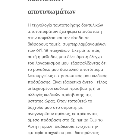
αποτυπωμάτων
Η τεχνολογία ταυτοποίησης δακτυλικών
αποτυπωμάτων έχει φέρει επανάσταση
στην ασφάλεια και την είσοδο σε
διάφορους τομείς, συμπεριλαμβανομένων
των online παιχνιδιών. Εκτιμώ το πώς
αυτή η μέθοδος μου δίνει άμεση έλεγχο
του λογαριασμού μου, εξασφαλίζοντας ότι
το μοναδικό μου δακτυλικό αποτύπωμα
λειτουργεί ως ο προσωπικός μου κωδικός
πρόσβασης. Είναι εξαιρετικά άνετο—τέλος
οι ξεχασμένοι κωδικοί πρόσβασης ή οι
αλλαγές κωδικών πρόσβασης της
ύστατης ώρας. Όταν τοποθετώ το
δάχτυλό μου στο σαρωτή, με
αναγνωρίζουν αμέσως, επιτρέποντας
άμεσο πρόσβαση στο Spinanga Casino.
Αυτή η ομαλή διαδικασία ενισχύει την
εμπειρία παιχνιδιού μου, διατηρώντας