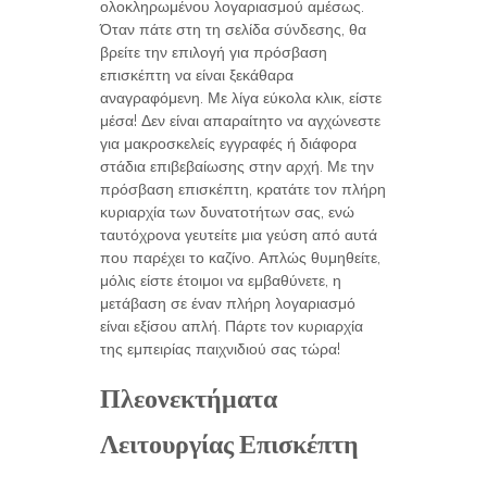
ολοκληρωμένου λογαριασμού αμέσως.
Όταν πάτε στη τη σελίδα σύνδεσης, θα
βρείτε την επιλογή για πρόσβαση
επισκέπτη να είναι ξεκάθαρα
αναγραφόμενη. Με λίγα εύκολα κλικ, είστε
μέσα! Δεν είναι απαραίτητο να αγχώνεστε
για μακροσκελείς εγγραφές ή διάφορα
στάδια επιβεβαίωσης στην αρχή. Με την
πρόσβαση επισκέπτη, κρατάτε τον πλήρη
κυριαρχία των δυνατοτήτων σας, ενώ
ταυτόχρονα γευτείτε μια γεύση από αυτά
που παρέχει το καζίνο. Απλώς θυμηθείτε,
μόλις είστε έτοιμοι να εμβαθύνετε, η
μετάβαση σε έναν πλήρη λογαριασμό
είναι εξίσου απλή. Πάρτε τον κυριαρχία
της εμπειρίας παιχνιδιού σας τώρα!
Πλεονεκτήματα
Λειτουργίας Επισκέπτη