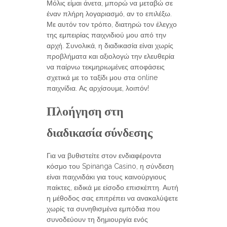
Μόλις είμαι άνετα, μπορώ να μεταβώ σε
έναν πλήρη λογαριασμό, αν το επιλέξω.
Με αυτόν τον τρόπο, διατηρώ τον έλεγχο
της εμπειρίας παιχνιδιού μου από την
αρχή. Συνολικά, η διαδικασία είναι χωρίς
προβλήματα και αξιολογώ την ελευθερία
να παίρνω τεκμηριωμένες αποφάσεις
σχετικά με το ταξίδι μου στα online
παιχνίδια. Ας αρχίσουμε, λοιπόν!
Πλοήγηση στη
διαδικασία σύνδεσης
Για να βυθιστείτε στον ενδιαφέροντα
κόσμο του Spinanga Casino, η σύνδεση
είναι παιχνιδάκι για τους καινούργιους
παίκτες, ειδικά με είσοδο επισκέπτη. Αυτή
η μέθοδος σας επιτρέπει να ανακαλύψετε
χωρίς τα συνηθισμένα εμπόδια που
συνοδεύουν τη δημιουργία ενός