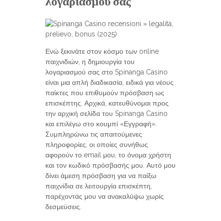
λογαριασμού σας
Ενώ ξεκινάτε στον κόσμο των online
παιχνιδιών, η δημιουργία του
λογαριασμού σας στο Spinanga Casino
είναι μια απλή διαδικασία, ειδικά για νέους
παίκτες που επιθυμούν πρόσβαση ως
επισκέπτης. Αρχικά, κατευθύνομαι προς
την αρχική σελίδα του Spinanga Casino
και επιλέγω στο κουμπί «Εγγραφή».
Συμπληρώνω τις απαιτούμενες
πληροφορίες, οι οποίες συνήθως
αφορούν το email μου, το όνομα χρήστη
και τον κωδικό πρόσβασής μου. Αυτό μου
δίνει άμεση πρόσβαση για να παίξω
παιχνίδια σε λειτουργία επισκέπτη,
παρέχοντάς μου να ανακαλύψω χωρίς
δεσμεύσεις.