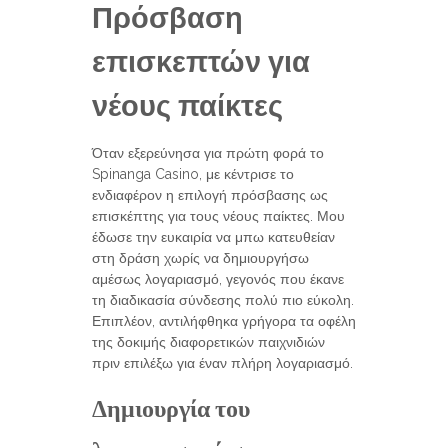
Πρόσβαση
επισκεπτών για
νέους παίκτες
Όταν εξερεύνησα για πρώτη φορά το
Spinanga Casino, με κέντρισε το
ενδιαφέρον η επιλογή πρόσβασης ως
επισκέπτης για τους νέους παίκτες. Μου
έδωσε την ευκαιρία να μπω κατευθείαν
στη δράση χωρίς να δημιουργήσω
αμέσως λογαριασμό, γεγονός που έκανε
τη διαδικασία σύνδεσης πολύ πιο εύκολη.
Επιπλέον, αντιλήφθηκα γρήγορα τα οφέλη
της δοκιμής διαφορετικών παιχνιδιών
πριν επιλέξω για έναν πλήρη λογαριασμό.
Δημιουργία του