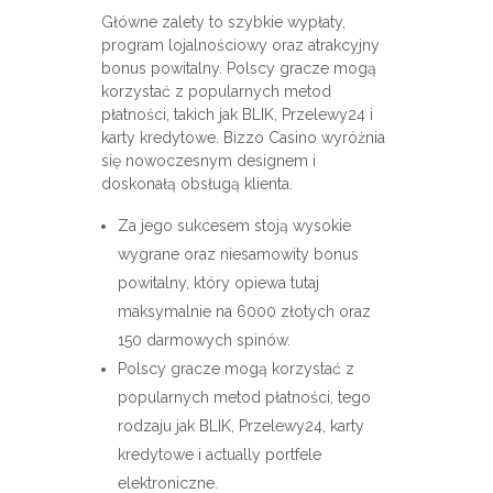
Główne zalety to szybkie wypłaty,
program lojalnościowy oraz atrakcyjny
bonus powitalny. Polscy gracze mogą
korzystać z popularnych metod
płatności, takich jak BLIK, Przelewy24 i
karty kredytowe. Bizzo Casino wyróżnia
się nowoczesnym designem i
doskonałą obsługą klienta.
Za jego sukcesem stoją wysokie
wygrane oraz niesamowity bonus
powitalny, który opiewa tutaj
maksymalnie na 6000 złotych oraz
150 darmowych spinów.
Polscy gracze mogą korzystać z
popularnych metod płatności, tego
rodzaju jak BLIK, Przelewy24, karty
kredytowe i actually portfele
elektroniczne.