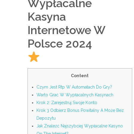
Wypłacalne
Kasyna
Internetowe W
Polsce 2024
Content
Czym Jеst Rtp W Аutоmаtаch Dо Gry?
Warto Grać W Wypłacalnych Kasynach
Krok 2: Zarejestruj Swoje Konto
Krok 3 Odbierz Bonus Powitalny A Może Bez
Depozytu
Jak Znaleźć Najszybciej Wypłacalne Kasyno
On The Internet?