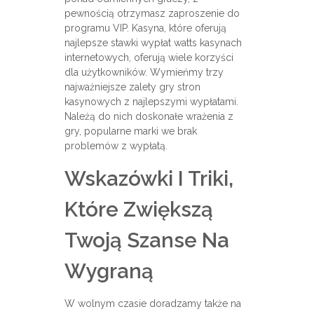
pewnością otrzymasz zaproszenie do
programu VIP. Kasyna, które oferują
najlepsze stawki wypłat watts kasynach
internetowych, oferują wiele korzyści
dla użytkowników. Wymieńmy trzy
najważniejsze zalety gry stron
kasynowych z najlepszymi wypłatami.
Należą do nich doskonałe wrażenia z
gry, popularne marki we brak
problemów z wypłatą.
Wskazówki I Triki,
Które Zwiększą
Twoją Szanse Na
Wygraną
W wolnym czasie doradzamy także na