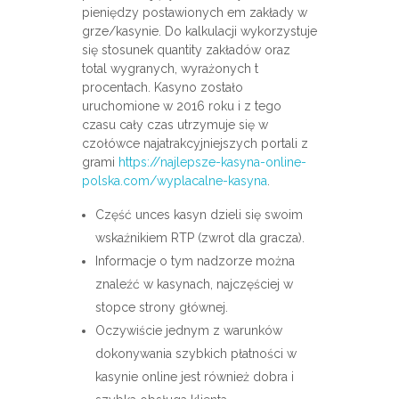
pieniędzy postawionych em zakłady w
grze/kasynie. Do kalkulacji wykorzystuje
się stosunek quantity zakładów oraz
total wygranych, wyrażonych t
procentach. Kasyno zostało
uruchomione w 2016 roku i z tego
czasu cały czas utrzymuje się w
czołówce najatrakcyjniejszych portali z
grami
https://najlepsze-kasyna-online-
polska.com/wyplacalne-kasyna
.
Część unces kasyn dzieli się swoim
wskaźnikiem RTP (zwrot dla gracza).
Informacje o tym nadzorze można
znaleźć w kasynach, najczęściej w
stopce strony głównej.
Oczywiście jednym z warunków
dokonywania szybkich płatności w
kasynie online jest również dobra i