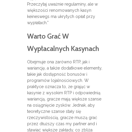
Przeczytaj uważnie regulaminy, ale w
większości renomowanych kasyn
keineswegs ma ukrytych opłat przy
wypłatach.”
Warto Grać W
Wypłacalnych Kasynach
Obejmuje ona zarówno RTP, jak i
wariancję, a także dodatkowe elementy,
takie jak dostępność bonusów i
programów lojalnościowych. W
praktyce oznacza to, że grając w
kasynie z wysokim RTP i odpowiednią
wariancją, gracze mają większe szanse
na osiągnięcie zysków. Jednak, aby
teoretyczne szanse stały się
rzeczywistością, gracze muszą grać
przez dłuższy czas my partner and i
stawiać większe zakłady, co zbliża