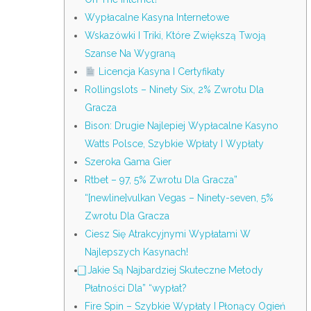
Wypłacalne Kasyna Internetowe
Wskazówki I Triki, Które Zwiększą Twoją
Szanse Na Wygraną
Licencja Kasyna I Certyfikaty
Rollingslots – Ninety Six, 2% Zwrotu Dla
Gracza
Bison: Drugie Najlepiej Wypłacalne Kasyno
Watts Polsce, Szybkie Wpłaty I Wypłaty
Szeroka Gama Gier
Rtbet – 97, 5% Zwrotu Dla Gracza”
“[newline]vulkan Vegas – Ninety-seven, 5%
Zwrotu Dla Gracza
Ciesz Się Atrakcyjnymi Wypłatami W
Najlepszych Kasynach!
⃣ Jakie Są Najbardziej Skuteczne Metody
Płatności Dla” “wypłat?
Fire Spin – Szybkie Wypłaty I Płonący Ogień