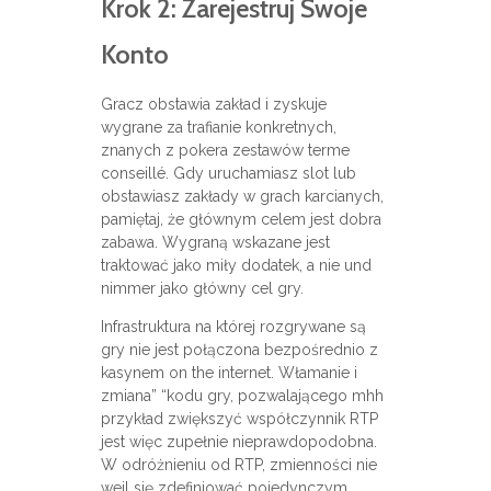
Krok 2: Zarejestruj Swoje
Konto
Gracz obstawia zakład i zyskuje
wygrane za trafianie konkretnych,
znanych z pokera zestawów terme
conseillé. Gdy uruchamiasz slot lub
obstawiasz zakłady w grach karcianych,
pamiętaj, że głównym celem jest dobra
zabawa. Wygraną wskazane jest
traktować jako miły dodatek, a nie und
nimmer jako główny cel gry.
Infrastruktura na której rozgrywane są
gry nie jest połączona bezpośrednio z
kasynem on the internet. Włamanie i
zmiana” “kodu gry, pozwalającego mhh
przykład zwiększyć współczynnik RTP
jest więc zupełnie nieprawdopodobna.
W odróżnieniu od RTP, zmienności nie
weil się zdefiniować pojedynczym