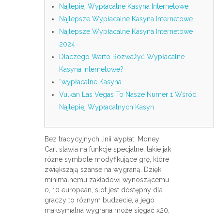
Najlepiej Wypłacalne Kasyna Internetowe
Najlepsze Wypłacalne Kasyna Internetowe
Najlepsze Wypłacalne Kasyna Internetowe
2024
Dlaczego Warto Rozważyć Wypłacalne
Kasyna Internetowe?
“wypłacalne Kasyna
Vulkan Las Vegas To Nasze Numer 1 Wśród
Najlepiej Wypłacalnych Kasyn
Bez tradycyjnych linii wypłat, Money
Cart stawia na funkcje specjalne, takie jak
różne symbole modyfikujące grę, które
zwiększają szanse na wygraną. Dzięki
minimalnemu zakładowi wynoszącemu
0, 10 european, slot jest dostępny dla
graczy to różnym budżecie, a jego
maksymalna wygrana może sięgać x20,