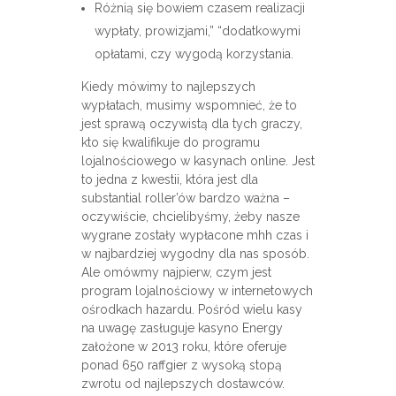
Różnią się bowiem czasem realizacji
wypłaty, prowizjami,” “dodatkowymi
opłatami, czy wygodą korzystania.
Kiedy mówimy to najlepszych
wypłatach, musimy wspomnieć, że to
jest sprawą oczywistą dla tych graczy,
kto się kwalifikuje do programu
lojalnościowego w kasynach online. Jest
to jedna z kwestii, która jest dla
substantial roller’ów bardzo ważna –
oczywiście, chcielibyśmy, żeby nasze
wygrane zostały wypłacone mhh czas i
w najbardziej wygodny dla nas sposób.
Ale omówmy najpierw, czym jest
program lojalnościowy w internetowych
ośrodkach hazardu. Pośród wielu kasy
na uwagę zasługuje kasyno Energy
założone w 2013 roku, które oferuje
ponad 650 raffgier z wysoką stopą
zwrotu od najlepszych dostawców.