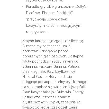
szybka obsługa klienta.
Ponadto gry takie grunzochse „Dolly’s
Dice” we „Platinum Blackjack””
“przyciągają uwagę dzięki
korzystnym kursom i wciągającym
rozgrywkom.
Kasyno funkcjonuje zgodnie z licencją
Curacao my partner and i na jej
podstawie udostępnia ponad
popularnych gier losowych. Dostępne
tytuły pochodzą między innymi od
BGaming, Hacksaw Gaming, Platipus
oraz Pragmatic Play. Użytkownicy
National Casino, którym uda się
osiągnąć ponadprzeciętny wynik, mogą
na stałe zapisać się watts tamtejszej Sali
Sław. Kasyna takie jak Quickwin, Energy
Casino czy Fezbet są znane z
błyskawicznych wypłat, zapewniając
wyjątkowo krótki czas oczekiwania.