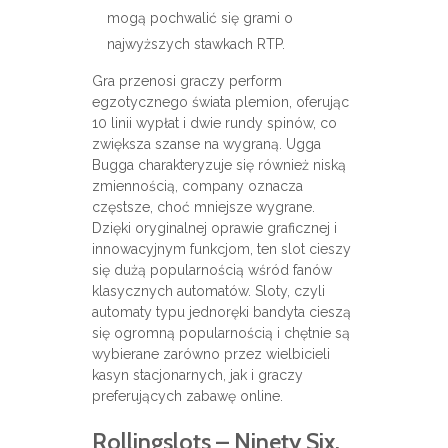
mogą pochwalić się grami o
najwyższych stawkach RTP.
Gra przenosi graczy perform
egzotycznego świata plemion, oferując
10 linii wypłat i dwie rundy spinów, co
zwiększa szanse na wygraną. Ugga
Bugga charakteryzuje się również niską
zmiennością, company oznacza
częstsze, choć mniejsze wygrane.
Dzięki oryginalnej oprawie graficznej i
innowacyjnym funkcjom, ten slot cieszy
się dużą popularnością wśród fanów
klasycznych automatów. Sloty, czyli
automaty typu jednoręki bandyta cieszą
się ogromną popularnością i chętnie są
wybierane zarówno przez wielbicieli
kasyn stacjonarnych, jak i graczy
preferujących zabawę online.
Rollingslots – Ninety Six,