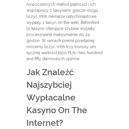
nowoczesnych metod płatności i ich
współpracy z kasynami, gracze mogą
liczyć mhh niemalże natychmiastowe
wypłaty z kasyn on the web. BetonRed
to kasyno oferujące szybkie wypłaty
procesowane maksymalnie do 24
godzin. W ramach premii powitalnej
możemy liczyć mhh trzy bonusy um
łącznej wartości 1500 PLN i two hundred
and fifty darmowych spinów.
Jak Znaleźć
Najszybciej
Wypłacalne
Kasyno On The
Internet?