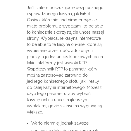
Jeśli zatem poszukujecie bezpiecznego
i sprawdzonego kasyna, jak IviBet
Casino, które nie und nimmer będzie
miało problemu z wypłatami, to be able
to koniecznie skorzystajcie unces naszej
strony. Wypłacalne kasyna internetowe
to be able to te kasyna on-line, które są
wybierane przez doświadczonych
graczy, a jedną unces kluczowych cech
takiej platformy jest wysoki RTP.
Współczynnik RTP to parametr, który
można zastosować zarówno do
jednego konkretnego slotu, jak i really
do całej kasyna internetowego. Możesz
użyć tego parametru, aby wybrać
kasynę online unces najlepszymi
wypłatami, gdzie szanse na wygraną są
większe.
Warto niemniej jednak zawsze
sprawdzić dokładnie regulamin, jak