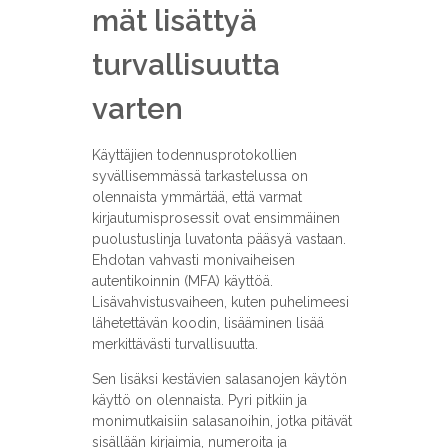
mät lisättyä
turvallisuutta
varten
Käyttäjien todennusprotokollien
syvällisemmässä tarkastelussa on
olennaista ymmärtää, että varmat
kirjautumisprosessit ovat ensimmäinen
puolustuslinja luvatonta pääsyä vastaan.
Ehdotan vahvasti monivaiheisen
autentikoinnin (MFA) käyttöä.
Lisävahvistusvaiheen, kuten puhelimeesi
lähetettävän koodin, lisääminen lisää
merkittävästi turvallisuutta.
Sen lisäksi kestävien salasanojen käytön
käyttö on olennaista. Pyri pitkiin ja
monimutkaisiin salasanoihin, jotka pitävät
sisällään kirjaimia, numeroita ja