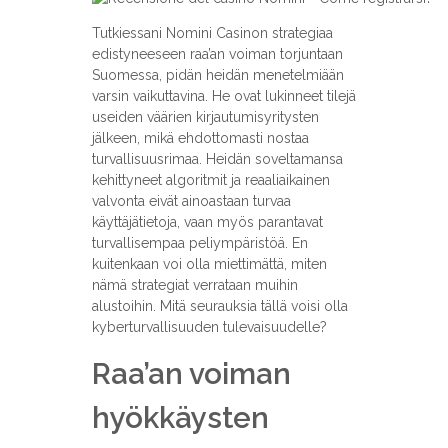
Tutkiessani Nomini Casinon strategiaa
edistyneeseen raa’an voiman torjuntaan
Suomessa, pidän heidän menetelmiään
varsin vaikuttavina. He ovat lukinneet tilejä
useiden väärien kirjautumisyritysten
jälkeen, mikä ehdottomasti nostaa
turvallisuusrimaa. Heidän soveltamansa
kehittyneet algoritmit ja reaaliaikainen
valvonta eivät ainoastaan turvaa
käyttäjätietoja, vaan myös parantavat
turvallisempaa peliympäristöä. En
kuitenkaan voi olla miettimättä, miten
nämä strategiat verrataan muihin
alustoihin. Mitä seurauksia tällä voisi olla
kyberturvallisuuden tulevaisuudelle?
Raa’an voiman
hyökkäysten