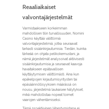
Reaaliaikaiset
valvontajärjestelmät
Varmistaakseen korkeimman
mahdollisen tilin turvallisuuden, Nomini
Casino käyttää välittömiä
valvontajärjestelmiä, jotka seuraavat
tarkasti sisäänkirjautumisia. Tiedän, kuinka
tärkeää on ohjata pelikokemustani, ja
nämä järjestelmät analysoivat aktiivisesti
sisäänkirjautumisia ja seuraavat kaavoja
havaitakseen epätavallisen
käyttäytymisen välittömästi. Aina kun
epäkelpojen kirjautumisyritysten tai
epäsäännöllisyyksien määrässä on
nousu, järjestelmä laukaisee hälytykset,
mikä mahdollistaa nopeat toimet
vaarojen vähentämiseksi.
Tämä proaktiivinen lähestymistapa ei