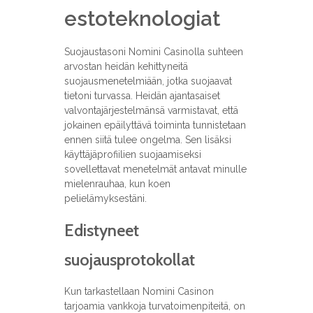
estoteknologiat
Suojaustasoni Nomini Casinolla suhteen
arvostan heidän kehittyneitä
suojausmenetelmiään, jotka suojaavat
tietoni turvassa. Heidän ajantasaiset
valvontajärjestelmänsä varmistavat, että
jokainen epäilyttävä toiminta tunnistetaan
ennen siitä tulee ongelma. Sen lisäksi
käyttäjäprofiilien suojaamiseksi
sovellettavat menetelmät antavat minulle
mielenrauhaa, kun koen
pelielämyksestäni.
Edistyneet
suojausprotokollat
Kun tarkastellaan Nomini Casinon
tarjoamia vankkoja turvatoimenpiteitä, on