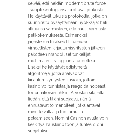
selvää, että heidän modernit brute force
-suojateknologiansa erottuvat joukosta.
He käyttävät lukuisia protokollia, jotka on
suunniteltu pysäyttämään hyökkääjät heti
alkuunsa varmistaen, että nautit varmasta
pelikokemuksesta. Esimerkiksi
järjestelmä lukitsee tilit useiden
virheellisten kirjautumisyritysten jälkeen,
pakottaen mahdolliset tunkeilijat
miettimään strategiaansa uudelleen.
Lisäksi he käyttävät edistyneitä
algoritmeja, jotka analysoivat
kirjautumisyritysten kuvioita, jolloin
kasino voi tunnistaa ja reagoida nopeasti
todennäköisiin uhkiin. Arvostan sitä, että
tiedän, että tiliäni suojaavat nämä
ennustavat toimenpiteet, jotka antavat
minulle valtaa ja luottamusta
pelaamiseen. Nomini Casinon avulla voin
keskittyä hauskanpitoon ja tuntea oloni
suojatuksi.