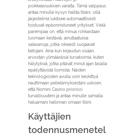
poikkeavuuksien varalta. Tämä valppaus
antaa minulle kyvyn hallita tiliäni, sillä
järjestelmä lukitsee automaattisesti
toistuvat epäonnistuneet yritykset. Vielä
parempaa on, että minua rohkaistaan
luomaan kestäviä, ainutlaatuisia
salasanoja, jotka oikeasti suojaavat
tietojani. Aina kun kirjaudun sisään,
arvostan ylimääräisiä turvatoimia, kuten
hälytyksiä, jotka pitävät minut ajan tasalla
epäilyttävistä toimista. Näiden
teknologioiden avulla voin keskittyä
nauttimaan pelielämyksestäni uskoen,
että Nomini Casino priorisoi
turvallisuuteni ja antaa minulle samalla
haluamani hallinnan omaan tiliini.
Käyttäjien
todennusmenetel