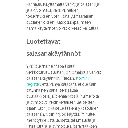
kannalta. Käyttämällä vahvoja salasanoja
ja aktivoimalla kaksivaiheisen
todennuksen voin lisätä ylimääräisen
suojakerroksen. Katsotaanpa, miten
nämä käytännöt voivat oikeasti vaikuttaa.
Luotettavat
salasanakäytännöt
Yksi olennainen tapa lisätä
verkkoturvallisuuttani on omaksua vahvat
salasanakäytännöt. Tiedän,
nomini
register
, että vahva salasana ei ole vain
satunnainen sana; se sisältää
suuraakkosia ja pienaakkosia, numeroita
ja symbolit. Yksinkertaisten lauseiden
sijaan luon jokaiselle tililleni yksilöllisen
salasanan. Voin myös käyttää minulle
merkityksellistä lausetta tai ilmausta ja
liittää lukuja ja symboleja parantaakseni