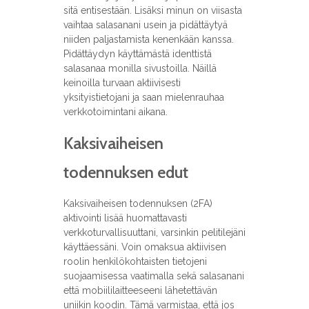
sitä entisestään. Lisäksi minun on viisasta
vaihtaa salasanani usein ja pidättäytyä
niiden paljastamista kenenkään kanssa.
Pidättäydyn käyttämästä identtistä
salasanaa monilla sivustoilla. Näillä
keinoilla turvaan aktiivisesti
yksityistietojani ja saan mielenrauhaa
verkkotoimintani aikana.
Kaksivaiheisen
todennuksen edut
Kaksivaiheisen todennuksen (2FA)
aktivointi lisää huomattavasti
verkkoturvallisuuttani, varsinkin pelitilejäni
käyttäessäni. Voin omaksua aktiivisen
roolin henkilökohtaisten tietojeni
suojaamisessa vaatimalla sekä salasanani
että mobiililaitteeseeni lähetettävän
uniikin koodin. Tämä varmistaa, että jos