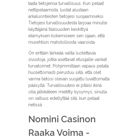
taata tietojensa turvallisuus. Kun pelaat
nettipelaamista, luotat alustaan
arkaluonteisten tietojesi suojaamiseksi.
Tietojesi turvallisuudesta tarjoaa minulle
käyttäjänä tilaisuuden keskittyä
elämyksen kokemiseen sen sijaan, että
murehtisin mahdollisista vaaroista.
On erittäin tärkeää valita luotettavia
sivustoja, jotka asettavat etusijalle vankat
turvatoimet. Pohjimmiltaan vapaus pelata
huolettomasti perustuu siitä, että olet
varma tietosi olevan suojattu luvattomalta
pääsyltä. Turvallisuutesi ei pitäisi ikinä
olla jälkikäteen mietitty kysymys; sinulla
on valtuus edellyttää sitä, kun pelaat
netissä.
Nomini Casinon
Raaka Voima -