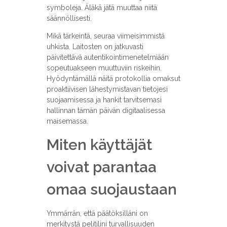
symboleja. Äläkä jätä muuttaa niitä
säännöllisesti.
Mikä tärkeintä, seuraa viimeisimmistä
uhkista. Laitosten on jatkuvasti
päivitettävä autentikointimenetelmiään
sopeutuakseen muuttuviin riskeihin.
Hyödyntämällä näitä protokollia omaksut
proaktiivisen lähestymistavan tietojesi
suojaamisessa ja hankit tarvitsemasi
hallinnan tämän päivän digitaalisessa
maisemassa.
Miten käyttäjät
voivat parantaa
omaa suojaustaan
Ymmärrän, että päätöksilläni on
merkitystä pelitilini turvallisuuden