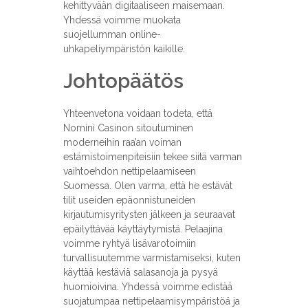
kehittyvään digitaaliseen maisemaan.
Yhdessä voimme muokata
suojellumman online-
uhkapeliympäristön kaikille.
Johtopäätös
Yhteenvetona voidaan todeta, että
Nomini Casinon sitoutuminen
moderneihin raa’an voiman
estämistoimenpiteisiin tekee siitä varman
vaihtoehdon nettipelaamiseen
Suomessa. Olen varma, että he estävät
tilit useiden epäonnistuneiden
kirjautumisyritysten jälkeen ja seuraavat
epäilyttävää käyttäytymistä. Pelaajina
voimme ryhtyä lisävarotoimiin
turvallisuutemme varmistamiseksi, kuten
käyttää kestäviä salasanoja ja pysyä
huomioivina. Yhdessä voimme edistää
suojatumpaa nettipelaamisympäristöä ja