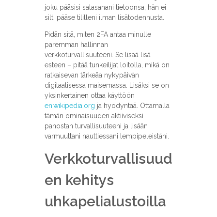
joku pääsisi salasanani tietoonsa, hän ei
silti pääse tililleni ilman lisätodennusta.
Pidän sitä, miten 2FA antaa minulle
paremman hallinnan
verkkoturvallisuuteeni. Se lisää lisä
esteen – pitää tunkeilijat loitolla, mikä on
ratkaisevan tärkeää nykypäivän
digitaalisessa maisemassa. Lisäksi se on
yksinkertainen ottaa käyttöön
en.wikipedia.org
ja hyödyntää. Ottamalla
tämän ominaisuuden aktiiviseksi
panostan turvallisuuteeni ja lisään
varmuuttani nauttiessani lempipeleistäni.
Verkkoturvallisuud
en kehitys
uhkapelialustoilla