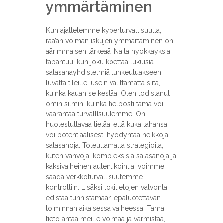
ymmärtäminen
Kun ajattelemme kyberturvallisuutta,
raa’an voiman iskujen ymmärtäminen on
äärimmäisen tärkeää. Näitä hyökkäyksiä
tapahtuu, kun joku koettaa lukuisia
salasanayhdistelmiä tunkeutuakseen
luvatta tileille, usein välittämättä siitä,
kuinka kauan se kestää. Olen todistanut
omin silmin, kuinka helposti tämä voi
vaarantaa turvallisuutemme. On
huolestuttavaa tietää, että kuka tahansa
voi potentiaalisesti hyödyntää heikkoja
salasanoja. Toteuttamalla strategioita,
kuten vahvoja, kompleksisia salasanoja ja
kaksivaiheinen autentikointia, voimme
saada verkkoturvallisuutemme
kontrolliin. Lisäksi lokitietojen valvonta
edistää tunnistamaan epäluotettavan
toiminnan aikaisessa vaiheessa. Tämä
tieto antaa meille voimaa ja varmistaa,