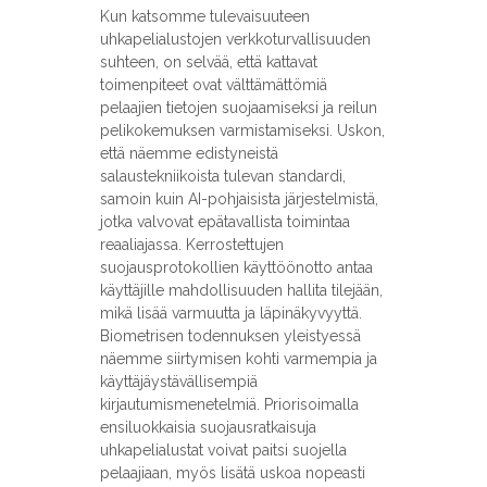
Kun katsomme tulevaisuuteen
uhkapelialustojen verkkoturvallisuuden
suhteen, on selvää, että kattavat
toimenpiteet ovat välttämättömiä
pelaajien tietojen suojaamiseksi ja reilun
pelikokemuksen varmistamiseksi. Uskon,
että näemme edistyneistä
salaustekniikoista tulevan standardi,
samoin kuin AI-pohjaisista järjestelmistä,
jotka valvovat epätavallista toimintaa
reaaliajassa. Kerrostettujen
suojausprotokollien käyttöönotto antaa
käyttäjille mahdollisuuden hallita tilejään,
mikä lisää varmuutta ja läpinäkyvyyttä.
Biometrisen todennuksen yleistyessä
näemme siirtymisen kohti varmempia ja
käyttäjäystävällisempiä
kirjautumismenetelmiä. Priorisoimalla
ensiluokkaisia suojausratkaisuja
uhkapelialustat voivat paitsi suojella
pelaajiaan, myös lisätä uskoa nopeasti