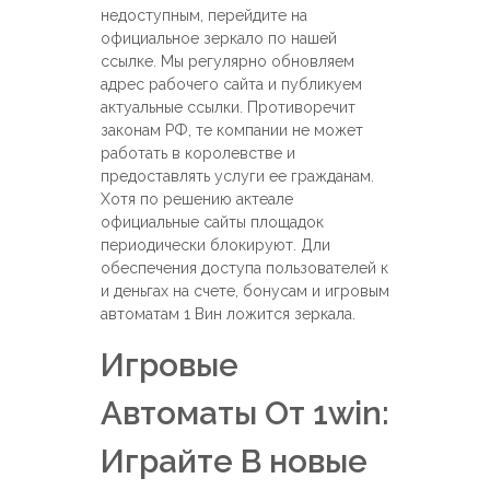
недоступным, перейдите на
официальное зеркало по нашей
ссылке. Мы регулярно обновляем
адрес рабочего сайта и публикуем
актуальные ссылки. Противоречит
законам РФ, те компании не может
работать в королевстве и
предоставлять услуги ее гражданам.
Хотя по решению актеале
официальные сайты площадок
периодически блокируют. Дли
обеспечения доступа пользователей к
и деньгах на счете, бонусам и игровым
автоматам 1 Вин ложится зеркала.
Игровые
Автоматы От 1win:
Играйте В новые