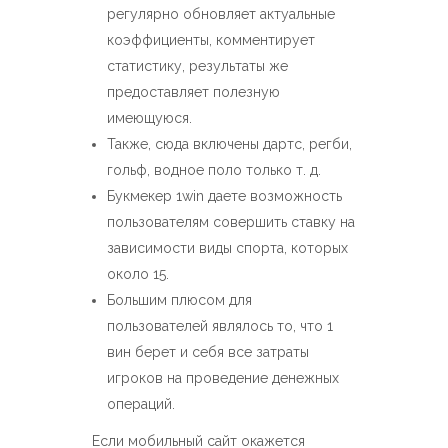
регулярно обновляет актуальные
коэффициенты, комментирует
статистику, результаты же
предоставляет полезную
имеющуюся.
Также, сюда включены дартс, регби,
гольф, водное поло только т. д.
Букмекер 1win даете возможность
пользователям совершить ставку на
зависимости виды спорта, которых
около 15.
Большим плюсом для
пользователей являлось то, что 1
вин берет и себя все затраты
игроков на проведение денежных
операций.
Если мобильный сайт окажется