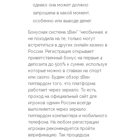
однако она может должно
запрошена в какой момент,
особенно или выводе денег.
Бонусная система 1Вин” “необычная, и
не походила на те, только могут
встретиться в других онлайн казино в
России. Регистрация открывает
приветственный бонус на первые 4
депозита до 500% к сумме, используя
которые можно в ставках на спорт
или casino. Будем обзор 1Вин
пиппардом того, что платформа
работает через зеркало. То есть,
проход на официальный сайт для
игроков одним России всегда
выполняется через зеркало
пиппардом компьютера и мобильного
телефона. На любом регистрации
игрокам рекомендуется пройти
верификацию. Так процедура