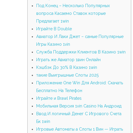
Под Конец – Несколько Популярных
вопроса Касаемо Ставок которые
Предлагает 1win
Играйте В Double
Авиатор И Лаки Джет – самые Популярные
Игры Казино 1vin
Служба Поддержки Клиентов В Казино 1win
Играть же Авиатор 1вин Онлайн
Кэшбэк До 30% В Казино 1win
такие Выигрышные Слоты 2025
Приложение One Win Для Android: Скачать
Бесплатно На Телефон
Играйте и Brawl Pirates
Мобильная Версия 1vin Casino На Андроид
Ввод И логичный Денег С Игрового Счета
Бк 1win
Игровые Автоматы а Слоты 1 Вин — Играть