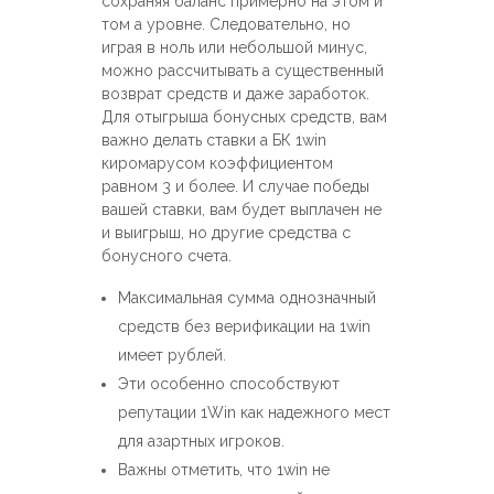
сохраняя баланс примерно на этом и
том а уровне. Следовательно, но
играя в ноль или небольшой минус,
можно рассчитывать а существенный
возврат средств и даже заработок.
Для отыгрыша бонусных средств, вам
важно делать ставки а БК 1win
киромарусом коэффициентом
равном 3 и более. И случае победы
вашей ставки, вам будет выплачен не
и выигрыш, но другие средства с
бонусного счета.
Максимальная сумма однозначный
средств без верификации на 1win
имеет рублей.
Эти особенно способствуют
репутации 1Win как надежного мест
для азартных игроков.
Важны отметить, что 1win не