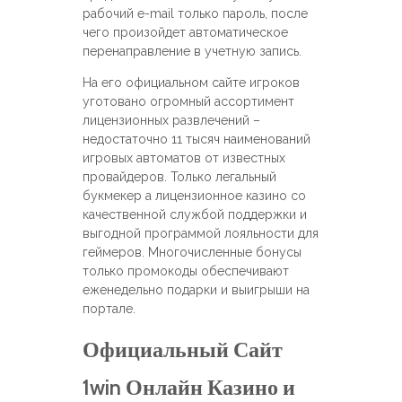
рабочий e-mail только пароль, после
чего произойдет автоматическое
перенаправление в учетную запись.
На его официальном сайте игроков
уготовано огромный ассортимент
лицензионных развлечений –
недостаточно 11 тысяч наименований
игровых автоматов от известных
провайдеров. Только легальный
букмекер а лицензионное казино со
качественной службой поддержки и
выгодной программой лояльности для
геймеров. Многочисленные бонусы
только промокоды обеспечивают
еженедельно подарки и выигрыши на
портале.
Официальный Сайт
1win Онлайн Казино и