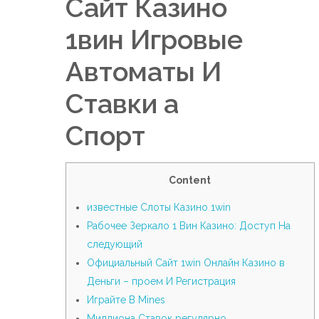
Сайт Казино
1вин Игровые
Автоматы И
Ставки а
Спорт
Content
известные Слоты Казино 1win
Рабочее Зеркало 1 Вин Казино: Доступ На
следующий
Официальный Сайт 1win Онлайн Казино в
Деньги – проем И Регистрация
Играйте В Mines
Миллиона Ставок регулярно