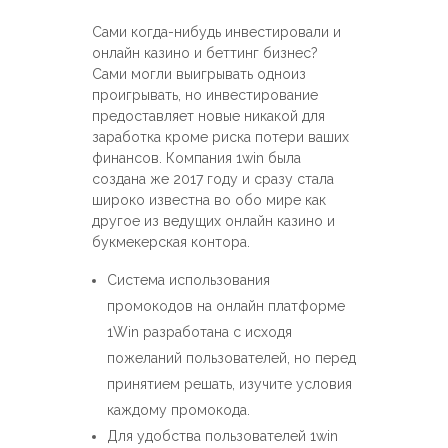
Сами когда-нибудь инвестировали и
онлайн казино и беттинг бизнес?
Сами могли выигрывать одноиз
проигрывать, но инвестирование
предоставляет новые никакой для
заработка кроме риска потери ваших
финансов. Компания 1win была
создана же 2017 году и сразу стала
широко известна во обо мире как
другое из ведущих онлайн казино и
букмекерская контора.
Система использования
промокодов на онлайн платформе
1Win разработана с исходя
пожеланий пользователей, но перед
принятием решать, изучите условия
каждому промокода.
Для удобства пользователей 1win