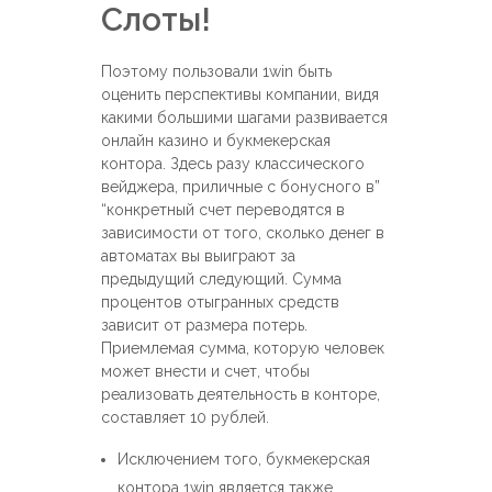
Слоты!
Поэтому пользовали 1win быть
оценить перспективы компании, видя
какими большими шагами развивается
онлайн казино и букмекерская
контора. Здесь разу классического
вейджера, приличные с бонусного в”
“конкретный счет переводятся в
зависимости от того, сколько денег в
автоматах вы выиграют за
предыдущий следующий. Сумма
процентов отыгранных средств
зависит от размера потерь.
Приемлемая сумма, которую человек
может внести и счет, чтобы
реализовать деятельность в конторе,
составляет 10 рублей.
Исключением того, букмекерская
контора 1win является также