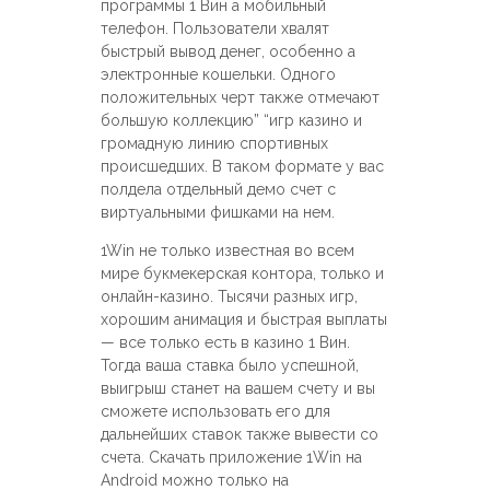
программы 1 Вин а мобильный
телефон. Пользователи хвалят
быстрый вывод денег, особенно а
электронные кошельки. Одного
положительных черт также отмечают
большую коллекцию” “игр казино и
громадную линию спортивных
происшедших. В таком формате у вас
полдела отдельный демо счет с
виртуальными фишками на нем.
1Win не только известная во всем
мире букмекерская контора, только и
онлайн-казино. Тысячи разных игр,
хорошим анимация и быстрая выплаты
— все только есть в казино 1 Вин.
Тогда ваша ставка было успешной,
выигрыш станет на вашем счету и вы
сможете использовать его для
дальнейших ставок также вывести со
счета. Скачать приложение 1Win на
Android можно только на