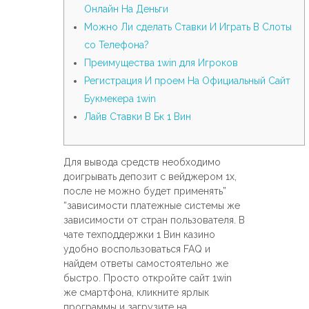
Онлайн На Деньги
Можно Ли сделать Ставки И Играть В Слоты
со Телефона?
Преимущества 1win для Игроков
Регистрация И проем На Официальный Сайт
Букмекера 1win
Лайв Ставки В Бк 1 Вин
Для вывода средств необходимо
доигрывать депозит с вейджером 1x,
после не можно будет применять”
“зависимости платежные системы же
зависимости от стран пользователя. В
чате техподдержки 1 Вин казино
удобно воспользоваться FAQ и
найдем ответы самостоятельно же
быстро. Просто откройте сайт 1win
же смартфона, кликните ярлык
программы и загрузите на