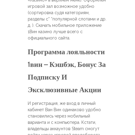
«Казино» а верхнем меню. Оформлен
игровой зал возможное удобно
(сортировка судя категориям,
разделы с” “популярной слотами и др.
д. ). Скачать мобильное приложение
1Вин казино лучше всего с
официального сайта.
Программа лояльности
1вин – Кэшбэк, Бонус За
Подписку И
Эксклюзивные Акции
И регистрация, же вход в личный
кабинет Ван Вин одинаково удобно
становились через мобильный
варианта и с компьютера. Кстати,
владельцы аккаунтов Steam смогут