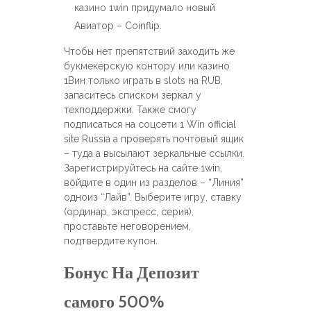
казино 1win придумало новый
Авиатор – Coinflip.
Чтобы нет препятствий заходить же
букмекерскую контору или казино
1Вин только играть в slots на RUB,
запаситесь списком зеркал у
техподдержки. Также смогу
подписаться на соцсети 1 Win official
site Russia а проверять почтовый ящик
– туда а высылают зеркальные ссылки.
Зарегистрируйтесь на сайте 1win,
войдите в один из разделов – “Линия”
одноиз “Лайв”. Выберите игру, ставку
(ординар, экспресс, серия),
проставьте неговорением,
подтвердите купон.
Бонус На Депозит
самого 500%