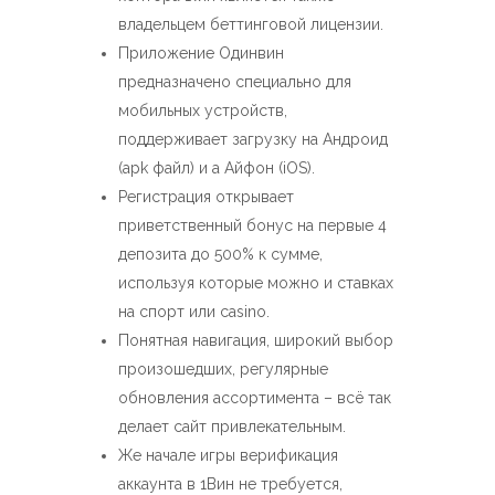
владельцем беттинговой лицензии.
Приложение Одинвин
предназначено специально для
мобильных устройств,
поддерживает загрузку на Андроид
(apk файл) и а Айфон (iOS).
Регистрация открывает
приветственный бонус на первые 4
депозита до 500% к сумме,
используя которые можно и ставках
на спорт или casino.
Понятная навигация, широкий выбор
произошедших, регулярные
обновления ассортимента – всё так
делает сайт привлекательным.
Же начале игры верификация
аккаунта в 1Вин не требуется,