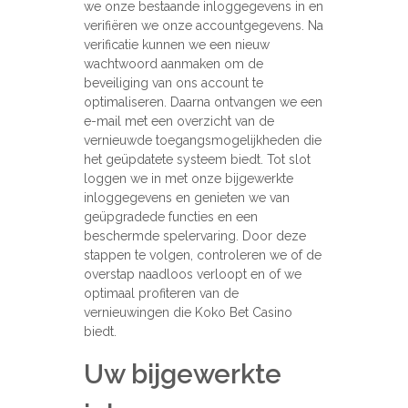
we onze bestaande inloggegevens in en
verifiëren we onze accountgegevens. Na
verificatie kunnen we een nieuw
wachtwoord aanmaken om de
beveiliging van ons account te
optimaliseren. Daarna ontvangen we een
e-mail met een overzicht van de
vernieuwde toegangsmogelijkheden die
het geüpdatete systeem biedt. Tot slot
loggen we in met onze bijgewerkte
inloggegevens en genieten we van
geüpgradede functies en een
beschermde spelervaring. Door deze
stappen te volgen, controleren we of de
overstap naadloos verloopt en of we
optimaal profiteren van de
vernieuwingen die Koko Bet Casino
biedt.
Uw bijgewerkte