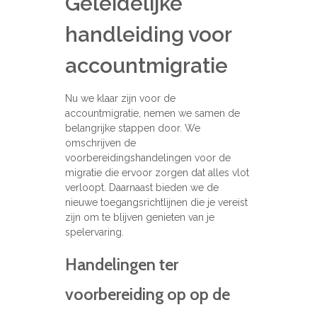
Geleidelijke
handleiding voor
accountmigratie
Nu we klaar zijn voor de
accountmigratie, nemen we samen de
belangrijke stappen door. We
omschrijven de
voorbereidingshandelingen voor de
migratie die ervoor zorgen dat alles vlot
verloopt. Daarnaast bieden we de
nieuwe toegangsrichtlijnen die je vereist
zijn om te blijven genieten van je
spelervaring.
Handelingen ter
voorbereiding op op de