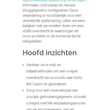
informatie controleren en nieuwe
inloggegevens configureren. Deze
verandering is noodzakelijk voor een
verbeterde spelervaring. Laten we eens
bekijken wat we moeten doen om een
vlotte overdracht te waarborgen en
onze profielen in de komende tijd te
veiligstellen.
Hoofd inzichten
Verifieer uw e-mail en
betaalmethoden om een soepel
overdracht van accounts naar Koko
Bet Casino te garanderen.
Zorg voor een reservekopie van
cruciale gebruikersgegevens voordat
u begint met het verplaatsingsproces
van de inloggegevens, om de