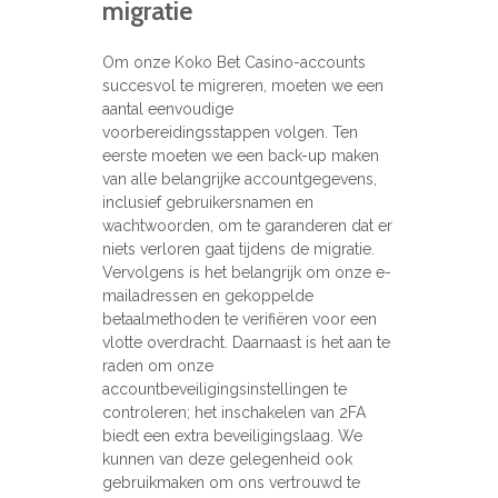
migratie
Om onze Koko Bet Casino-accounts
succesvol te migreren, moeten we een
aantal eenvoudige
voorbereidingsstappen volgen. Ten
eerste moeten we een back-up maken
van alle belangrijke accountgegevens,
inclusief gebruikersnamen en
wachtwoorden, om te garanderen dat er
niets verloren gaat tijdens de migratie.
Vervolgens is het belangrijk om onze e-
mailadressen en gekoppelde
betaalmethoden te verifiëren voor een
vlotte overdracht. Daarnaast is het aan te
raden om onze
accountbeveiligingsinstellingen te
controleren; het inschakelen van 2FA
biedt een extra beveiligingslaag. We
kunnen van deze gelegenheid ook
gebruikmaken om ons vertrouwd te