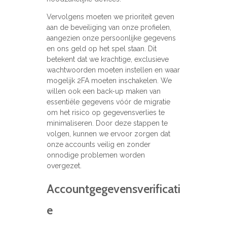
Vervolgens moeten we prioriteit geven
aan de beveiliging van onze profielen,
aangezien onze persoonlijke gegevens
en ons geld op het spel staan. Dit
betekent dat we krachtige, exclusieve
wachtwoorden moeten instellen en waar
mogelijk 2FA moeten inschakelen. We
willen ook een back-up maken van
essentiële gegevens vóór de migratie
om het risico op gegevensverlies te
minimaliseren. Door deze stappen te
volgen, kunnen we ervoor zorgen dat
onze accounts veilig en zonder
onnodige problemen worden
overgezet.
Accountgegevensverificati
e