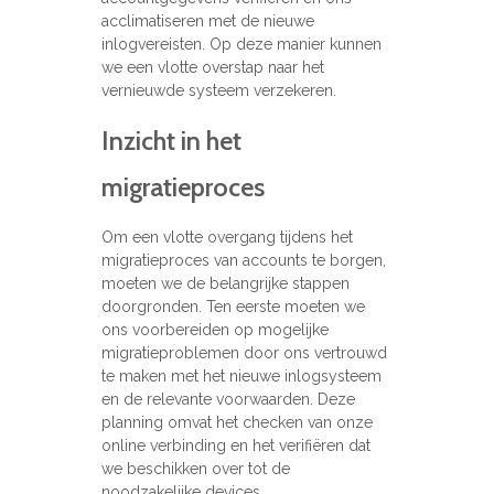
acclimatiseren met de nieuwe
inlogvereisten. Op deze manier kunnen
we een vlotte overstap naar het
vernieuwde systeem verzekeren.
Inzicht in het
migratieproces
Om een vlotte overgang tijdens het
migratieproces van accounts te borgen,
moeten we de belangrijke stappen
doorgronden. Ten eerste moeten we
ons voorbereiden op mogelijke
migratieproblemen door ons vertrouwd
te maken met het nieuwe inlogsysteem
en de relevante voorwaarden. Deze
planning omvat het checken van onze
online verbinding en het verifiëren dat
we beschikken over tot de
noodzakelijke devices.