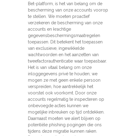
Bet-platform, is het van belang om de
bescherming van onze accounts voorop
te stellen. We moeten proactief
verzekeren de bescherming van onze
accounts en krachtige
gegevensbeschermingsmaatregelen
toepassen. Dit betekent het toepassen
van exclusieve, ingewikkelde
wachtwoorden en het aanzetten van
tweefactorauthenticatie waar toepasbaar.
Het is van vitaal belang om onze
inloggegevens privé te houden; we
mogen ze met geen enkele persoon
verspreiden, hoe aantrekkelijk het
voorstel ook voorkomt. Door onze
accounts regelmatig te inspecteren op
onbevoegde acties kunnen we
mogelijke inbreuken op tijd ontdekken.
Daarnaast moeten we alert blijven op
potentiële phishing pogingen die ons
tijdens deze migratie kunnen raken.