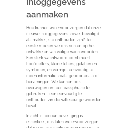
inloggegevens
aanmaken
Hoe kunnen we ervoor zorgen dat onze
nieuwe inloggegevens zowel beveiligd
als makkelijk te onthouden zijn? Ten
eerste moeten we ons richten op het
ontwikkelen van veilige wachtwoorden.
Een sterk wachtwoord combineert
hoofdletters, kleine letters, getallen en
symbolen, en vermijdt eenvoudig te
raden informatie zoals geboortedata of
benamingen. We kunnen ook
overwegen om een passphrase te
gebruiken – een eenvoudig te
onthouden zin die willekeurige woorden
bevat.
Inzicht in accountbeveiliging is
essentieel, dus laten we ervoor zorgen
dat we onze wachtwoorden regelmatig