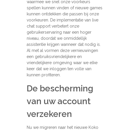
waarmee we snel onze voorkeurs
spellen kunnen vinden of nieuwe games
kunnen ontdekken die passen bij onze
voorkeuren. De implementatie van live
chat support verbetert onze
gebruikerservaring naar een hoger
niveau, doordat we onmiddellijk
assistentie krijgen wanneer dat nodig is.
Al met al vormen deze vernieuwingen
een gebruiksvriendelijkere en
vriendelijkere omgeving waar we elke
keer dat we inloggen ten volle van
kunnen profiteren.
De bescherming
van uw account
verzekeren
Nu we migreren naar het nieuwe Koko