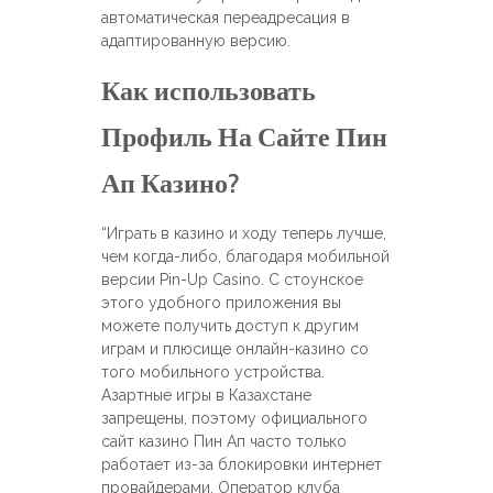
автоматическая переадресация в
адаптированную версию.
Как использовать
Профиль На Сайте Пин
Ап Казино?
“Играть в казино и ходу теперь лучше,
чем когда-либо, благодаря мобильной
версии Pin-Up Casino. С стоунское
этого удобного приложения вы
можете получить доступ к другим
играм и плюсище онлайн-казино со
того мобильного устройства.
Азартные игры в Казахстане
запрещены, поэтому официального
сайт казино Пин Ап часто только
работает из-за блокировки интернет
провайдерами. Оператор клуба