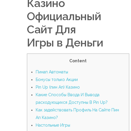
Казино
Официальный
Сайт Для
Игры в Деньги
Content
Пинап Автоматы
Бонусы только Акции
Pin Up (пин Ап) Казино
Какие Способы Ввода И Вывода
расходующихся Доступны В Pin Up?
Как задействовать Профиль На Сайте Пин
Ап Казино?
Настольные Игры