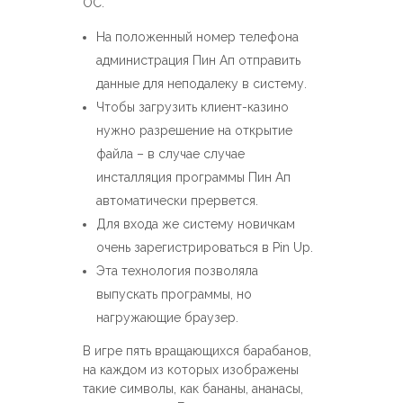
ОС.
На положенный номер телефона
администрация Пин Ап отправить
данные для неподалеку в систему.
Чтобы загрузить клиент-казино
нужно разрешение на открытие
файла – в случае случае
инсталляция программы Пин Ап
автоматически прервется.
Для входа же систему новичкам
очень зарегистрироваться в Pin Up.
Эта технология позволяла
выпускать программы, но
нагружающие браузер.
В игре пять вращающихся барабанов,
на каждом из которых изображены
такие символы, как бананы, ананасы,