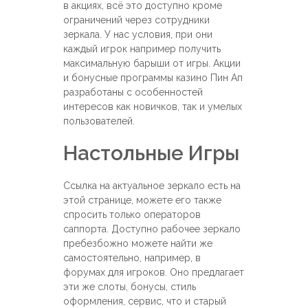
в акциях, всё это доступно кроме
ограничений через сотрудники
зеркала. У нас условия, при они
каждый игрок например получить
максимальную барыши от игры. Акции
и бонусные программы казино Пин Ап
разработаны с особенностей
интересов как новичков, так и умелых
пользователей.
Настольные Игры
Ссылка на актуальное зеркало есть на
этой странице, можете его также
спросить только операторов
саппорта. Доступно рабочее зеркало
пребезбожно можете найти же
самостоятельно, например, в
форумах для игроков. Оно предлагает
эти же слоты, бонусы, стиль
оформления, сервис, что и старый