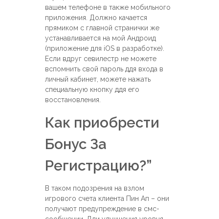
вашем телефоне в также мобильного
приложения. Должно качается
прямиком с главной странички же
устанавливается на мой Андроид
(приложение для iOS в разработке).
Если вдруг севилестр не можете
вспомнить свой пароль ддя входа в
личный кабинет, можете нажать
специальную кнопку ддя его
восстановления.
Как приобрести
Бонус За
Регистрацию?”
В таком подозрения на взлом
игрового счета клиента Пин Ап – они
получают предупреждение в смс-