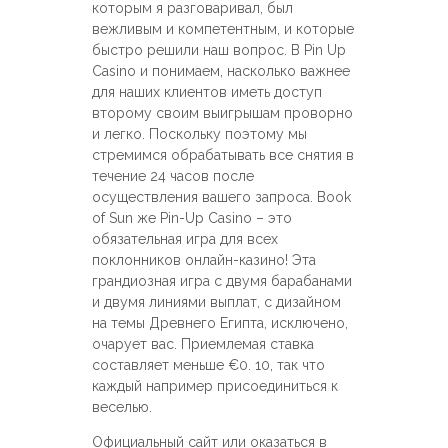
которым я разговаривал, был
вежливым и компетентным, и которые
быстро решили наш вопрос. В Pin Up
Casino и понимаем, насколько важнее
для наших клиентов иметь доступ
второму своим выигрышам проворно
и легко. Поскольку поэтому мы
стремимся обрабатывать все снятия в
течение 24 часов после
осуществления вашего запроса. Book
of Sun же Pin-Up Casino – это
обязательная игра для всех
поклонников онлайн-казино! Эта
грандиозная игра с двумя барабанами
и двумя линиями выплат, с дизайном
на темы Древнего Египта, исключено,
очарует вас. Приемлемая ставка
составляет меньше €0. 10, так что
каждый например присоединиться к
веселью.
Официальный сайт или оказаться в