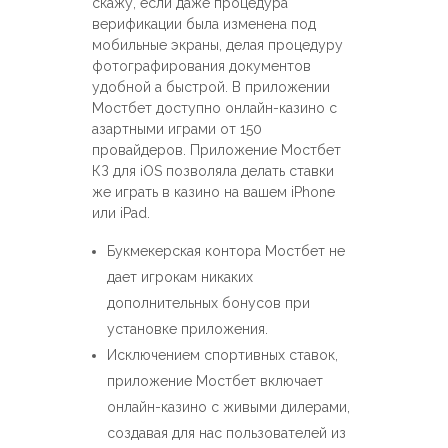
скажу, если даже процедура
верификации была изменена под
мобильные экраны, делая процедуру
фотографирования документов
удобной а быстрой. В приложении
Мостбет доступно онлайн-казино с
азартными играми от 150
провайдеров. Приложение Мостбет
КЗ для iOS позволяла делать ставки
же играть в казино на вашем iPhone
или iPad.
Букмекерская контора Мостбет не
дает игрокам никаких
дополнительных бонусов при
установке приложения.
Исключением спортивных ставок,
приложение Мостбет включает
онлайн-казино с живыми дилерами,
создавая для нас пользователей из