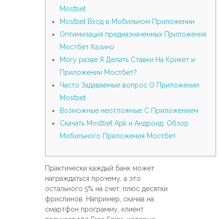
Mostbet
Mostbet Вход в Мобильном Приложении
Оптимизация предназначенных Приложения
Мостбет Казино
Могу разве Я Делать Ставки На Крикет и
Приложении Мостбет?
Часто Задаваемые вопрос О Приложении
Mostbet
Возможные неотложные С Приложением
Скачать Mostbet Apk и Андроид: Обзор
Мобильного Приложения Мостбет
Практически каждый банк может
награждаться прочему, а это
остального 5% на счет, плюс десятки
фриспинов. Например, скачав на
смартфон программу, клиент