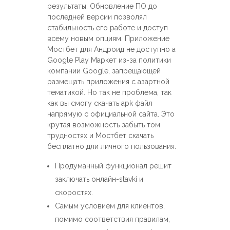
результаты. Обновление ПО до
последней версии позволял
стабильность его работе и доступ
всему новым опциям. Приложение
Мостбет для Андроид не доступно а
Google Play Маркет из-за политики
компании Google, запрещающей
размещать приложения с азартной
тематикой. Но так не проблема, так
как вы смогу скачать apk файл
напрямую с официальной сайта. Это
крутая возможность забыть том
трудностях и Мостбет скачать
бесплатно дли личного пользования.
Продуманный функционал решит
заключать онлайн-stavki и
скоростях.
Самым условием для клиентов,
помимо соответствия правилам,