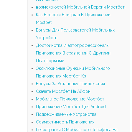
возможностей Мобильной Версии Мостбет:
Как Вывести Выигрыш В Приложении
Mostbet
Бонусы Для Пользователей Мобильных
Устройств
Достоинства И автопрофессионалы
Приложения В сравнении С Другими
Платформами
Эксклюзивные Функции Мобильного
Приложения Мостбет Кз
Бонусы За Установку Приложения
Скачать Мостбет На Айфон
Мобильное Приложение Мостбет
Приложение Мостбет Для Android
Поддерживаемые Устройства
Совместимость Приложения
Регистрация С Мобильного Телефона На