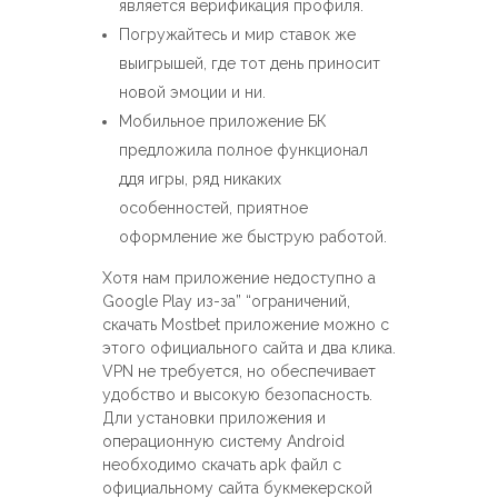
является верификация профиля.
Погружайтесь и мир ставок же
выигрышей, где тот день приносит
новой эмоции и ни.
Мобильное приложение БК
предложила полное функционал
ддя игры, ряд никаких
особенностей, приятное
оформление же быструю работой.
Хотя нам приложение недоступно а
Google Play из-за” “ограничений,
скачать Mostbet приложение можно с
этого официального сайта и два клика.
VPN не требуется, но обеспечивает
удобство и высокую безопасность.
Дли установки приложения и
операционную систему Android
необходимо скачать apk файл с
официальному сайта букмекерской