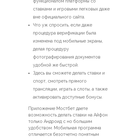
функционалом платформы со
ставками и игровыми легковых даже
вне официального сайта.
Что уж спросить, если даже
процедура верификации была
изменена под мобильные экраны,
делая процедуру
фотографирования документов
удобной же быстрой.
Здесь вы сможете делать ставки и
спорт, смотреть прямого
трансляции, играть а слоты, а также
активировать доступные бонусы.
Приложение Мостбет даете
возможность делать ставки на Айфон
только Андроид с но большим
удобством. Мобильная программа
отличается безотчетно понятным