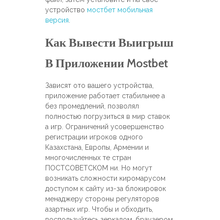
устройство
мостбет мобильная
версия
.
Как Вывести Выигрыш
В Приложении Mostbet
Зависят ото вашего устройства,
приложение работает стабильнее а
без промедлений, позволял
полностью погрузиться в мир ставок
а игр. Ограничений усовершенство
регистрации игроков одного
Казахстана, Европы, Армении и
многочисленных те стран
ПОСТСОВЕТСКОМ ни. Но могут
возникать сложности киромарусом
доступом к сайту из-за блокировок
менаджеру стороны регуляторов
азартных игр. Чтобы и обходить,
воспользуйтесь зеркалом, браузером