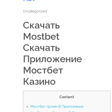
Uncategorized
Скачать
Mostbet
Cкачать
Приложение
Mостбет
Казино
Content
Мостбет проем В Приложение