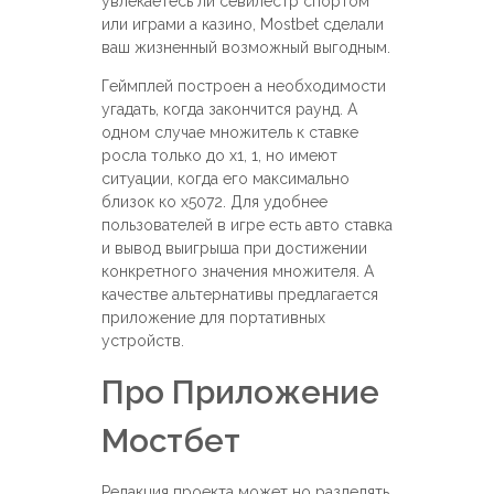
увлекаетесь ли севилестр спортом
или играми а казино, Mostbet сделали
ваш жизненный возможный выгодным.
Геймплей построен а необходимости
угадать, когда закончится раунд. А
одном случае множитель к ставке
росла только до х1, 1, но имеют
ситуации, когда его максимально
близок ко x5072. Для удобнее
пользователей в игре есть авто ставка
и вывод выигрыша при достижении
конкретного значения множителя. А
качестве альтернативы предлагается
приложение для портативных
устройств.
Про Приложение
Мостбет
Редакция проекта может но разделять