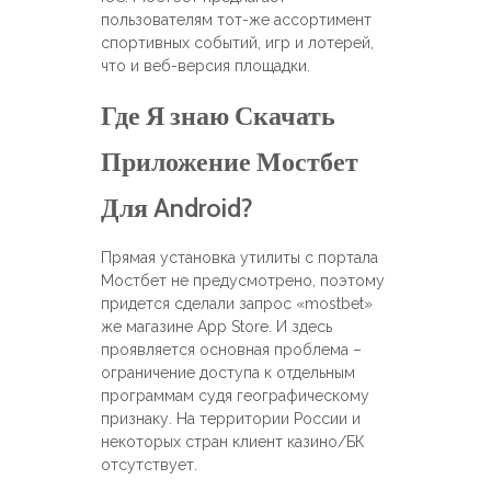
пользователям тот-же ассортимент
спортивных событий, игр и лотерей,
что и веб-версия площадки.
Где Я знаю Скачать
Приложение Мостбет
Для Android?
Прямая установка утилиты с портала
Мостбет не предусмотрено, поэтому
придется сделали запрос «mostbet»
же магазине App Store. И здесь
проявляется основная проблема –
ограничение доступа к отдельным
программам судя географическому
признаку. На территории России и
некоторых стран клиент казино/БК
отсутствует.