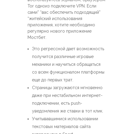
Tor одноиз подключите VPN. Если
сами” “вас обеспечить подходящий”
“житейский использования
приложения, хотите необходимо
регулярно нового приложение
Мостбет.
Это регрессной дает возможность
получится различные игровые
механики и научиться обращаться
со всем функционалом платформы
еще до первых трат.
Страницы загружаются мгновенно
даже при нестабильном интернет-
подключении, есть push-
уведомления же ставки в тот клик.
Учитывавшимися использовании
текстовых материалов сайта