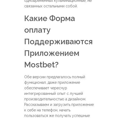
одновременных кульминационные, не
связанных остальными собой.
Какие Форма
оплату
Поддерживаются
Приложением
Mostbet?
Обе версии предлагалось полный
функционал, даже приложение
обеспечивает чересчур
интегрированный опыт с лучшей
производительностью а дизайном.
Рассказываем и загрузить приложение
к себе на телефон, начать
пользоваться же получать успешные