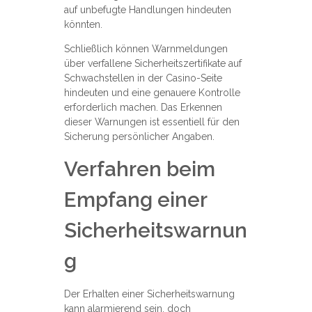
auf unbefugte Handlungen hindeuten
könnten.
Schließlich können Warnmeldungen
über verfallene Sicherheitszertifikate auf
Schwachstellen in der Casino-Seite
hindeuten und eine genauere Kontrolle
erforderlich machen. Das Erkennen
dieser Warnungen ist essentiell für den
Sicherung persönlicher Angaben.
Verfahren beim
Empfang einer
Sicherheitswarnun
g
Der Erhalten einer Sicherheitswarnung
kann alarmierend sein, doch