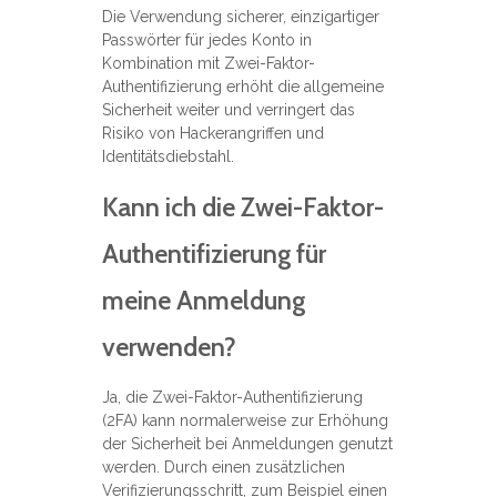
Die Verwendung sicherer, einzigartiger
Passwörter für jedes Konto in
Kombination mit Zwei-Faktor-
Authentifizierung erhöht die allgemeine
Sicherheit weiter und verringert das
Risiko von Hackerangriffen und
Identitätsdiebstahl.
Kann ich die Zwei-Faktor-
Authentifizierung für
meine Anmeldung
verwenden?
Ja, die Zwei-Faktor-Authentifizierung
(2FA) kann normalerweise zur Erhöhung
der Sicherheit bei Anmeldungen genutzt
werden. Durch einen zusätzlichen
Verifizierungsschritt, zum Beispiel einen