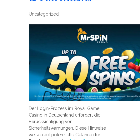
Uncategorized
Der Login-Prozess im Royal Game
Casino in Deutschland erfordert die
Berücksichtigung von
Sicherheitswarnungen. Diese Hinweise
weisen auf potenzielle Gefahren für