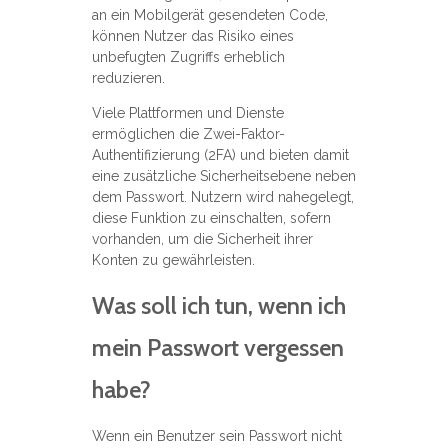
an ein Mobilgerät gesendeten Code,
können Nutzer das Risiko eines
unbefugten Zugriffs erheblich
reduzieren.
Viele Plattformen und Dienste
ermöglichen die Zwei-Faktor-
Authentifizierung (2FA) und bieten damit
eine zusätzliche Sicherheitsebene neben
dem Passwort. Nutzern wird nahegelegt,
diese Funktion zu einschalten, sofern
vorhanden, um die Sicherheit ihrer
Konten zu gewährleisten.
Was soll ich tun, wenn ich
mein Passwort vergessen
habe?
Wenn ein Benutzer sein Passwort nicht