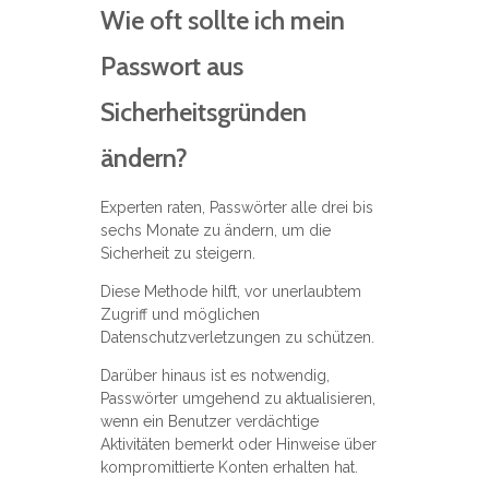
Wie oft sollte ich mein
Passwort aus
Sicherheitsgründen
ändern?
Experten raten, Passwörter alle drei bis
sechs Monate zu ändern, um die
Sicherheit zu steigern.
Diese Methode hilft, vor unerlaubtem
Zugriff und möglichen
Datenschutzverletzungen zu schützen.
Darüber hinaus ist es notwendig,
Passwörter umgehend zu aktualisieren,
wenn ein Benutzer verdächtige
Aktivitäten bemerkt oder Hinweise über
kompromittierte Konten erhalten hat.